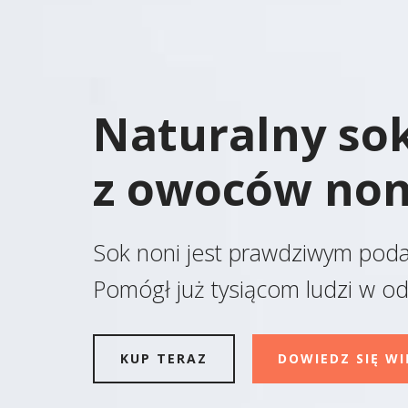
Naturalny so
z owoców non
Sok noni jest prawdziwym poda
Pomógł już tysiącom ludzi w od
KUP TERAZ
DOWIEDZ SIĘ WI