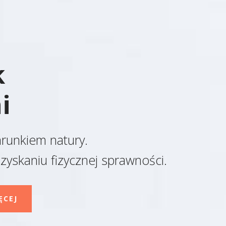
k
i
runkiem natury.
zyskaniu fizycznej sprawności.
KUP TERAZ
WIĘCEJ O NONI
ĘCEJ