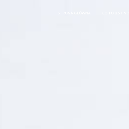
STRONA GŁÓWNA
CO TO JEST N