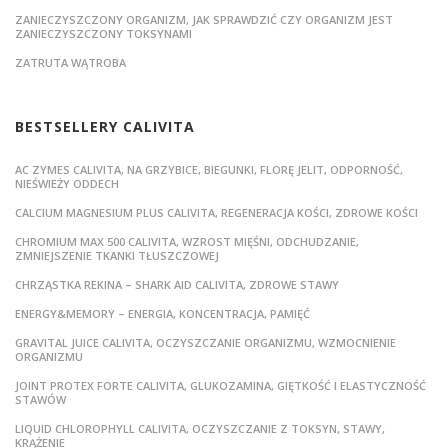
ZANIECZYSZCZONY ORGANIZM, JAK SPRAWDZIĆ CZY ORGANIZM JEST
ZANIECZYSZCZONY TOKSYNAMI
ZATRUTA WĄTROBA
BESTSELLERY CALIVITA
AC ZYMES CALIVITA, NA GRZYBICE, BIEGUNKI, FLORĘ JELIT, ODPORNOŚĆ,
NIEŚWIEŻY ODDECH
CALCIUM MAGNESIUM PLUS CALIVITA, REGENERACJA KOŚCI, ZDROWE KOŚCI
CHROMIUM MAX 500 CALIVITA, WZROST MIĘŚNI, ODCHUDZANIE,
ZMNIEJSZENIE TKANKI TŁUSZCZOWEJ
CHRZĄSTKA REKINA – SHARK AID CALIVITA, ZDROWE STAWY
ENERGY&MEMORY – ENERGIA, KONCENTRACJA, PAMIĘĆ
GRAVITAL JUICE CALIVITA, OCZYSZCZANIE ORGANIZMU, WZMOCNIENIE
ORGANIZMU
JOINT PROTEX FORTE CALIVITA, GLUKOZAMINA, GIĘTKOŚĆ I ELASTYCZNOŚĆ
STAWÓW
LIQUID CHLOROPHYLL CALIVITA, OCZYSZCZANIE Z TOKSYN, STAWY,
KRĄŻENIE