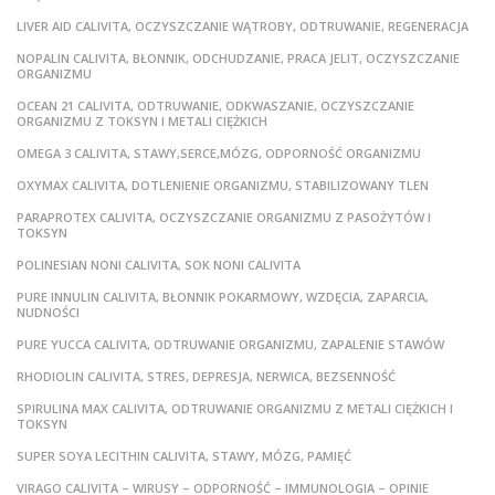
LIVER AID CALIVITA, OCZYSZCZANIE WĄTROBY, ODTRUWANIE, REGENERACJA
NOPALIN CALIVITA, BŁONNIK, ODCHUDZANIE, PRACA JELIT, OCZYSZCZANIE
ORGANIZMU
OCEAN 21 CALIVITA, ODTRUWANIE, ODKWASZANIE, OCZYSZCZANIE
ORGANIZMU Z TOKSYN I METALI CIĘŻKICH
OMEGA 3 CALIVITA, STAWY,SERCE,MÓZG, ODPORNOŚĆ ORGANIZMU
OXYMAX CALIVITA, DOTLENIENIE ORGANIZMU, STABILIZOWANY TLEN
PARAPROTEX CALIVITA, OCZYSZCZANIE ORGANIZMU Z PASOŻYTÓW I
TOKSYN
POLINESIAN NONI CALIVITA, SOK NONI CALIVITA
PURE INNULIN CALIVITA, BŁONNIK POKARMOWY, WZDĘCIA, ZAPARCIA,
NUDNOŚCI
PURE YUCCA CALIVITA, ODTRUWANIE ORGANIZMU, ZAPALENIE STAWÓW
RHODIOLIN CALIVITA, STRES, DEPRESJA, NERWICA, BEZSENNOŚĆ
SPIRULINA MAX CALIVITA, ODTRUWANIE ORGANIZMU Z METALI CIĘŻKICH I
TOKSYN
SUPER SOYA LECITHIN CALIVITA, STAWY, MÓZG, PAMIĘĆ
VIRAGO CALIVITA – WIRUSY – ODPORNOŚĆ – IMMUNOLOGIA – OPINIE