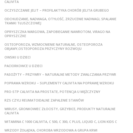
CALIVITA
OCZYSZCZANIE JELIT – PROFILAKTYKA CHORÓB JELITA GRUBEGO
ODCHUDZANIE, NADWAGA, OTYŁOŚĆ, ZRZUCENIE NADWAGI, SPALANIE
TKANKI TŁUSZCZOWEJ
OPRYSZCZKA WARGOWA, ZAPOBIEGANIE NAWROTOM, VIRAGO NA
OPRYSZCZKE
OSTEOPOROZA, WZMOCNIENIE NATURALNE, OSTEOPOROZA
OBJAWY,OSTEOPOROZA PRZYCZYNY ROZWOJU
OWSIKI U DZIECI
PACIORKOWCE U DZIECI
PASOŻYTY – PRZYWRY – NATURALNE METODY ZWALCZANIA PRZYWR
POPRAWA WZROKU – SUPLEMENTY CALIVITA NA POPRAWĘ WZROKU
PRO-STP CALIVITA NA PROSTATE, POTENCJA U MĘŻCZYZNY
RZS CZYLI REUMATOIDALNE ZAPALENIE STAWÓW
WIRUSY, GRONKOWIEC ZŁOCISTY, GRZYBICE, PRODUKTY NATURALNE
CALIVITA
WITAMINA C 1000 CALIVITA, C 500, C 300, C PLUS, LIQUID C, LION KIDS C
WRZODY ŻOŁĄDKA, CHOROBA WRZODOWA A GRUPA KRWI