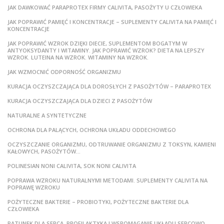
JAK DAWKOWAĆ PARAPROTEX FIRMY CALIVITA, PASOŻYTY U CZŁOWIEKA
JAK POPRAWIĆ PAMIĘĆ I KONCENTRACJE – SUPLEMENTY CALIVITA NA PAMIĘĆ I
KONCENTRACJE
JAK POPRAWIĆ WZROK DZIĘKI DIECIE, SUPLEMENTOM BOGATYM W
ANTYOKSYDANTY I WITAMINY. JAK POPRAWIĆ WZROK? DIETA NA LEPSZY
WZROK. LUTEINA NA WZROK. WITAMINY NA WZROK.
JAK WZMOCNIĆ ODPORNOŚĆ ORGANIZMU
KURACJA OCZYSZCZAJĄCA DLA DOROSŁYCH Z PASOŻYTÓW – PARAPROTEX
KURACJA OCZYSZCZAJĄCA DLA DZIECI Z PASOŻYTÓW
NATURALNE A SYNTETYCZNE
OCHRONA DLA PALĄCYCH, OCHRONA UKŁADU ODDECHOWEGO
OCZYSZCZANIE ORGANIZMU, ODTRUWANIE ORGANIZMU Z TOKSYN, KAMIENI
KAŁOWYCH, PASOŻYTÓW…
POLINESIAN NONI CALIVITA, SOK NONI CALIVITA
POPRAWA WZROKU NATURALNYMI METODAMI. SUPLEMENTY CALIVITA NA
POPRAWĘ WZROKU
POŻYTECZNE BAKTERIE – PROBIOTYKI, POŻYTECZNE BAKTERIE DLA
CZŁOWIEKA
RATUNEK DLA SERCA, PROFILAKTYKA I WSPOMAGANIE UKŁADU SERCOWO