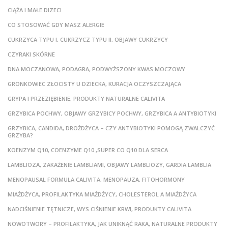
CIĄŻA I MAŁE DIZECI
CO STOSOWAĆ GDY MASZ ALERGIE
CUKRZYCA TYPU I, CUKRZYCZ TYPU II, OBJAWY CUKRZYCY
CZYRAKI SKÓRNE
DNA MOCZANOWA, PODAGRA, PODWYŻSZONY KWAS MOCZOWY
GRONKOWIEC ZŁOCISTY U DZIECKA, KURACJA OCZYSZCZAJĄCA
GRYPA I PRZEZIĘBIENIE, PRODUKTY NATURALNE CALIVITA
GRZYBICA POCHWY, OBJAWY GRZYBICY POCHWY, GRZYBICA A ANTYBIOTYKI
GRZYBICA, CANDIDA, DROŻDŻYCA – CZY ANTYBIOTYKI POMOGĄ ZWALCZYĆ
GRZYBA?
KOENZYM Q10, COENZYME Q10 ,SUPER CO Q10 DLA SERCA
LAMBLIOZA, ZAKAŻENIE LAMBLIAMI, OBJAWY LAMBLIOZY, GARDIA LAMBLIA
MENOPAUSAL FORMULA CALIVITA, MENOPAUZA, FITOHORMONY
MIAŻDŻYCA, PROFILAKTYKA MIAŻDŻYCY, CHOLESTEROL A MIAŻDŻYCA
NADCIŚNIENIE TĘTNICZE, WYS.CIŚNIENIE KRWI, PRODUKTY CALIVITA
NOWOTWORY – PROFILAKTYKA, JAK UNIKNĄĆ RAKA, NATURALNE PRODUKTY