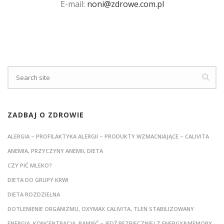
E-mail:
noni@zdrowe.com.pl
ZADBAJ O ZDROWIE
ALERGIA – PROFILAKTYKA ALERGII – PRODUKTY WZMACNIAJĄCE – CALIVITA
ANEMIA, PRZYCZYNY ANEMII, DIETA
CZY PIĆ MLEKO?
DIETA DO GRUPY KRWI
DIETA ROZDZIELNA
DOTLENIENIE ORGANIZMU, OXYMAX CALIVITA, TLEN STABILIZOWANY
ENERGIA, KONCENTRACJA, PAMIĘĆ – JEDŹ BEZPIECZNIEJ Z ENERGY&MEMORY