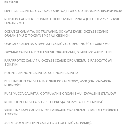
KRĄŻENIE
LIVER AID CALIVITA, OCZYSZCZANIE WĄTROBY, ODTRUWANIE, REGENERACJA
NOPALIN CALIVITA, BŁONNIK, ODCHUDZANIE, PRACA JELIT, OCZYSZCZANIE
ORGANIZMU
OCEAN 21 CALIVITA, ODTRUWANIE, ODKWASZANIE, OCZYSZCZANIE
ORGANIZMU Z TOKSYN I METALI CIĘŻKICH
OMEGA 3 CALIVITA, STAWY,SERCE,MÓZG, ODPORNOŚĆ ORGANIZMU
OXYMAX CALIVITA, DOTLENIENIE ORGANIZMU, STABILIZOWANY TLEN
PARAPROTEX CALIVITA, OCZYSZCZANIE ORGANIZMU Z PASOŻYTÓW I
TOKSYN
POLINESIAN NONI CALIVITA, SOK NONI CALIVITA
PURE INNULIN CALIVITA, BŁONNIK POKARMOWY, WZDĘCIA, ZAPARCIA,
NUDNOŚCI
PURE YUCCA CALIVITA, ODTRUWANIE ORGANIZMU, ZAPALENIE STAWÓW
RHODIOLIN CALIVITA, STRES, DEPRESJA, NERWICA, BEZSENNOŚĆ
SPIRULINA MAX CALIVITA, ODTRUWANIE ORGANIZMU Z METALI CIĘŻKICH I
TOKSYN
SUPER SOYA LECITHIN CALIVITA, STAWY, MÓZG, PAMIĘĆ