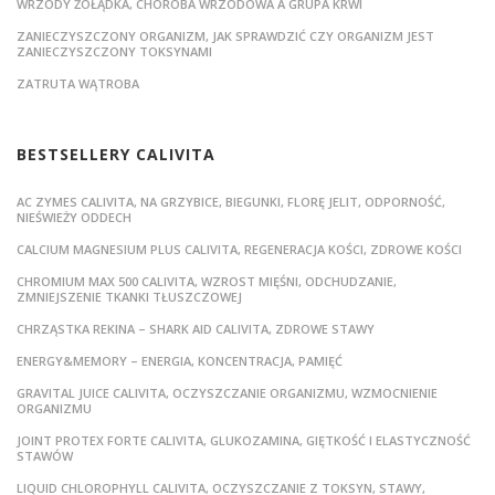
WRZODY ŻOŁĄDKA, CHOROBA WRZODOWA A GRUPA KRWI
ZANIECZYSZCZONY ORGANIZM, JAK SPRAWDZIĆ CZY ORGANIZM JEST
ZANIECZYSZCZONY TOKSYNAMI
ZATRUTA WĄTROBA
BESTSELLERY CALIVITA
AC ZYMES CALIVITA, NA GRZYBICE, BIEGUNKI, FLORĘ JELIT, ODPORNOŚĆ,
NIEŚWIEŻY ODDECH
CALCIUM MAGNESIUM PLUS CALIVITA, REGENERACJA KOŚCI, ZDROWE KOŚCI
CHROMIUM MAX 500 CALIVITA, WZROST MIĘŚNI, ODCHUDZANIE,
ZMNIEJSZENIE TKANKI TŁUSZCZOWEJ
CHRZĄSTKA REKINA – SHARK AID CALIVITA, ZDROWE STAWY
ENERGY&MEMORY – ENERGIA, KONCENTRACJA, PAMIĘĆ
GRAVITAL JUICE CALIVITA, OCZYSZCZANIE ORGANIZMU, WZMOCNIENIE
ORGANIZMU
JOINT PROTEX FORTE CALIVITA, GLUKOZAMINA, GIĘTKOŚĆ I ELASTYCZNOŚĆ
STAWÓW
LIQUID CHLOROPHYLL CALIVITA, OCZYSZCZANIE Z TOKSYN, STAWY,