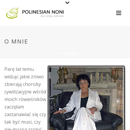
O MNIE
HOME
/
O MNIE
Parę lat temu
widząc jakie żniwo
zbierają choroby
cywilizacyjne wśród
moich rówieśników
zaczęłam
zastanawiać się czy
tak być musi, czy
nie można zrobić