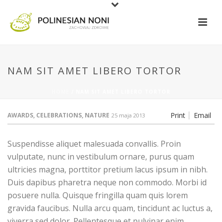
NAM SIT AMET LIBERO TORTOR
HOME
/
NAM SIT AMET LIBERO TORTOR
Print
Email
AWARDS, CELEBRATIONS, NATURE
25 maja 2013
Suspendisse aliquet malesuada convallis. Proin
vulputate, nunc in vestibulum ornare, purus quam
ultricies magna, porttitor pretium lacus ipsum in nibh.
Duis dapibus pharetra neque non commodo. Morbi id
posuere nulla. Quisque fringilla quam quis lorem
gravida faucibus. Nulla arcu quam, tincidunt ac luctus a,
viverra sed dolor. Pellentesque et pulvinar enim.