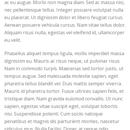
ac eu augue. Morbi non magna diam. Sed ac massa nisi,
nec pellentesque tellus. Integer posuere volutpat nulla
eu placerat. Ut dignissim dolor et libero feugiat cursus.
Aenean posuere vehicula cursus. Nam vitae tellus dolor.
Aliquam risus nulla, egestas vel eleifend id, ullamcorper
eu velit.
Phasellus aliquet tempus ligula, mollis imperdiet massa
dignissim eu. Mauris ac risus neque, ut pulvinar risus.
Nam in commodo turpis. Maecenas sed tortor justo, ut
tempus augue. Sed malesuada molestie sapien, eget
pharetra tellus blandit vel. Duis mattis semper viverra.
Mauris id pharetra tortor. Fusce ultrices sapien felis, et
tristique diam. Nam gravida euismod convallis. Ut nunc
sapien, egestas vitae suscipit eget, volutpat lobortis
nisi. Suspendisse potenti. Cum sociis natoque
penatibus et magnis dis parturient montes, nascetur
ridiculus mus. Nulla facilisi. Donec at neque odio,