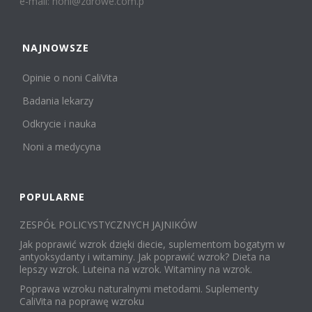
e-mail: noni@zdrowe.com.p
NAJNOWSZE
Opinie o noni CaliVita
Badania lekarzy
Odkrycie i nauka
Noni a medycyna
POPULARNE
ZESPÓŁ POLICYSTYCZNYCH JAJNIKÓW
Jak poprawić wzrok dzięki diecie, suplementom bogatym w
antyoksydanty i witaminy. Jak poprawić wzrok? Dieta na
lepszy wzrok. Luteina na wzrok. Witaminy na wzrok.
Poprawa wzroku naturalnymi metodami. Suplementy
CaliVita na poprawę wzroku