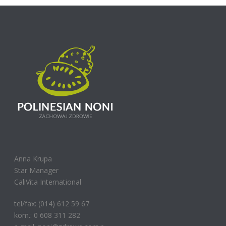
Anna Krupa
Star Manager
CaliVita International
tel/fax: (014) 612 59 67
kom.: 0 608 311 282