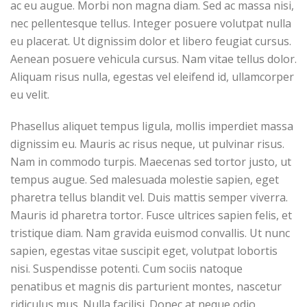
ac eu augue. Morbi non magna diam. Sed ac massa nisi,
nec pellentesque tellus. Integer posuere volutpat nulla
eu placerat. Ut dignissim dolor et libero feugiat cursus.
Aenean posuere vehicula cursus. Nam vitae tellus dolor.
Aliquam risus nulla, egestas vel eleifend id, ullamcorper
eu velit.
Phasellus aliquet tempus ligula, mollis imperdiet massa
dignissim eu. Mauris ac risus neque, ut pulvinar risus.
Nam in commodo turpis. Maecenas sed tortor justo, ut
tempus augue. Sed malesuada molestie sapien, eget
pharetra tellus blandit vel. Duis mattis semper viverra.
Mauris id pharetra tortor. Fusce ultrices sapien felis, et
tristique diam. Nam gravida euismod convallis. Ut nunc
sapien, egestas vitae suscipit eget, volutpat lobortis
nisi. Suspendisse potenti. Cum sociis natoque
penatibus et magnis dis parturient montes, nascetur
ridiculus mus. Nulla facilisi. Donec at neque odio,