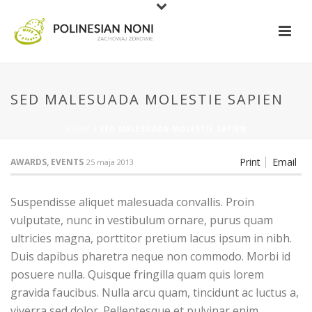
SED MALESUADA MOLESTIE SAPIEN
HOME
/
SED MALESUADA MOLESTIE SAPIEN
Print
Email
AWARDS, EVENTS
25 maja 2013
Suspendisse aliquet malesuada convallis. Proin
vulputate, nunc in vestibulum ornare, purus quam
ultricies magna, porttitor pretium lacus ipsum in nibh.
Duis dapibus pharetra neque non commodo. Morbi id
posuere nulla. Quisque fringilla quam quis lorem
gravida faucibus. Nulla arcu quam, tincidunt ac luctus a,
viverra sed dolor. Pellentesque et pulvinar enim.