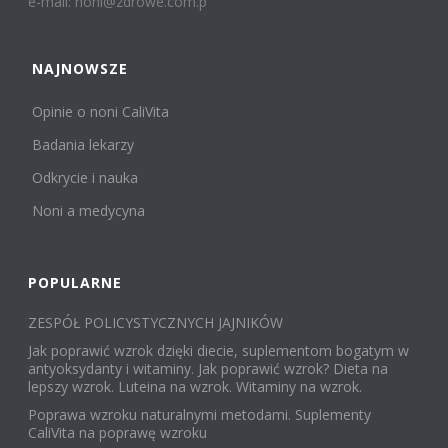
e-mail: noni@zdrowe.com.p
NAJNOWSZE
Opinie o noni CaliVita
Badania lekarzy
Odkrycie i nauka
Noni a medycyna
POPULARNE
ZESPÓŁ POLICYSTYCZNYCH JAJNIKÓW
Jak poprawić wzrok dzięki diecie, suplementom bogatym w
antyoksydanty i witaminy. Jak poprawić wzrok? Dieta na
lepszy wzrok. Luteina na wzrok. Witaminy na wzrok.
Poprawa wzroku naturalnymi metodami. Suplementy
CaliVita na poprawę wzroku