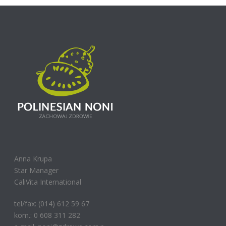
Anna Krupa
Star Manager
CaliVita International
tel/fax: (014) 612 59 67
kom.: 0 608 311 282