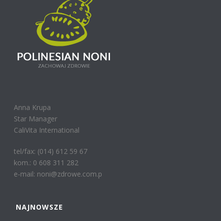
Anna Krupa
Star Manager
CaliVita International
tel/fax: (014) 612 59 67
kom.: 0 608 311 282
e-mail: noni@zdrowe.com.p
NAJNOWSZE