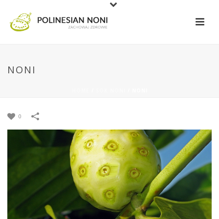
NONI
HOME
/
SOK NONI
/
NONI
0