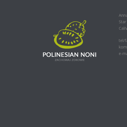
Ann
Sta
Cali
tel/
kom.
e-ma