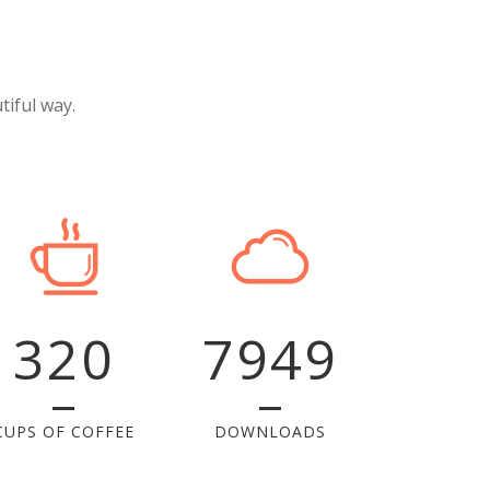
iful way.
320
7949
CUPS OF COFFEE
DOWNLOADS