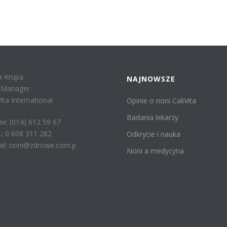
a Krupa
NAJNOWSZE
r Manager
Vita International
Opinie o noni CaliVita
Badania lekarzy
fax: (014) 612 59 67
: 0 608 311 282
Odkrycie i nauka
il: noni@zdrowe.com.p
Noni a medycyna