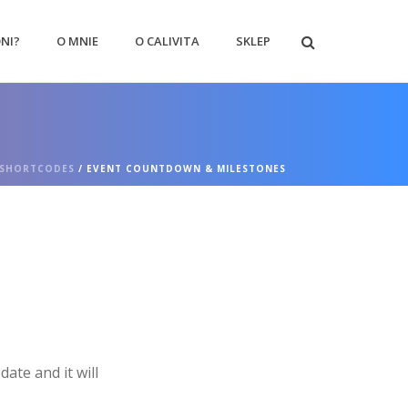
ONI?
O MNIE
O CALIVITA
SKLEP
SHORTCODES
/ EVENT COUNTDOWN & MILESTONES
ate and it will