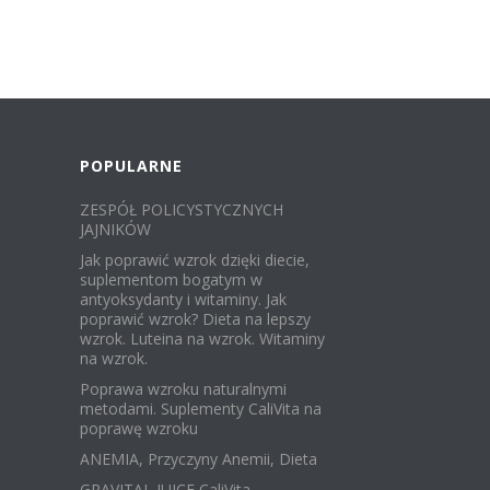
POPULARNE
ZESPÓŁ POLICYSTYCZNYCH
JAJNIKÓW
Jak poprawić wzrok dzięki diecie,
suplementom bogatym w
antyoksydanty i witaminy. Jak
poprawić wzrok? Dieta na lepszy
wzrok. Luteina na wzrok. Witaminy
na wzrok.
Poprawa wzroku naturalnymi
metodami. Suplementy CaliVita na
poprawę wzroku
ANEMIA, Przyczyny Anemii, Dieta
GRAVITAL JUICE CaliVita,