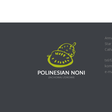
Ann
Sta
Cali
tel/
kom.
e-ma