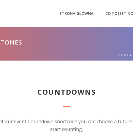
STRONA GŁÓWNA
CO TO JEST N
STONES
HOME
/
COUNTDOWNS
of our Event Countdown shortcode you can choose a future d
start counting.