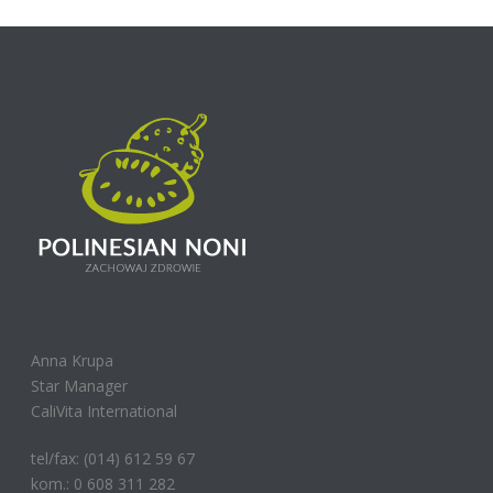
Anna Krupa
Star Manager
CaliVita International
tel/fax: (014) 612 59 67
kom.: 0 608 311 282