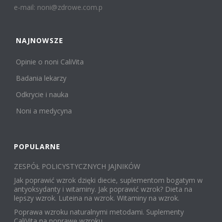
e-mail: noni@zdrowe.com.p
NAJNOWSZE
Opinie o noni CaliVita
Badania lekarzy
Odkrycie i nauka
Noni a medycyna
POPULARNE
ZESPÓŁ POLICYSTYCZNYCH JAJNIKÓW
Jak poprawić wzrok dzięki diecie, suplementom bogatym w
antyoksydanty i witaminy. Jak poprawić wzrok? Dieta na
lepszy wzrok. Luteina na wzrok. Witaminy na wzrok.
Poprawa wzroku naturalnymi metodami. Suplementy
CaliVita na poprawę wzroku