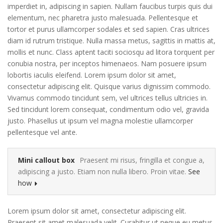
imperdiet in, adipiscing in sapien. Nullam faucibus turpis quis dui
elementum, nec pharetra justo malesuada. Pellentesque et
tortor et purus ullamcorper sodales et sed sapien. Cras ultrices
diam id rutrum tristique. Nulla massa metus, sagittis in mattis at,
mollis et nunc. Class aptent taciti sociosqu ad litora torquent per
conubia nostra, per inceptos himenaeos. Nam posuere ipsum
lobortis iaculis eleifend. Lorem ipsum dolor sit amet,
consectetur adipiscing elit. Quisque varius dignissim commodo.
Vivamus commodo tincidunt sem, vel ultrices tellus ultricies in.
Sed tincidunt lorem consequat, condimentum odio vel, gravida
justo. Phasellus ut ipsum vel magna molestie ullamcorper
pellentesque vel ante.
Mini callout box
Praesent mi risus, fringilla et congue a,
adipiscing a justo. Etiam non nulla libero. Proin vitae.
See
how
Lorem ipsum dolor sit amet, consectetur adipiscing elit.
Praesent sit amet malesuada velit. Curabitur ut neque eu metus