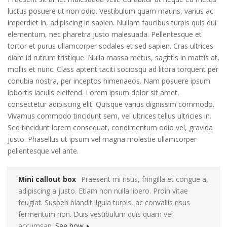
luctus posuere ut non odio. Vestibulum quam mauris, varius ac
imperdiet in, adipiscing in sapien. Nullam faucibus turpis quis dui
elementum, nec pharetra justo malesuada. Pellentesque et
tortor et purus ullamcorper sodales et sed sapien. Cras ultrices
diam id rutrum tristique. Nulla massa metus, sagittis in mattis at,
mollis et nunc. Class aptent taciti sociosqu ad litora torquent per
conubia nostra, per inceptos himenaeos. Nam posuere ipsum
lobortis iaculis eleifend. Lorem ipsum dolor sit amet,
consectetur adipiscing elit. Quisque varius dignissim commodo.
Vivamus commodo tincidunt sem, vel ultrices tellus ultricies in.
Sed tincidunt lorem consequat, condimentum odio vel, gravida
justo. Phasellus ut ipsum vel magna molestie ullamcorper
pellentesque vel ante.
Mini callout box
Praesent mi risus, fringilla et congue a,
adipiscing a justo. Etiam non nulla libero. Proin vitae
feugiat. Suspen blandit ligula turpis, ac convallis risus
fermentum non. Duis vestibulum quis quam vel
accumsan.
See how