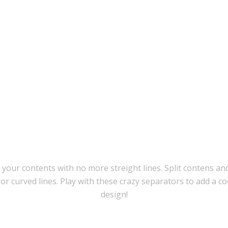
STRONA GŁÓWNA
CO TO JEST N
SHAPE DIVIDER
 your contents with no more streight lines. Split contens an
 or curved lines. Play with these crazy separators to add a co
design!