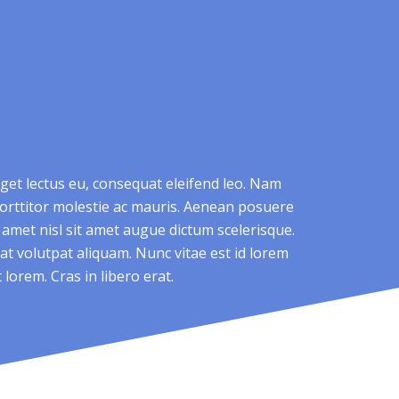
et lectus eu, consequat eleifend leo. Nam
orttitor molestie ac mauris. Aenean posuere
t amet nisl sit amet augue dictum scelerisque.
rat volutpat aliquam. Nunc vitae est id lorem
 lorem. Cras in libero erat.