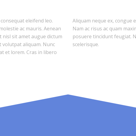
consequat eleifend leo.
Aliquam neque ex, congue eg
molestie ac mauris. Aenean
Nam ac risus ac quam maxim
t nisl sit amet augue dictum
posuere tincidunt feugiat. 
at volutpat aliquam. Nunc
scelerisque.
t et lorem. Cras in libero