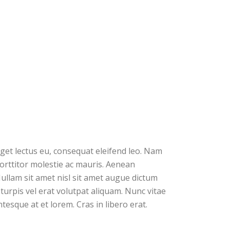
et lectus eu, consequat eleifend leo. Nam
rttitor molestie ac mauris. Aenean
Nullam sit amet nisl sit amet augue dictum
 turpis vel erat volutpat aliquam. Nunc vitae
tesque at et lorem. Cras in libero erat.