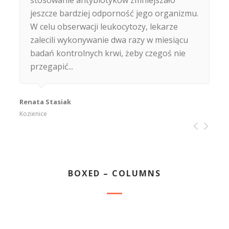
stosowanie antybiotyków zmniejszało
końcu jego stała się tak uboga, że bałam się
jeszcze bardziej odporność jego organizmu.
o jego zdrowie. Zasypianie i budzenie się
W celu obserwacji leukocytozy, lekarze
było koszmarem, sen też był bardzo
zalecili wykonywanie dwa razy w miesiącu
niespokojny. Kiedy się zdenerwował nie
badań kontrolnych krwi, żeby czegoś nie
potrafił się bardzo długo uspokoić. W wieku
przegapić...
prawic 4 lat Kuba został zdiagnozowany
jako dziecko z zaburzeniami autystycznymi...
Renata Stasiak
Kozienice
Justyna Walas
Kielce
BOXED – COLUMNS