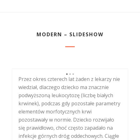
MODERN – SLIDESHOW
Przez okres czterech lat żaden z lekarzy nie
Kuba zaczął się powoli wycofywać prawie ze
wiedział, dlaczego dziecko ma znacznie
wszystkich sfer życia - stracił
podwyższoną leukocytozę (liczbę białych
zainteresowanie dziećmi , zabawkami i
krwinek), podczas gdy pozostałe parametry
zabawą. Stawał się coraz bardziej
elementów morfotycznych krwi
nieobecny, jakby coraz mniej rozumiał.
pozostawały w normie. Dziecko rozwijało
Wyraźnie zanikał jego kontakt z nami,
się prawidłowo, choć często zapadało na
odpychał nas, zaprzestał posługiwania się
infekcje górnych dróg oddechowych. Ciągłe
mową. Zaczął odmawiać pożywienia, w