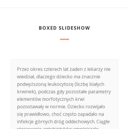
BOXED SLIDESHOW
Przez okres czterech lat żaden z lekarzy nie
Kuba zaczął się powoli wycofywać prawie ze
wiedział, dlaczego dziecko ma znacznie
wszystkich sfer życia - stracił
podwyższoną leukocytozę (liczbę białych
zainteresowanie dziećmi , zabawkami i
krwinek), podczas gdy pozostałe parametry
zabawą. Stawał się coraz bardziej
elementów morfotycznych krwi
nieobecny, jakby coraz mniej rozumiał.
pozostawały w normie. Dziecko rozwijało
Wyraźnie zanikał jego kontakt z nami,
się prawidłowo, choć często zapadało na
odpychał nas, zaprzestał posługiwania się
infekcje górnych dróg oddechowych. Ciągłe
mową. Zaczął odmawiać pożywienia, w