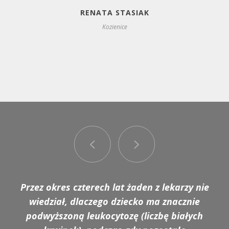
zdiagnozowany jako dziecko z
RENATA STASIAK
zaburzeniami autystycznymi...
Kozienice
JUSTYNA WALAS
Kielce
Przez okres czterech lat żaden z lekarzy nie
Kuba zaczął się powoli wycofywać prawie
wiedział, dlaczego dziecko ma znacznie
ze wszystkich sfer życia - stracił
podwyższoną leukocytozę (liczbę białych
zainteresowanie dziećmi , zabawkami i