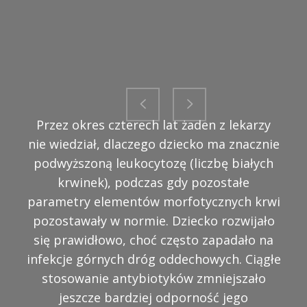
Kuba zaczął się powoli wycofywać prawie
Przez okres czterech lat żaden z lekarzy
nie wiedział, dlaczego dziecko ma znacznie
ze wszystkich sfer życia - stracił
podwyższoną leukocytozę (liczbę białych
zainteresowanie dziećmi , zabawkami i
zabawą. Stawał się coraz bardziej
krwinek), podczas gdy pozostałe
parametry elementów morfotycznych krwi
nieobecny, jakby coraz mniej rozumiał.
pozostawały w normie. Dziecko rozwijało
Wyraźnie zanikał jego kontakt z nami,
odpychał nas, zaprzestał posługiwania się
się prawidłowo, choć często zapadało na
infekcje górnych dróg oddechowych. Ciągłe
mową. Zaczął odmawiać pożywienia, w
końcu jego stała się tak uboga, że bałam
stosowanie antybiotyków zmniejszało
się o jego zdrowie. Zasypianie i budzenie
jeszcze bardziej odporność jego