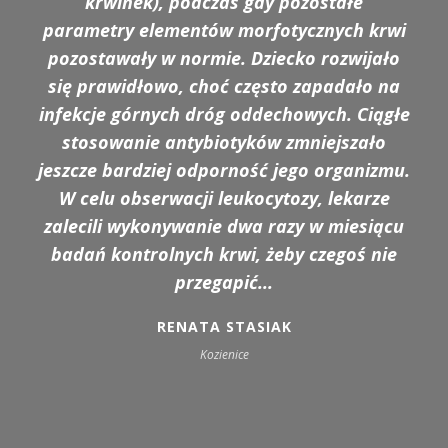
zabawą. Stawał się coraz bardziej
krwinek), podczas gdy pozostałe
parametry elementów morfotycznych krwi
nieobecny, jakby coraz mniej rozumiał.
pozostawały w normie. Dziecko rozwijało
Wyraźnie zanikał jego kontakt z nami,
odpychał nas, zaprzestał posługiwania się
się prawidłowo, choć często zapadało na
infekcje górnych dróg oddechowych. Ciągłe
mową. Zaczął odmawiać pożywienia, w
końcu jego stała się tak uboga, że bałam
stosowanie antybiotyków zmniejszało
jeszcze bardziej odporność jego organizmu.
się o jego zdrowie. Zasypianie i budzenie
się było koszmarem, sen też był bardzo
W celu obserwacji leukocytozy, lekarze
zalecili wykonywanie dwa razy w miesiącu
niespokojny. Kiedy się zdenerwował nie
badań kontrolnych krwi, żeby czegoś nie
potrafił się bardzo długo uspokoić. W
wieku prawic 4 lat Kuba został
przegapić...
zdiagnozowany jako dziecko z
RENATA STASIAK
zaburzeniami autystycznymi...
Kozienice
JUSTYNA WALAS
Kielce