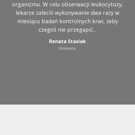
organizmu. W celu obserwacji leukocytozy,
się było koszmarem, sen też był bardzo
lekarze zalecili wykonywanie dwa razy w
niespokojny. Kiedy się zdenerwował nie
miesiącu badań kontrolnych krwi, żeby
potrafił się bardzo długo uspokoić. W
wieku prawic 4 lat Kuba został
czegoś nie przegapić...
zdiagnozowany jako dziecko z
Renata Stasiak
zaburzeniami autystycznymi...
Kozienice
Justyna Walas
Kielce