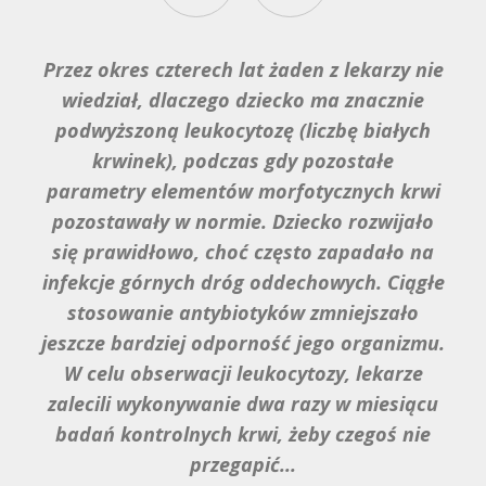
Przez okres czterech lat żaden z lekarzy nie
Kuba zaczął się powoli wycofywać prawie
wiedział, dlaczego dziecko ma znacznie
ze wszystkich sfer życia - stracił
podwyższoną leukocytozę (liczbę białych
zainteresowanie dziećmi , zabawkami i
zabawą. Stawał się coraz bardziej
krwinek), podczas gdy pozostałe
parametry elementów morfotycznych krwi
nieobecny, jakby coraz mniej rozumiał.
pozostawały w normie. Dziecko rozwijało
Wyraźnie zanikał jego kontakt z nami,
odpychał nas, zaprzestał posługiwania się
się prawidłowo, choć często zapadało na
infekcje górnych dróg oddechowych. Ciągłe
mową. Zaczął odmawiać pożywienia, w
końcu jego stała się tak uboga, że bałam
stosowanie antybiotyków zmniejszało
jeszcze bardziej odporność jego organizmu.
się o jego zdrowie. Zasypianie i budzenie
się było koszmarem, sen też był bardzo
W celu obserwacji leukocytozy, lekarze
zalecili wykonywanie dwa razy w miesiącu
niespokojny. Kiedy się zdenerwował nie
badań kontrolnych krwi, żeby czegoś nie
potrafił się bardzo długo uspokoić. W
wieku prawic 4 lat Kuba został
przegapić...