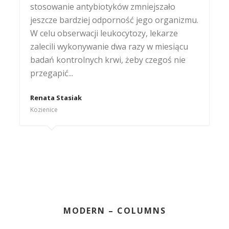
stosowanie antybiotyków zmniejszało
końcu jego stała się tak uboga, że bałam się
jeszcze bardziej odporność jego organizmu.
o jego zdrowie. Zasypianie i budzenie się
W celu obserwacji leukocytozy, lekarze
było koszmarem, sen też był bardzo
zalecili wykonywanie dwa razy w miesiącu
niespokojny. Kiedy się zdenerwował nie
badań kontrolnych krwi, żeby czegoś nie
potrafił się bardzo długo uspokoić. W wieku
przegapić...
prawic 4 lat Kuba został zdiagnozowany
jako dziecko z zaburzeniami autystycznymi...
Renata Stasiak
Kozienice
Justyna Walas
Kielce
MODERN – COLUMNS