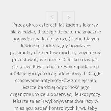
Kuba zaczął się powoli wycofywać prawie
Przez okres czterech lat żaden z lekarzy
nie wiedział, dlaczego dziecko ma znacznie
ze wszystkich sfer życia - stracił
podwyższoną leukocytozę (liczbę białych
zainteresowanie dziećmi , zabawkami i
zabawą. Stawał się coraz bardziej
krwinek), podczas gdy pozostałe
parametry elementów morfotycznych krwi
nieobecny, jakby coraz mniej rozumiał.
pozostawały w normie. Dziecko rozwijało
Wyraźnie zanikał jego kontakt z nami,
odpychał nas, zaprzestał posługiwania się
się prawidłowo, choć często zapadało na
infekcje górnych dróg oddechowych. Ciągłe
mową. Zaczął odmawiać pożywienia, w
końcu jego stała się tak uboga, że bałam
stosowanie antybiotyków zmniejszało
się o jego zdrowie. Zasypianie i budzenie
jeszcze bardziej odporność jego
organizmu. W celu obserwacji leukocytozy,
się było koszmarem, sen też był bardzo
lekarze zalecili wykonywanie dwa razy w
niespokojny. Kiedy się zdenerwował nie
miesiącu badań kontrolnych krwi, żeby
potrafił się bardzo długo uspokoić. W