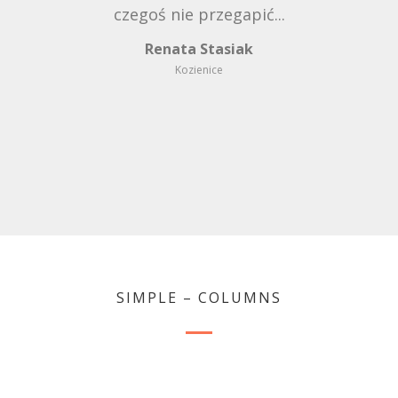
wieku prawic 4 lat Kuba został
czegoś nie przegapić...
zdiagnozowany jako dziecko z
Renata Stasiak
zaburzeniami autystycznymi...
Kozienice
Justyna Walas
Kielce
SIMPLE – COLUMNS