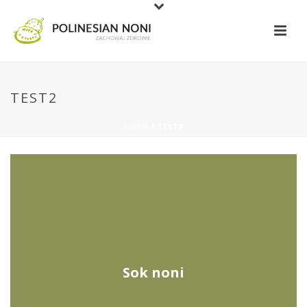
TEST2
HOME
/
TEST2
Sok noni