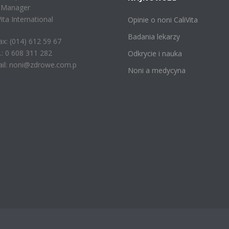
r Manager
Vita International
Opinie o noni CaliVita
Badania lekarzy
fax: (014) 612 59 67
: 0 608 311 282
Odkrycie i nauka
il: noni@zdrowe.com.p
Noni a medycyna