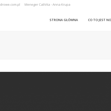
drowe.com.pl
Meneger CaliVita - Anna Krupa
STRONA GŁÓWNA
CO TO JEST N