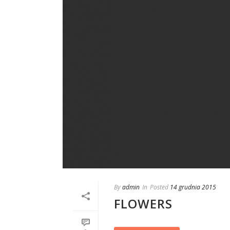
By
admin
In
Posted
14 grudnia 2015
FLOWERS