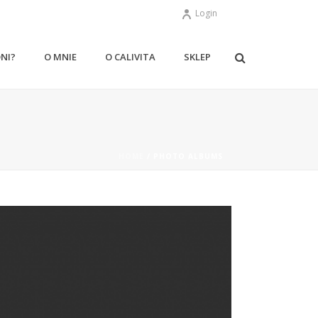
Login
ONI?
O MNIE
O CALIVITA
SKLEP
HOME
/
PHOTO ALBUMS