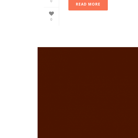
0
READ MORE
0