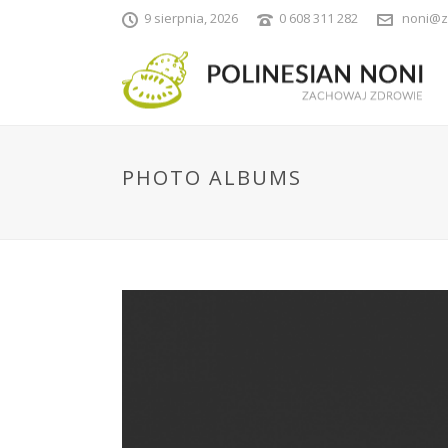
9 sierpnia, 2026
0 608 311 282
noni@z
PHOTO ALBUMS