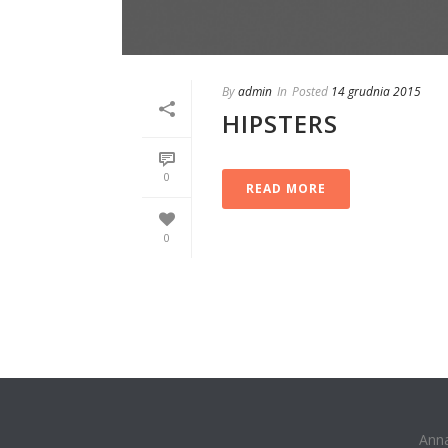
By
admin
In
Posted
14 grudnia 2015
HIPSTERS
0
READ MORE
0
Ann