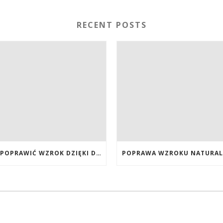
RECENT POSTS
JAK POPRAWIĆ WZROK DZIĘKI DIECIE, SUPLEMENTOM BOGATYM W ANTYOKSYDANTY I WITAMINY. JAK POPRAWIĆ WZROK? DIETA NA LEPSZY WZROK. LUTEINA NA WZROK. WITAMINY NA WZROK.