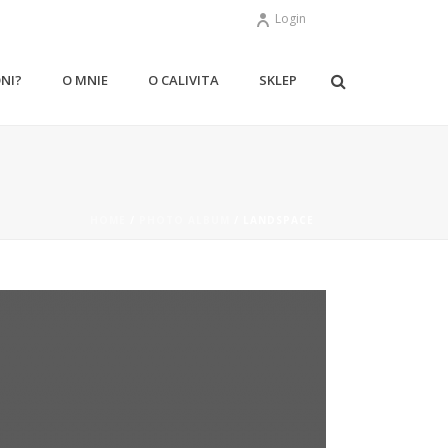
Login
ONI?
O MNIE
O CALIVITA
SKLEP
HOME
/
PHOTO ALBUM
/ LANDSPACE