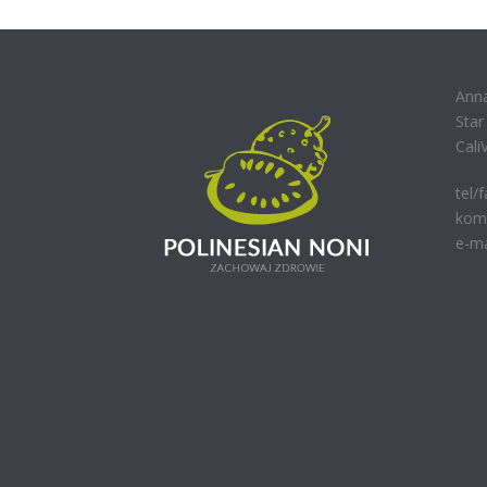
Ann
Sta
Cali
tel/
kom.
e-ma