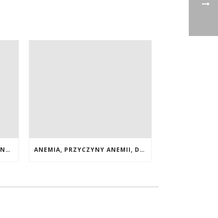
POPRAWA WZROKU NATURALNYMI METODAMI. SUPLEMENTY CALIVITA NA POPRAWĘ WZROKU
ANEMIA, PRZYCZYNY ANEMII, DIETA