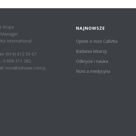
a Krupa
NAJNOWSZE
r Manager
Vita International
Opinie o noni CaliVita
Badania lekarzy
fax: (014) 612 59 67
: 0 608 311 282
Odkrycie i nauka
il: noni@zdrowe.com.p
Noni a medycyna