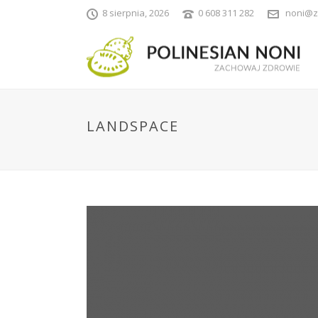
8 sierpnia, 2026
0 608 311 282
noni@z
LANDSPACE