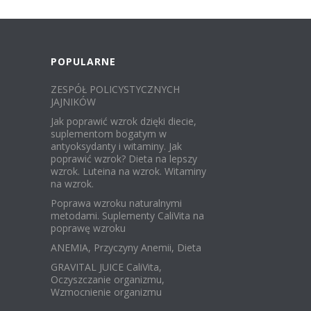
POPULARNE
ZESPÓŁ POLICYSTYCZNYCH
JAJNIKÓW
Jak poprawić wzrok dzięki diecie,
suplementom bogatym w
antyoksydanty i witaminy. Jak
poprawić wzrok? Dieta na lepszy
wzrok. Luteina na wzrok. Witaminy
na wzrok.
Poprawa wzroku naturalnymi
metodami. Suplementy CaliVita na
poprawę wzroku
ANEMIA, Przyczyny Anemii, Dieta
GRAVITAL JUICE CaliVita,
Oczyszczanie organizmu,
Wzmocnienie organizmu