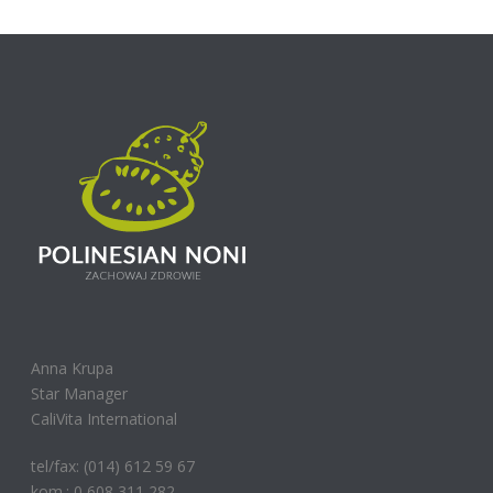
Anna Krupa
Star Manager
CaliVita International
tel/fax: (014) 612 59 67
kom.: 0 608 311 282