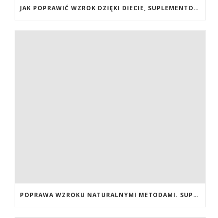
JAK POPRAWIĆ WZROK DZIĘKI DIECIE, SUPLEMENTOM BOGATYM W ANTYOKSYDANTY I WITAMINY. JAK POPRAWIĆ WZROK? DIETA NA LEPSZY WZROK. LUTEINA NA WZROK. WITAMINY NA WZROK.
POPRAWA WZROKU NATURALNYMI METODAMI. SUPLEMENTY CALIVITA NA POPRAWĘ WZROKU