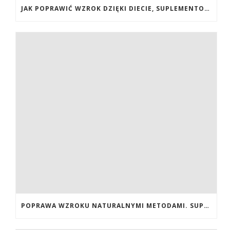
JAK POPRAWIĆ WZROK DZIĘKI DIECIE, SUPLEMENTOM BOGATYM W ANTYOKSYDANTY I WITAMINY. JAK POPRAWIĆ WZROK? DIETA NA LEPSZY WZROK. LUTEINA NA WZROK. WITAMINY NA WZROK.
POPRAWA WZROKU NATURALNYMI METODAMI. SUPLEMENTY CALIVITA NA POPRAWĘ WZROKU