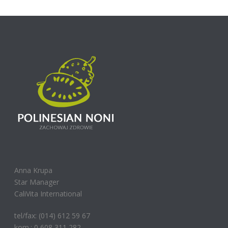
Anna Krupa
Star Manager
CaliVita International
tel/fax: (014) 612 59 67
kom.: 0 608 311 282