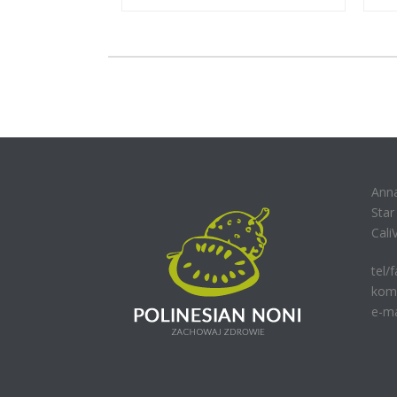
Ann
Sta
Cali
tel/
kom.
e-ma