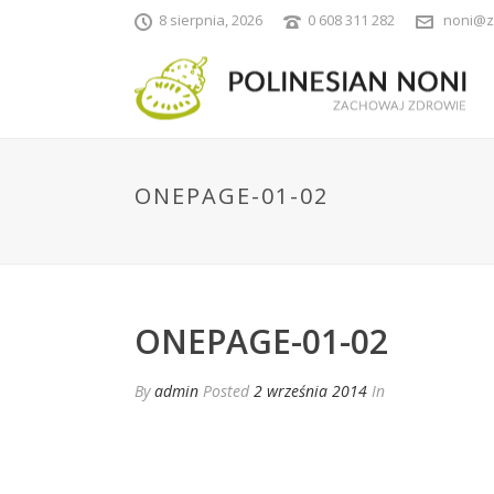
8 sierpnia, 2026
0 608 311 282
noni@z
ONEPAGE-01-02
ONEPAGE-01-02
By
admin
Posted
2 września 2014
In