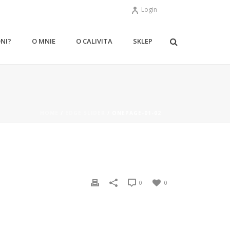
Login
ONI?
O MNIE
O CALIVITA
SKLEP
HOME
/
EDGE SLIDER
/ ONEPAGE-01-02
0
0