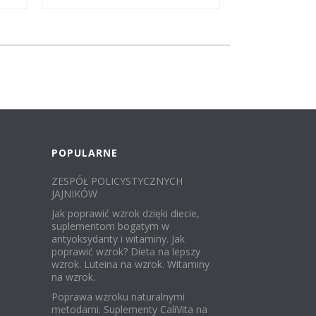
POPULARNE
ZESPÓŁ POLICYSTYCZNYCH
JAJNIKÓW
Jak poprawić wzrok dzięki diecie,
suplementom bogatym w
antyoksydanty i witaminy. Jak
poprawić wzrok? Dieta na lepszy
wzrok. Luteina na wzrok. Witaminy
na wzrok.
Poprawa wzroku naturalnymi
metodami. Suplementy CaliVita na