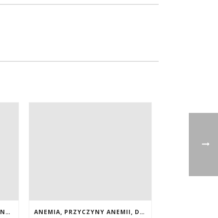
POPRAWA WZROKU NATURALNYMI METODAMI. SUPLEMENTY CALIVITA NA POPRAWĘ WZROKU
ANEMIA, PRZYCZYNY ANEMII, DIETA