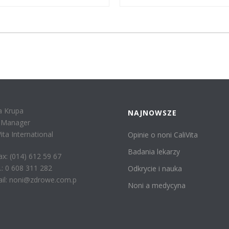
a Krupa
NAJNOWSZE
r Manager
Vita International
Opinie o noni CaliVita
Badania lekarzy
fax: (014) 612 59 67
: 0 608 311 282
Odkrycie i nauka
il: noni@zdrowe.com.p
Noni a medycyna