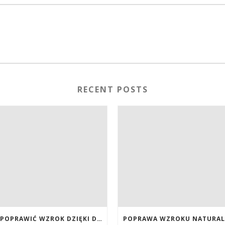
RECENT POSTS
JAK POPRAWIĆ WZROK DZIĘKI DIECIE, SUPLEMENTOM BOGATYM W ANTYOKSYDANTY I WITAMINY. JAK POPRAWIĆ WZROK? DIETA NA LEPSZY WZROK. LUTEINA NA WZROK. WITAMINY NA WZROK.