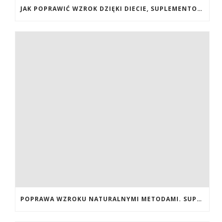
JAK POPRAWIĆ WZROK DZIĘKI DIECIE, SUPLEMENTOM BOGATYM W ANTYOKSYDANTY I WITAMINY. JAK POPRAWIĆ WZROK? DIETA NA LEPSZY WZROK. LUTEINA NA WZROK. WITAMINY NA WZROK.
POPRAWA WZROKU NATURALNYMI METODAMI. SUPLEMENTY CALIVITA NA POPRAWĘ WZROKU