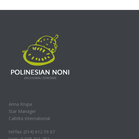
Anna Krupa
Star Manager
CaliVita International
tel/fax: (014) 612 59 67
kom.: 0 608 311 282