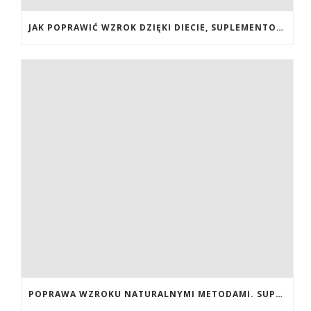
JAK POPRAWIĆ WZROK DZIĘKI DIECIE, SUPLEMENTOM BOGATYM W ANTYOKSYDANTY I WITAMINY. JAK POPRAWIĆ WZROK? DIETA NA LEPSZY WZROK. LUTEINA NA WZROK. WITAMINY NA WZROK.
POPRAWA WZROKU NATURALNYMI METODAMI. SUPLEMENTY CALIVITA NA POPRAWĘ WZROKU