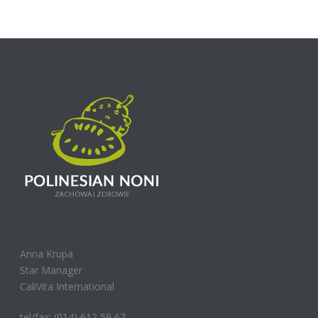
Anna Krupa
Star Manager
CaliVita International
tel/fax: (014) 612 59 67