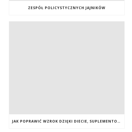
ZESPÓŁ POLICYSTYCZNYCH JAJNIKÓW
JAK POPRAWIĆ WZROK DZIĘKI DIECIE, SUPLEMENTOM BOGATYM W ANTYOKSYDANTY I WITAMINY. JAK POPRAWIĆ WZROK? DIETA NA LEPSZY WZROK. LUTEINA NA WZROK. WITAMINY NA WZROK.