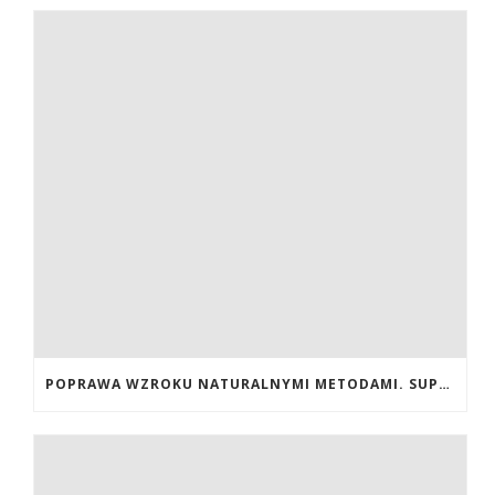
POPRAWA WZROKU NATURALNYMI METODAMI. SUPLEMENTY CALIVITA NA POPRAWĘ WZROKU