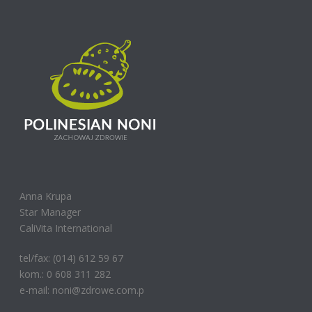
Anna Krupa
Star Manager
CaliVita International
tel/fax: (014) 612 59 67
kom.: 0 608 311 282
e-mail: noni@zdrowe.com.p