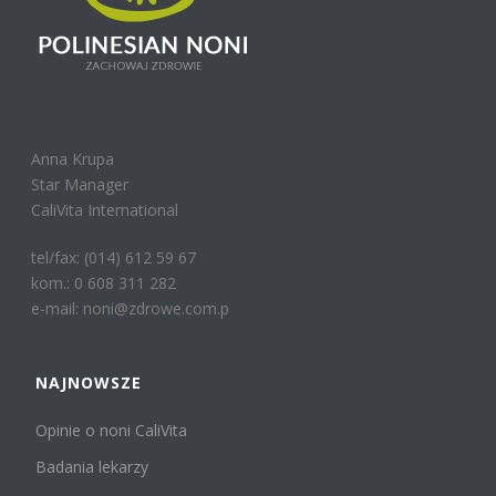
Anna Krupa
Star Manager
CaliVita International
tel/fax: (014) 612 59 67
kom.: 0 608 311 282
e-mail: noni@zdrowe.com.p
NAJNOWSZE
Opinie o noni CaliVita
Badania lekarzy