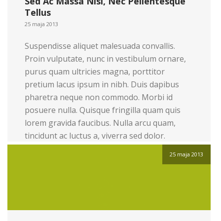
Sed Ac Massa Nisi, Nec Pellentesque
Tellus
25 maja 2013
Suspendisse aliquet malesuada convallis.
Proin vulputate, nunc in vestibulum ornare,
purus quam ultricies magna, porttitor
pretium lacus ipsum in nibh. Duis dapibus
pharetra neque non commodo. Morbi id
posuere nulla. Quisque fringilla quam quis
lorem gravida faucibus. Nulla arcu quam,
tincidunt ac luctus a, viverra sed dolor.
Pellentesque et pulvinar enim. Quisque at
25 maja 2013
tempor ligula. […]
Read more