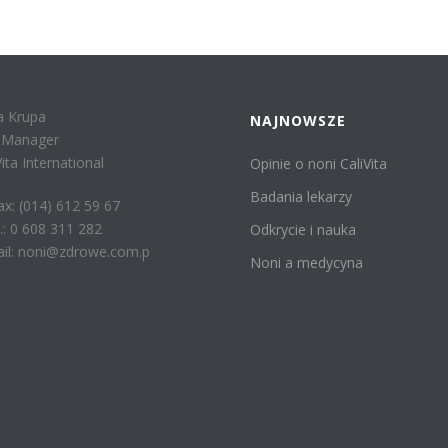
a Krupa
NAJNOWSZE
r Manager
Vita International
Opinie o noni CaliVita
Badania lekarzy
fax: (014) 612 59 67
: 0 608 311 282
Odkrycie i nauka
il: noni@zdrowe.com.p
Noni a medycyna