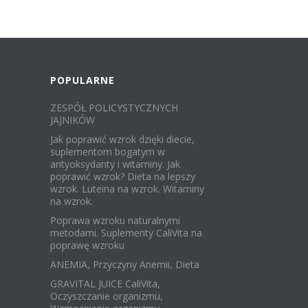
POPULARNE
ZESPÓŁ POLICYSTYCZNYCH
JAJNIKÓW
Jak poprawić wzrok dzięki diecie,
suplementom bogatym w
antyoksydanty i witaminy. Jak
poprawić wzrok? Dieta na lepszy
wzrok. Luteina na wzrok. Witaminy
na wzrok.
Poprawa wzroku naturalnymi
metodami. Suplementy CaliVita na
poprawę wzroku
ANEMIA, Przyczyny Anemii, Dieta
GRAVITAL JUICE CaliVita,
Oczyszczanie organizmu,