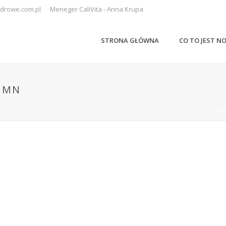
drowe.com.pl
Meneger CaliVita - Anna Krupa
STRONA GŁÓWNA
CO TO JEST N
LUMN
HO