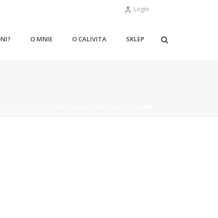
Login
ONI?
O MNIE
O CALIVITA
SKLEP
ME
/
PORTFOLIO
/ PORTFOLIO GRID – FIVE COLUMN