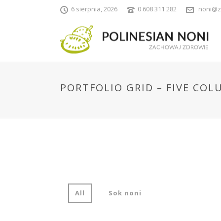
6 sierpnia, 2026
0 608 311 282
noni@z
PORTFOLIO GRID – FIVE CO
All
Sok noni