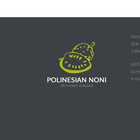
Ann
Sta
Cali
tel/
kom.
e-ma