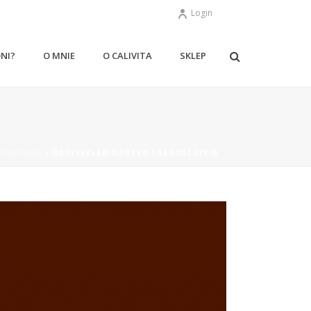
Login
ONI?
O MNIE
O CALIVITA
SKLEP
STIMONIAL
/ ODZYSKAŁAM DZIECKO I RADOŚĆ ŻYCIA