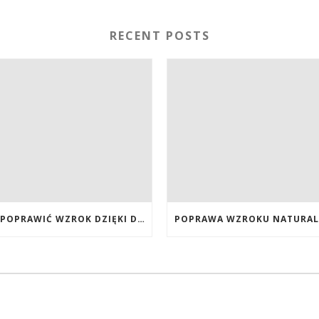
RECENT POSTS
JAK POPRAWIĆ WZROK DZIĘKI DIECIE, SUPLEMENTOM BOGATYM W ANTYOKSYDANTY I WITAMINY. JAK POPRAWIĆ WZROK? DIETA NA LEPSZY WZROK. LUTEINA NA WZROK. WITAMINY NA WZROK.