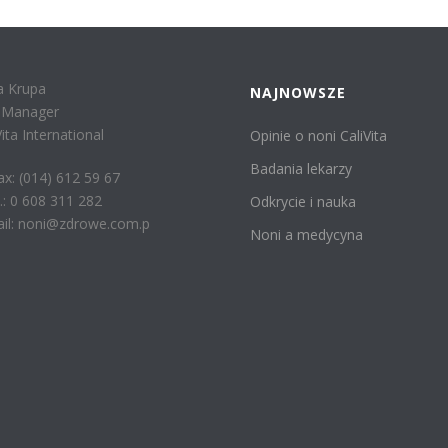
a Krupa
NAJNOWSZE
r Manager
Vita International
Opinie o noni CaliVita
Badania lekarzy
fax: (014) 612 59 67
: 0 608 311 282
Odkrycie i nauka
il: noni@zdrowe.com.p
Noni a medycyna