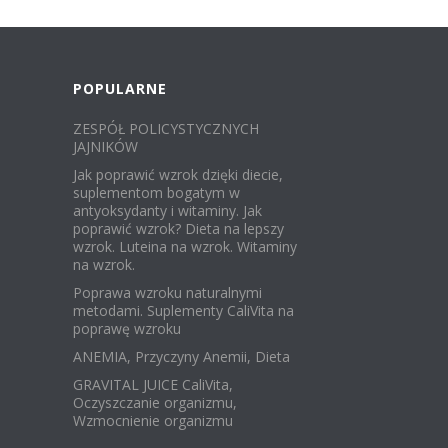
POPULARNE
ZESPÓŁ POLICYSTYCZNYCH
JAJNIKÓW
Jak poprawić wzrok dzięki diecie,
suplementom bogatym w
antyoksydanty i witaminy. Jak
poprawić wzrok? Dieta na lepszy
wzrok. Luteina na wzrok. Witaminy
na wzrok.
Poprawa wzroku naturalnymi
metodami. Suplementy CaliVita na
poprawę wzroku
ANEMIA, Przyczyny Anemii, Dieta
GRAVITAL JUICE CaliVita,
Oczyszczanie organizmu,
Wzmocnienie organizmu