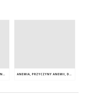
POPRAWA WZROKU NATURALNYMI METODAMI. SUPLEMENTY CALIVITA NA POPRAWĘ WZROKU
ANEMIA, PRZYCZYNY ANEMII, DIETA