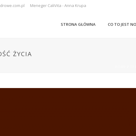
drowe.com.pl
Meneger CaliVita - Anna Krupa
STRONA GŁÓWNA
CO TO JEST N
OŚĆ ŻYCIA
HOME
/
TE