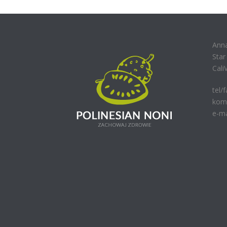
Ann
Sta
Cali
tel/
kom.
e-ma