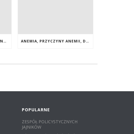
POPRAWA WZROKU NATURALNYMI METODAMI. SUPLEMENTY CALIVITA NA POPRAWĘ WZROKU
ANEMIA, PRZYCZYNY ANEMII, DIETA
POPULARNE
ZESPÓŁ POLICYSTYCZNYCH
JAJNIKÓW