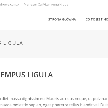
drowe.com.pl
Meneger CaliVita - Anna Krupa
STRONA GŁÓWNA
CO TO JEST N
S LIGULA
TEMPUS LIGULA
perdiet massa dignissim eu. Mauris ac risus neque, ut pulvin
suada molestie sapien, eget pharetra tellus blandit vel. Dui