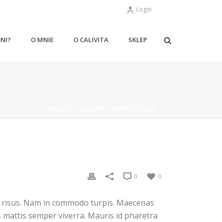
Login
ONI?
O MNIE
O CALIVITA
SKLEP
HOME
/
FAQ
/ PHASELLUS ALIQUET TEMPUS LIGULA
0
0
ar risus. Nam in commodo turpis. Maecenas
s mattis semper viverra. Mauris id pharetra