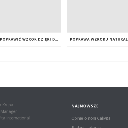
JAK POPRAWIĆ WZROK DZIĘKI DIECIE, SUPLEMENTOM BOGATYM W ANTYOKSYDANTY I WITAMINY. JAK POPRAWIĆ WZROK? DIETA NA LEPSZY WZROK. LUTEINA NA WZROK. WITAMINY NA WZROK.
a Krupa
NAJNOWSZE
r Manager
Vita International
Opinie o noni CaliVita
Badania lekarzy