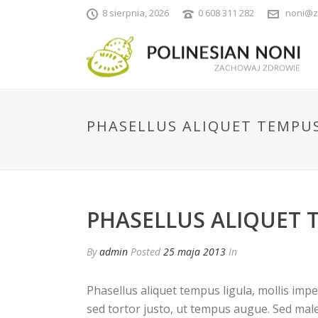
8 sierpnia, 2026
0 608 311 282
noni@z
PHASELLUS ALIQUET TEMPU
PHASELLUS ALIQUET 
By
admin
Posted
25 maja 2013
In
Phasellus aliquet tempus ligula, mollis im
sed tortor justo, ut tempus augue. Sed male