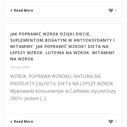
Read More
0
JAK POPRAWIĆ WZROK DZIĘKI DIECIE,
SUPLEMENTOM BOGATYM W ANTYOKSYDANTY I
WITAMINY. JAK POPRAWIĆ WZROK? DIETA NA
LEPSZY WZROK. LUTEINA NA WZROK. WITAMINY
NA WZROK.
18 maja 2016
WZROK, POPRAWA WZROKU, NATURALNE
PRODUKTY CALIVITA, DIETA NA LEPSZY WZROK
Wypowiedź konsumenyki w CaliNews styczeń/luty
2001r. Jestem [...]
Read More
0