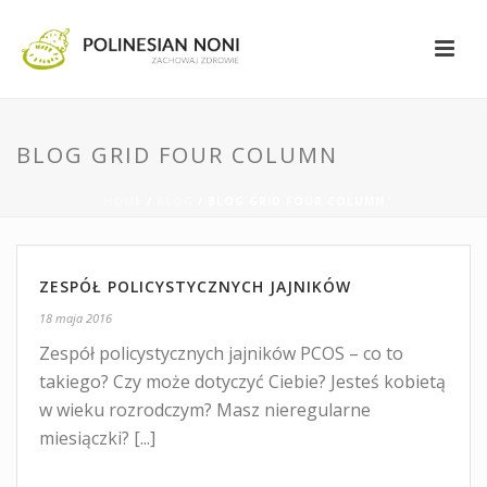
BLOG GRID FOUR COLUMN
HOME
/
BLOG
/ BLOG GRID FOUR COLUMN
ZESPÓŁ POLICYSTYCZNYCH JAJNIKÓW
18 maja 2016
Zespół policystycznych jajników PCOS – co to
takiego? Czy może dotyczyć Ciebie? Jesteś kobietą
w wieku rozrodczym? Masz nieregularne
miesiączki? [...]