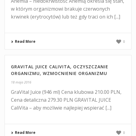
Anemia – niedokrwistość Anemią określa się stan,
w którym organizmowi brakuje czerwonych
krwinek (erytrocytów) lub też gdy traci on ich [...]
Read More
0
GRAVITAL JUICE CALIVITA, OCZYSZCZANIE
ORGANIZMU, WZMOCNIENIE ORGANIZMU
18 maja 2016
GraVital Juice (946 ml) Cena klubowa 210.00 PLN,
Cena detaliczna 279.30 PLN GRAVITAL JUICE
CaliVita – aby możliwie najlepiej wspierać [...]
Read More
0