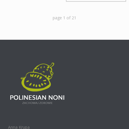
page
1
of
21
Anna Krupa