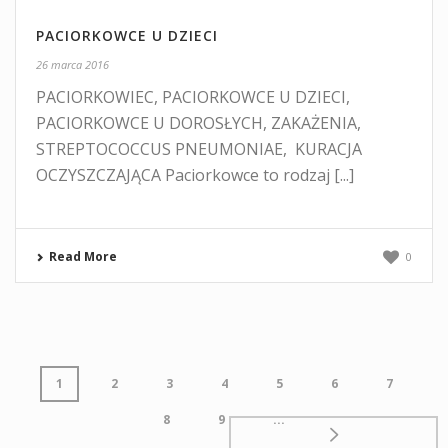
PACIORKOWCE U DZIECI
26 marca 2016
PACIORKOWIEC, PACIORKOWCE U DZIECI,
PACIORKOWCE U DOROSŁYCH, ZAKAŻENIA,
STREPTOCOCCUS PNEUMONIAE, KURACJA
OCZYSZCZAJĄCA Paciorkowce to rodzaj [...]
Read More
0
1
2
3
4
5
6
7
8
9
...