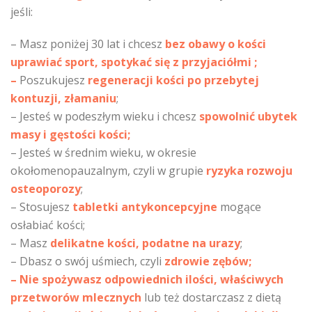
jeśli:
– Masz poniżej 30 lat i chcesz
bez obawy o kości
uprawiać sport, spotykać się z przyjaciółmi ;
–
Poszukujesz
regeneracji kości po przebytej
kontuzji, złamaniu
;
– Jesteś w podeszłym wieku i chcesz
spowolnić ubytek
masy i gęstości kości;
– Jesteś w średnim wieku, w okresie
okołomenopauzalnym, czyli w grupie
ryzyka rozwoju
osteoporozy
;
– Stosujesz
tabletki antykoncepcyjne
mogące
osłabiać kości;
– Masz
delikatne kości, podatne na urazy
;
– Dbasz o swój uśmiech, czyli
zdrowie zębów;
– Nie spożywasz odpowiednich ilości, właściwych
przetworów mlecznych
lub też dostarczasz z dietą