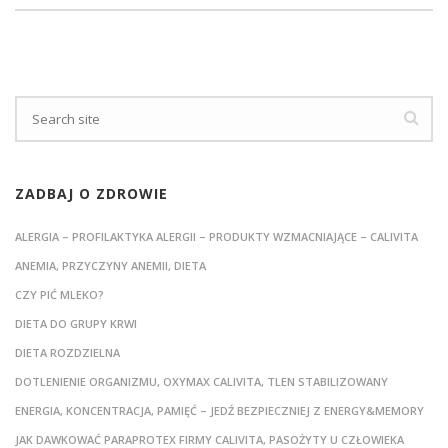
ZADBAJ O ZDROWIE
ALERGIA – PROFILAKTYKA ALERGII – PRODUKTY WZMACNIAJĄCE – CALIVITA
ANEMIA, PRZYCZYNY ANEMII, DIETA
CZY PIĆ MLEKO?
DIETA DO GRUPY KRWI
DIETA ROZDZIELNA
DOTLENIENIE ORGANIZMU, OXYMAX CALIVITA, TLEN STABILIZOWANY
ENERGIA, KONCENTRACJA, PAMIĘĆ – JEDŹ BEZPIECZNIEJ Z ENERGY&MEMORY
JAK DAWKOWAĆ PARAPROTEX FIRMY CALIVITA, PASOŻYTY U CZŁOWIEKA