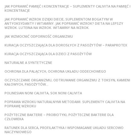
JAK POPRAWIĆ PAMIĘĆ I KONCENTRACJE – SUPLEMENTY CALIVITA NA PAMIĘĆ I
KONCENTRACJE
JAK POPRAWIĆ WZROK DZIĘKI DIECIE, SUPLEMENTOM BOGATYM W
ANTYOKSYDANTY I WITAMINY. JAK POPRAWIĆ WZROK? DIETA NA LEPSZY
WZROK. LUTEINA NA WZROK. WITAMINY NA WZROK.
JAK WZMOCNIĆ ODPORNOŚĆ ORGANIZMU
KURACJA OCZYSZCZAJĄCA DLA DOROSŁYCH Z PASOŻYTÓW – PARAPROTEX
KURACJA OCZYSZCZAJĄCA DLA DZIECI Z PASOŻYTÓW
NATURALNE A SYNTETYCZNE
OCHRONA DLA PALĄCYCH, OCHRONA UKŁADU ODDECHOWEGO
OCZYSZCZANIE ORGANIZMU, ODTRUWANIE ORGANIZMU Z TOKSYN, KAMIENI
KAŁOWYCH, PASOŻYTÓW…
POLINESIAN NONI CALIVITA, SOK NONI CALIVITA
POPRAWA WZROKU NATURALNYMI METODAMI. SUPLEMENTY CALIVITA NA
POPRAWĘ WZROKU
POŻYTECZNE BAKTERIE – PROBIOTYKI, POŻYTECZNE BAKTERIE DLA
CZŁOWIEKA
RATUNEK DLA SERCA, PROFILAKTYKA I WSPOMAGANIE UKŁADU SERCOWO
NACZYNIOWEGO