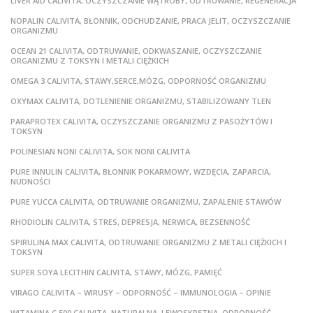
LIVER AID CALIVITA, OCZYSZCZANIE WĄTROBY, ODTRUWANIE, REGENERACJA
NOPALIN CALIVITA, BŁONNIK, ODCHUDZANIE, PRACA JELIT, OCZYSZCZANIE
ORGANIZMU
OCEAN 21 CALIVITA, ODTRUWANIE, ODKWASZANIE, OCZYSZCZANIE
ORGANIZMU Z TOKSYN I METALI CIĘŻKICH
OMEGA 3 CALIVITA, STAWY,SERCE,MÓZG, ODPORNOŚĆ ORGANIZMU
OXYMAX CALIVITA, DOTLENIENIE ORGANIZMU, STABILIZOWANY TLEN
PARAPROTEX CALIVITA, OCZYSZCZANIE ORGANIZMU Z PASOŻYTÓW I
TOKSYN
POLINESIAN NONI CALIVITA, SOK NONI CALIVITA
PURE INNULIN CALIVITA, BŁONNIK POKARMOWY, WZDĘCIA, ZAPARCIA,
NUDNOŚCI
PURE YUCCA CALIVITA, ODTRUWANIE ORGANIZMU, ZAPALENIE STAWÓW
RHODIOLIN CALIVITA, STRES, DEPRESJA, NERWICA, BEZSENNOŚĆ
SPIRULINA MAX CALIVITA, ODTRUWANIE ORGANIZMU Z METALI CIĘŻKICH I
TOKSYN
SUPER SOYA LECITHIN CALIVITA, STAWY, MÓZG, PAMIĘĆ
VIRAGO CALIVITA – WIRUSY – ODPORNOŚĆ – IMMUNOLOGIA – OPINIE
WITAMINA C 500 CALIVITA, NATURALNA, LEWOSKRĘTNA, ODPORNOŚĆ