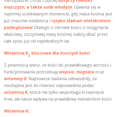
menopauzie. Coraz częściej
dotyczy również
mężczyzn, a także osób młodych
. Ujawnia się w
najmniej oczekiwanym momencie, gdy masa kostna jest
już znacznie osłabiona i
ryzyko złamań wielokrotnie
podwyższone
! Dlatego o zdrowie kości, o osiągnięcie
właściwej, szczytowej masy kostnej należy dbać przez
całe życie, już od najmłodszych lat.
Witamina K
kluczowa dla mocnych kości
2
Z pewnością wiesz, że kości do prawidłowego wzrostu i
funkcjonowania potrzebują
wapnia
,
magnezu
oraz
witaminy D
. Najnowsze badania udowodniły, że
niezbędna jest im również odpowiednia podaż
witaminy K
, która nie tylko wspomaga krzepnięcie
krwi, ale także wpływa na prawidłowy metabolizm kości.
Witamina K: