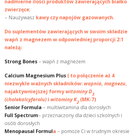
nadmierne ilości produktów zawierających białko
zwierzęce
;
– Naużywasz
kawy czy napojów gazowanych.
Do suplementów zawierających w swoim składzie
wapń z magnezem w odpowiedniej proporcji 2:1
należą:
Strong Bones
– wapń z magnezem
Calcium Magnesium Plus
( to połączenie aż 4
niezwykle ważnych składników:
wapnia,
magnezu
,
najaktywniejszej formy
witaminy D
3
(cholekalcyferolu)
i
witaminy K
(MK-7)
2
Senior Formula
– multiwitamina dla dorosłych
Full Spectrum
– przeznaczony dla dzieci szkolnych i
osób dorosłych
Menopausal Formul
a
– pomoże Ci w trudnym okresie