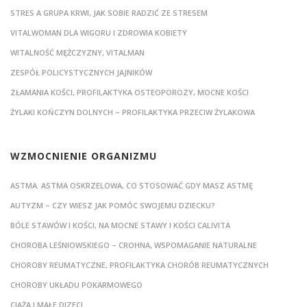
STRES A GRUPA KRWI, JAK SOBIE RADZIĆ ZE STRESEM
VITALWOMAN DLA WIGORU I ZDROWIA KOBIETY
WITALNOŚĆ MĘŻCZYZNY, VITALMAN
ZESPÓŁ POLICYSTYCZNYCH JAJNIKÓW
ZŁAMANIA KOŚCI, PROFILAKTYKA OSTEOPOROZY, MOCNE KOŚCI
ŻYLAKI KOŃCZYN DOLNYCH – PROFILAKTYKA PRZECIW ŻYLAKOWA
WZMOCNIENIE ORGANIZMU
ASTMA. ASTMA OSKRZELOWA, CO STOSOWAĆ GDY MASZ ASTMĘ
AUTYZM – CZY WIESZ JAK POMÓC SWOJEMU DZIECKU?
BÓLE STAWÓW I KOŚCI, NA MOCNE STAWY I KOŚCI CALIVITA
CHOROBA LEŚNIOWSKIEGO – CROHNA, WSPOMAGANIE NATURALNE
CHOROBY REUMATYCZNE, PROFILAKTYKA CHORÓB REUMATYCZNYCH
CHOROBY UKŁADU POKARMOWEGO
CIĄŻA I MAŁE DIZECI