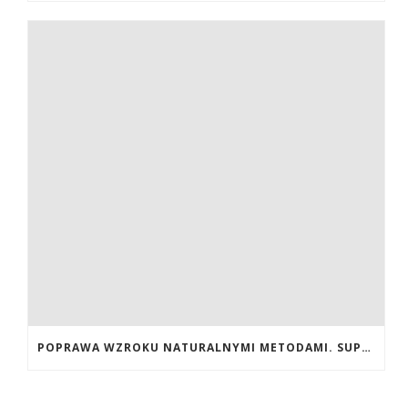
POPRAWA WZROKU NATURALNYMI METODAMI. SUPLEMENTY CALIVITA NA POPRAWĘ WZROKU