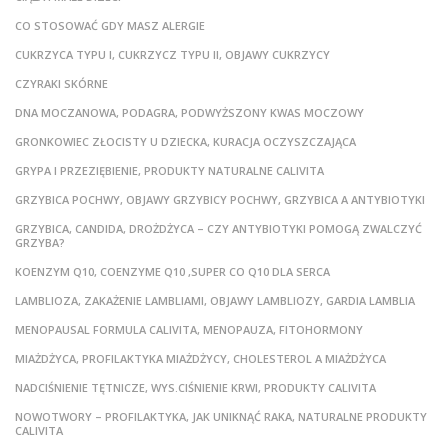
CO STOSOWAĆ GDY MASZ ALERGIE
CUKRZYCA TYPU I, CUKRZYCZ TYPU II, OBJAWY CUKRZYCY
CZYRAKI SKÓRNE
DNA MOCZANOWA, PODAGRA, PODWYŻSZONY KWAS MOCZOWY
GRONKOWIEC ZŁOCISTY U DZIECKA, KURACJA OCZYSZCZAJĄCA
GRYPA I PRZEZIĘBIENIE, PRODUKTY NATURALNE CALIVITA
GRZYBICA POCHWY, OBJAWY GRZYBICY POCHWY, GRZYBICA A ANTYBIOTYKI
GRZYBICA, CANDIDA, DROŻDŻYCA – CZY ANTYBIOTYKI POMOGĄ ZWALCZYĆ
GRZYBA?
KOENZYM Q10, COENZYME Q10 ,SUPER CO Q10 DLA SERCA
LAMBLIOZA, ZAKAŻENIE LAMBLIAMI, OBJAWY LAMBLIOZY, GARDIA LAMBLIA
MENOPAUSAL FORMULA CALIVITA, MENOPAUZA, FITOHORMONY
MIAŻDŻYCA, PROFILAKTYKA MIAŻDŻYCY, CHOLESTEROL A MIAŻDŻYCA
NADCIŚNIENIE TĘTNICZE, WYS.CIŚNIENIE KRWI, PRODUKTY CALIVITA
NOWOTWORY – PROFILAKTYKA, JAK UNIKNĄĆ RAKA, NATURALNE PRODUKTY
CALIVITA