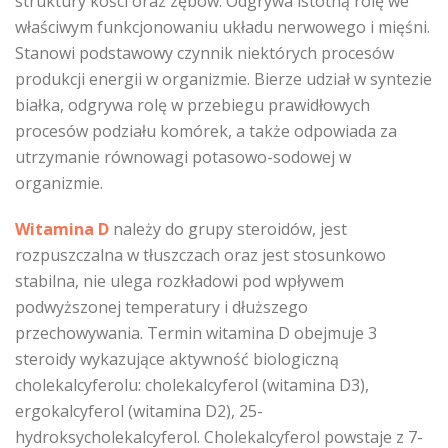
struktury kości oraz zębów. Odgrywa istotną rolę we
właściwym funkcjonowaniu układu nerwowego i mięśni.
Stanowi podstawowy czynnik niektórych procesów
produkcji energii w organizmie. Bierze udział w syntezie
białka, odgrywa rolę w przebiegu prawidłowych
procesów podziału komórek, a także odpowiada za
utrzymanie równowagi potasowo-sodowej w
organizmie.
Witamina D
należy do grupy steroidów, jest
rozpuszczalna w tłuszczach oraz jest stosunkowo
stabilna, nie ulega rozkładowi pod wpływem
podwyższonej temperatury i dłuższego
przechowywania. Termin witamina D obejmuje 3
steroidy wykazujące aktywność biologiczną
cholekalcyferolu: cholekalcyferol (witamina D3),
ergokalcyferol (witamina D2), 25-
hydroksycholekalcyferol. Cholekalcyferol powstaje z 7-