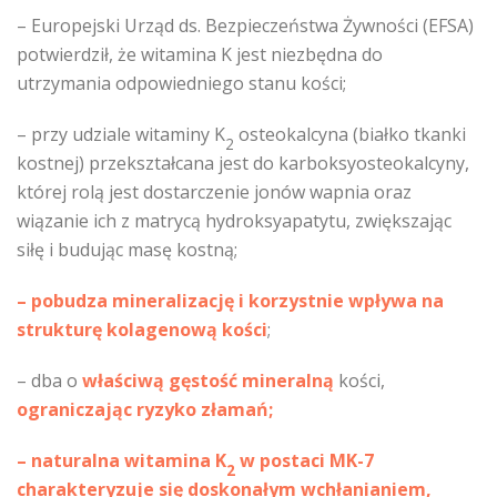
– Europejski Urząd ds. Bezpieczeństwa Żywności (EFSA)
potwierdził, że witamina K jest niezbędna do
utrzymania odpowiedniego stanu kości;
– przy udziale witaminy K
osteokalcyna (białko tkanki
2
kostnej) przekształcana jest do karboksyosteokalcyny,
której rolą jest dostarczenie jonów wapnia oraz
wiązanie ich z matrycą hydroksyapatytu, zwiększając
siłę i budując masę kostną;
– pobudza mineralizację i korzystnie wpływa na
strukturę kolagenową kości
;
– dba o
właściwą gęstość mineralną
kości,
ograniczając ryzyko złamań;
– naturalna witamina K
w postaci MK-7
2
charakteryzuje się doskonałym wchłanianiem,