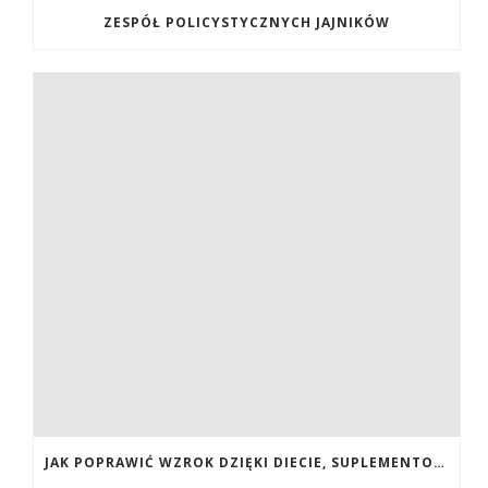
ZESPÓŁ POLICYSTYCZNYCH JAJNIKÓW
JAK POPRAWIĆ WZROK DZIĘKI DIECIE, SUPLEMENTOM BOGATYM W ANTYOKSYDANTY I WITAMINY. JAK POPRAWIĆ WZROK? DIETA NA LEPSZY WZROK. LUTEINA NA WZROK. WITAMINY NA WZROK.