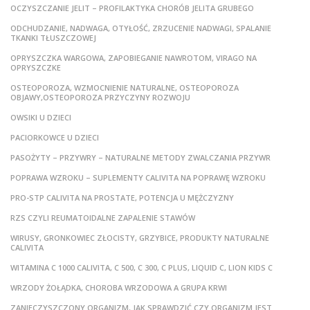
OCZYSZCZANIE JELIT – PROFILAKTYKA CHORÓB JELITA GRUBEGO
ODCHUDZANIE, NADWAGA, OTYŁOŚĆ, ZRZUCENIE NADWAGI, SPALANIE
TKANKI TŁUSZCZOWEJ
OPRYSZCZKA WARGOWA, ZAPOBIEGANIE NAWROTOM, VIRAGO NA
OPRYSZCZKE
OSTEOPOROZA, WZMOCNIENIE NATURALNE, OSTEOPOROZA
OBJAWY,OSTEOPOROZA PRZYCZYNY ROZWOJU
OWSIKI U DZIECI
PACIORKOWCE U DZIECI
PASOŻYTY – PRZYWRY – NATURALNE METODY ZWALCZANIA PRZYWR
POPRAWA WZROKU – SUPLEMENTY CALIVITA NA POPRAWĘ WZROKU
PRO-STP CALIVITA NA PROSTATE, POTENCJA U MĘŻCZYZNY
RZS CZYLI REUMATOIDALNE ZAPALENIE STAWÓW
WIRUSY, GRONKOWIEC ZŁOCISTY, GRZYBICE, PRODUKTY NATURALNE
CALIVITA
WITAMINA C 1000 CALIVITA, C 500, C 300, C PLUS, LIQUID C, LION KIDS C
WRZODY ŻOŁĄDKA, CHOROBA WRZODOWA A GRUPA KRWI
ZANIECZYSZCZONY ORGANIZM, JAK SPRAWDZIĆ CZY ORGANIZM JEST