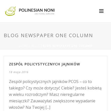
BLOG NEWSPAPER ONE COLUMN
HOME
/
BLOG
/ BLOG NEWSPAPER ONE COLUMN
ZESPÓŁ POLICYSTYCZNYCH JAJNIKÓW
18 maja 2016
Zespół policystycznych jajników PCOS – co to
takiego? Czy może dotyczyć Ciebie? Jesteś kobietą
w wieku rozrodczym? Masz nieregularne
miesiączki? Zauważyłaś zwiększone wypadanie
włosów? Na Twojej [...]