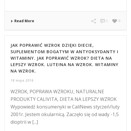
Read More
0
0
JAK POPRAWIĆ WZROK DZIĘKI DIECIE,
SUPLEMENTOM BOGATYM W ANTYOKSYDANTY I
WITAMINY. JAK POPRAWIĆ WZROK? DIETA NA
LEPSZY WZROK. LUTEINA NA WZROK. WITAMINY
NA WZROK.
18 maja 2016
WZROK, POPRAWA WZROKU, NATURALNE
PRODUKTY CALIVITA, DIETA NA LEPSZY WZROK
Wypowiedź konsumenyki w CaliNews styczeń/luty
2001r. Jestem okularnicą. Zaczęło się od wady -1,5
dioptrii w [...]