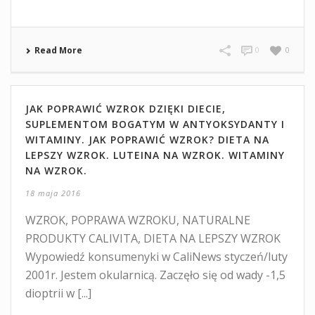
Read More
0
0
JAK POPRAWIĆ WZROK DZIĘKI DIECIE,
SUPLEMENTOM BOGATYM W ANTYOKSYDANTY I
WITAMINY. JAK POPRAWIĆ WZROK? DIETA NA
LEPSZY WZROK. LUTEINA NA WZROK. WITAMINY
NA WZROK.
18 maja 2016
WZROK, POPRAWA WZROKU, NATURALNE
PRODUKTY CALIVITA, DIETA NA LEPSZY WZROK
Wypowiedź konsumenyki w CaliNews styczeń/luty
2001r. Jestem okularnicą. Zaczęło się od wady -1,5
dioptrii w [...]