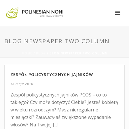
BLOG NEWSPAPER TWO COLUMN
HOME
/
BLOG
/ BLOG NEWSPAPER TWO COLUMN
ZESPÓŁ POLICYSTYCZNYCH JAJNIKÓW
18 maja 2016
Zespół policystycznych jajników PCOS – co to
takiego? Czy może dotyczyć Ciebie? Jesteś kobietą
w wieku rozrodczym? Masz nieregularne
miesiączki? Zauważyłaś zwiększone wypadanie
włosów? Na Twojej [...]