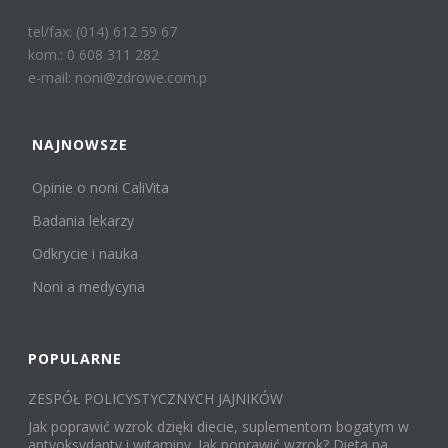
tel/fax: (014) 612 59 67
kom.: 0 608 311 282
e-mail: noni@zdrowe.com.p
NAJNOWSZE
Opinie o noni CaliVita
Badania lekarzy
Odkrycie i nauka
Noni a medycyna
POPULARNE
ZESPÓŁ POLICYSTYCZNYCH JAJNIKÓW
Jak poprawić wzrok dzięki diecie, suplementom bogatym w
antyoksydanty i witaminy. Jak poprawić wzrok? Dieta na