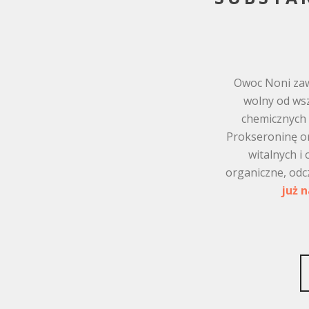
Owoc Noni zawi
wolny od wsz
chemicznych 
Prokseroninę or
witalnych i
organiczne, odc
już 