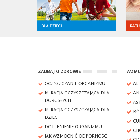
ZADBAJ O ZDROWIE
WZMO
OCZYSZCZANIE ORGANIZMU
AL
KURACJA OCZYSZCZAJĄCA DLA
AN
DOROSŁYCH
AS
KURACJA OCZYSZCZAJĄCA DLA
BÓ
DZIECI
CU
DOTLENIENIE ORGANIZMU
CH
JAK WZMOCNIĆ ODPORNOŚĆ
CIĄ