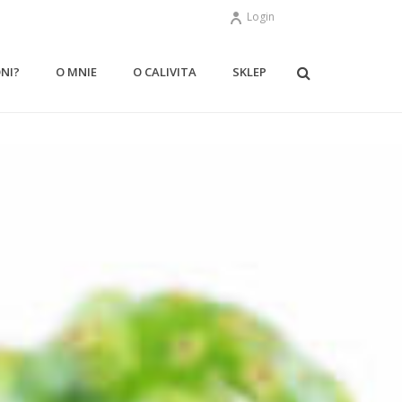
Login
ONI?
O MNIE
O CALIVITA
SKLEP