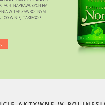
ŚCIACH NAPRAWCZYCH NA
NANIA W TAK ZAWROTNYM
 I CO W NIEJ TAKIEGO ?
EJ
NCJE AKTYWNE W POLINESI