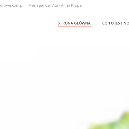
drowe.com.pl
Meneger CaliVita - Anna Krupa
STRONA GŁÓWNA
CO TO JEST N