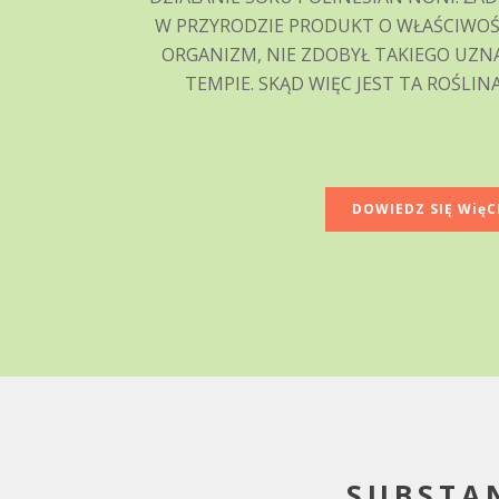
W PRZYRODZIE PRODUKT O WŁAŚCIWO
ORGANIZM, NIE ZDOBYŁ TAKIEGO UZ
TEMPIE. SKĄD WIĘC JEST TA ROŚLINA
DOWIEDZ SIĘ WięC
SUBSTA