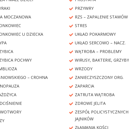
YRAKI
PRZYWRY
A MOCZANOWA
RZS – ZAPALENIE STAWÓW
ONKOWIEC
STRES
ONKOWIEC U DZIECKA
UKŁAD POKARMOWY
YPA
UKŁAD SERCOWO – NACZ.
ZYBICA
WĄTROBA – PROBLEMY
ZYBICA POCHWY
WIRUSY, BAKTERIE, GRZYBY
MBLIOZA
WRZODY
ŚNIOWSKIEGO – CROHNA
ZANIECZYSZCZONY ORG.
NOPAUZA
ZAPARCIA
AŻDŻYCA
ZATRUTA WĄTROBA
DCIŚNIENIE
ZDROWE JELITA
WOTWORY
ZESPÓŁ POLICYSTYCZNYCH
JAJNIKÓW
ZY
ZŁAMANIA KOŚCI