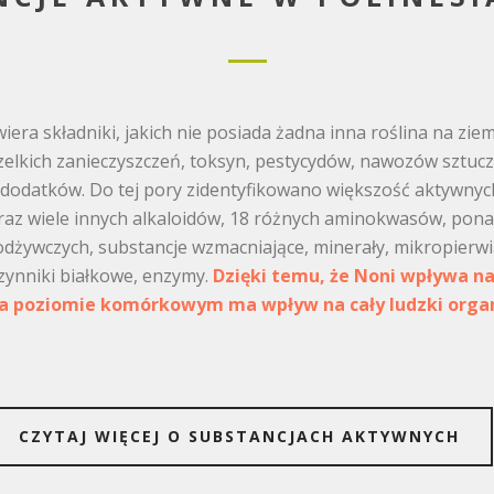
era składniki, jakich nie posiada żadna inna roślina na ziemi
elkich zanieczyszczeń, toksyn, pestycydów, nawozów sztucz
dodatków. Do tej pory zidentyfikowano większość aktywnyc
az wiele innych alkaloidów, 18 różnych aminokwasów, pona
 odżywczych, substancje wzmacniające, minerały, mikropierwi
zynniki białkowe, enzymy.
Dzięki temu, że Noni wpływa n
na poziomie komórkowym ma wpływ na cały ludzki orga
CZYTAJ WIĘCEJ O SUBSTANCJACH AKTYWNYCH