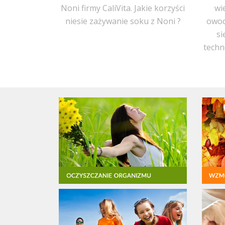
Noni firmy CaliVita. Jakie korzyści
wi
niesie zażywanie soku z Noni ?
owoc
si
techn