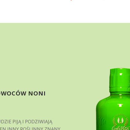
 OWOCÓW NONI
IE PIJĄ I PODZIWIAJĄ
DEN INNY ROŚLINNY ZNANY