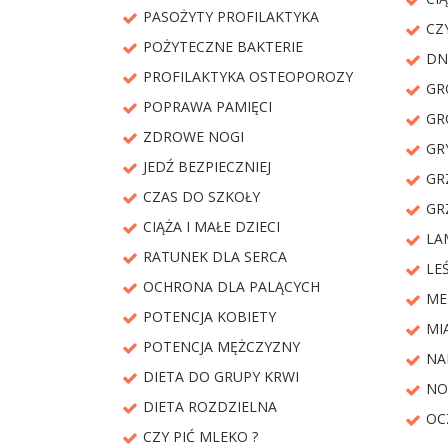
PASOŻYTY PROFILAKTYKA
CZ
POŻYTECZNE BAKTERIE
DN
PROFILAKTYKA OSTEOPOROZY
GR
POPRAWA PAMIĘCI
GR
ZDROWE NOGI
GR
JEDŹ BEZPIECZNIEJ
GR
CZAS DO SZKOŁY
GR
CIĄŻA I MAŁE DZIECI
LA
RATUNEK DLA SERCA
LE
OCHRONA DLA PALĄCYCH
ME
POTENCJA KOBIETY
MI
POTENCJA MĘŻCZYZNY
NA
DIETA DO GRUPY KRWI
NO
DIETA ROZDZIELNA
OC
CZY PIĆ MLEKO ?