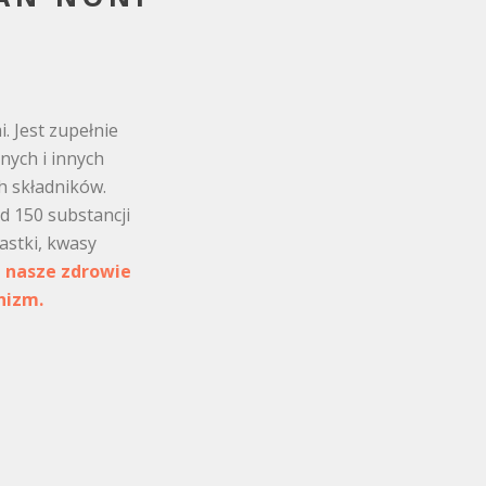
. Jest zupełnie
nych i innych
h składników.
d 150 substancji
astki, kwasy
a nasze zdrowie
nizm.