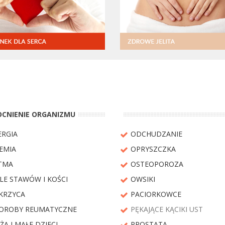
CNIENIE ORGANIZMU
ERGIA
ODCHUDZANIE
EMIA
OPRYSZCZKA
TMA
OSTEOPOROZA
LE STAWÓW I KOŚCI
OWSIKI
KRZYCA
PACIORKOWCE
KUP TERAZ
WIĘCEJ O NONI
OROBY REUMATYCZNE
PĘKAJĄCE KĄCIKI UST
ŻA I MAŁE DZIECI
PROSTATA