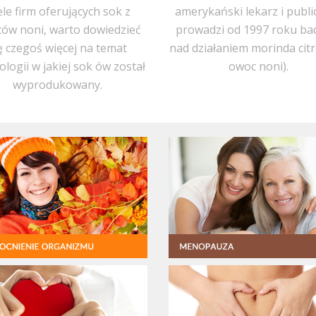
ele firm oferujących sok z
amerykański lekarz i publi
ów noni, warto dowiedzieć
prowadzi od 1997 roku ba
ę czegoś więcej na temat
nad działaniem morinda citri
ologii w jakiej sok ów został
owoc noni).
wyprodukowany.