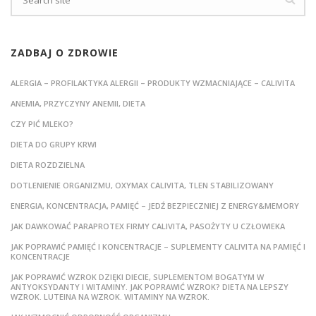
ZADBAJ O ZDROWIE
ALERGIA – PROFILAKTYKA ALERGII – PRODUKTY WZMACNIAJĄCE – CALIVITA
ANEMIA, PRZYCZYNY ANEMII, DIETA
CZY PIĆ MLEKO?
DIETA DO GRUPY KRWI
DIETA ROZDZIELNA
DOTLENIENIE ORGANIZMU, OXYMAX CALIVITA, TLEN STABILIZOWANY
ENERGIA, KONCENTRACJA, PAMIĘĆ – JEDŹ BEZPIECZNIEJ Z ENERGY&MEMORY
JAK DAWKOWAĆ PARAPROTEX FIRMY CALIVITA, PASOŻYTY U CZŁOWIEKA
JAK POPRAWIĆ PAMIĘĆ I KONCENTRACJE – SUPLEMENTY CALIVITA NA PAMIĘĆ I
KONCENTRACJE
JAK POPRAWIĆ WZROK DZIĘKI DIECIE, SUPLEMENTOM BOGATYM W
ANTYOKSYDANTY I WITAMINY. JAK POPRAWIĆ WZROK? DIETA NA LEPSZY
WZROK. LUTEINA NA WZROK. WITAMINY NA WZROK.