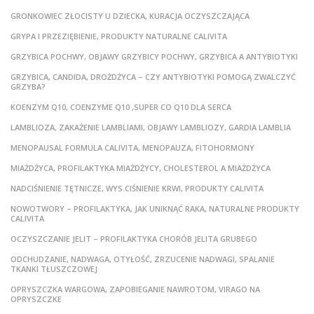
GRONKOWIEC ZŁOCISTY U DZIECKA, KURACJA OCZYSZCZAJĄCA
GRYPA I PRZEZIĘBIENIE, PRODUKTY NATURALNE CALIVITA
GRZYBICA POCHWY, OBJAWY GRZYBICY POCHWY, GRZYBICA A ANTYBIOTYKI
GRZYBICA, CANDIDA, DROŻDŻYCA – CZY ANTYBIOTYKI POMOGĄ ZWALCZYĆ
GRZYBA?
KOENZYM Q10, COENZYME Q10 ,SUPER CO Q10 DLA SERCA
LAMBLIOZA, ZAKAŻENIE LAMBLIAMI, OBJAWY LAMBLIOZY, GARDIA LAMBLIA
MENOPAUSAL FORMULA CALIVITA, MENOPAUZA, FITOHORMONY
MIAŻDŻYCA, PROFILAKTYKA MIAŻDŻYCY, CHOLESTEROL A MIAŻDŻYCA
NADCIŚNIENIE TĘTNICZE, WYS.CIŚNIENIE KRWI, PRODUKTY CALIVITA
NOWOTWORY – PROFILAKTYKA, JAK UNIKNĄĆ RAKA, NATURALNE PRODUKTY
CALIVITA
OCZYSZCZANIE JELIT – PROFILAKTYKA CHORÓB JELITA GRUBEGO
ODCHUDZANIE, NADWAGA, OTYŁOŚĆ, ZRZUCENIE NADWAGI, SPALANIE
TKANKI TŁUSZCZOWEJ
OPRYSZCZKA WARGOWA, ZAPOBIEGANIE NAWROTOM, VIRAGO NA
OPRYSZCZKE