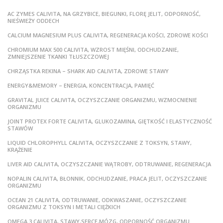
AC ZYMES CALIVITA, NA GRZYBICE, BIEGUNKI, FLORĘ JELIT, ODPORNOŚĆ,
NIEŚWIEŻY ODDECH
CALCIUM MAGNESIUM PLUS CALIVITA, REGENERACJA KOŚCI, ZDROWE KOŚCI
CHROMIUM MAX 500 CALIVITA, WZROST MIĘŚNI, ODCHUDZANIE,
ZMNIEJSZENIE TKANKI TŁUSZCZOWEJ
CHRZĄSTKA REKINA – SHARK AID CALIVITA, ZDROWE STAWY
ENERGY&MEMORY – ENERGIA, KONCENTRACJA, PAMIĘĆ
GRAVITAL JUICE CALIVITA, OCZYSZCZANIE ORGANIZMU, WZMOCNIENIE
ORGANIZMU
JOINT PROTEX FORTE CALIVITA, GLUKOZAMINA, GIĘTKOŚĆ I ELASTYCZNOŚĆ
STAWÓW
LIQUID CHLOROPHYLL CALIVITA, OCZYSZCZANIE Z TOKSYN, STAWY,
KRĄŻENIE
LIVER AID CALIVITA, OCZYSZCZANIE WĄTROBY, ODTRUWANIE, REGENERACJA
NOPALIN CALIVITA, BŁONNIK, ODCHUDZANIE, PRACA JELIT, OCZYSZCZANIE
ORGANIZMU
OCEAN 21 CALIVITA, ODTRUWANIE, ODKWASZANIE, OCZYSZCZANIE
ORGANIZMU Z TOKSYN I METALI CIĘŻKICH
OMEGA 3 CALIVITA, STAWY,SERCE,MÓZG, ODPORNOŚĆ ORGANIZMU