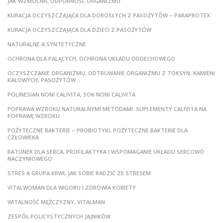
JAK WZMOCNIĆ ODPORNOŚĆ ORGANIZMU
KURACJA OCZYSZCZAJĄCA DLA DOROSŁYCH Z PASOŻYTÓW – PARAPROTEX
KURACJA OCZYSZCZAJĄCA DLA DZIECI Z PASOŻYTÓW
NATURALNE A SYNTETYCZNE
OCHRONA DLA PALĄCYCH, OCHRONA UKŁADU ODDECHOWEGO
OCZYSZCZANIE ORGANIZMU, ODTRUWANIE ORGANIZMU Z TOKSYN, KAMIENI
KAŁOWYCH, PASOŻYTÓW…
POLINESIAN NONI CALIVITA, SOK NONI CALIVITA
POPRAWA WZROKU NATURALNYMI METODAMI. SUPLEMENTY CALIVITA NA
POPRAWĘ WZROKU
POŻYTECZNE BAKTERIE – PROBIOTYKI, POŻYTECZNE BAKTERIE DLA
CZŁOWIEKA
RATUNEK DLA SERCA, PROFILAKTYKA I WSPOMAGANIE UKŁADU SERCOWO
NACZYNIOWEGO
STRES A GRUPA KRWI, JAK SOBIE RADZIĆ ZE STRESEM
VITALWOMAN DLA WIGORU I ZDROWIA KOBIETY
WITALNOŚĆ MĘŻCZYZNY, VITALMAN
ZESPÓŁ POLICYSTYCZNYCH JAJNIKÓW