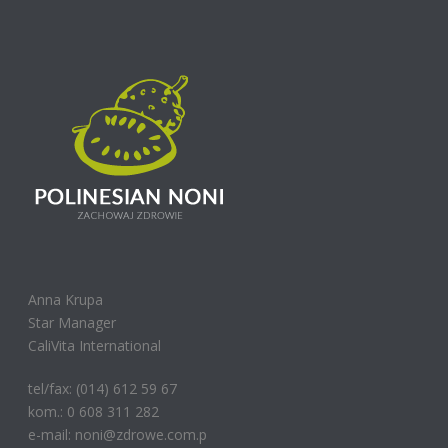
Anna Krupa
Star Manager
CaliVita International
tel/fax: (014) 612 59 67
kom.: 0 608 311 282
e-mail: noni@zdrowe.com.p