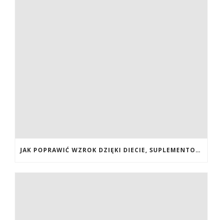
JAK POPRAWIĆ WZROK DZIĘKI DIECIE, SUPLEMENTOM BOGATYM W ANTYOKSYDANTY I WITAMINY. JAK POPRAWIĆ WZROK? DIETA NA LEPSZY WZROK. LUTEINA NA WZROK. WITAMINY NA WZROK.