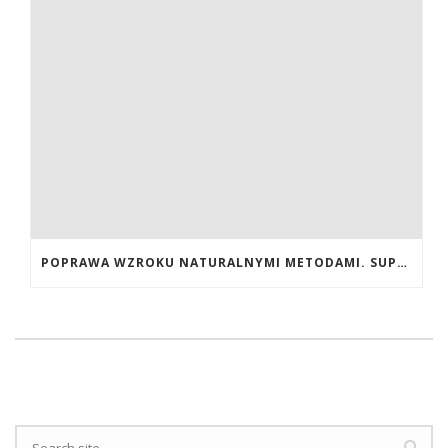
POPRAWA WZROKU NATURALNYMI METODAMI. SUPLEMENTY CALIVITA NA POPRAWĘ WZROKU