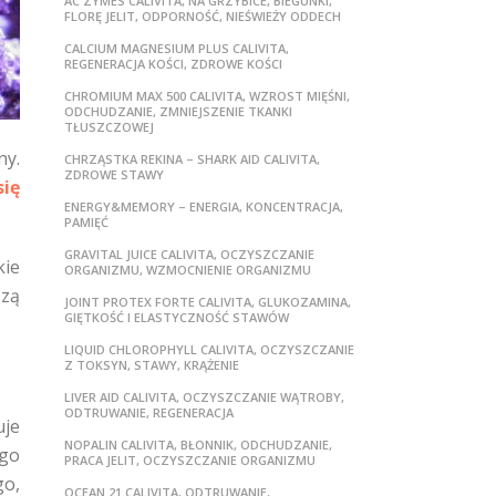
AC ZYMES CALIVITA, NA GRZYBICE, BIEGUNKI,
FLORĘ JELIT, ODPORNOŚĆ, NIEŚWIEŻY ODDECH
CALCIUM MAGNESIUM PLUS CALIVITA,
REGENERACJA KOŚCI, ZDROWE KOŚCI
CHROMIUM MAX 500 CALIVITA, WZROST MIĘŚNI,
ODCHUDZANIE, ZMNIEJSZENIE TKANKI
TŁUSZCZOWEJ
ny.
CHRZĄSTKA REKINA – SHARK AID CALIVITA,
ZDROWE STAWY
się
ENERGY&MEMORY – ENERGIA, KONCENTRACJA,
PAMIĘĆ
GRAVITAL JUICE CALIVITA, OCZYSZCZANIE
kie
ORGANIZMU, WZMOCNIENIE ORGANIZMU
szą
JOINT PROTEX FORTE CALIVITA, GLUKOZAMINA,
GIĘTKOŚĆ I ELASTYCZNOŚĆ STAWÓW
LIQUID CHLOROPHYLL CALIVITA, OCZYSZCZANIE
Z TOKSYN, STAWY, KRĄŻENIE
LIVER AID CALIVITA, OCZYSZCZANIE WĄTROBY,
ODTRUWANIE, REGENERACJA
uje
NOPALIN CALIVITA, BŁONNIK, ODCHUDZANIE,
ego
PRACA JELIT, OCZYSZCZANIE ORGANIZMU
go,
OCEAN 21 CALIVITA, ODTRUWANIE,