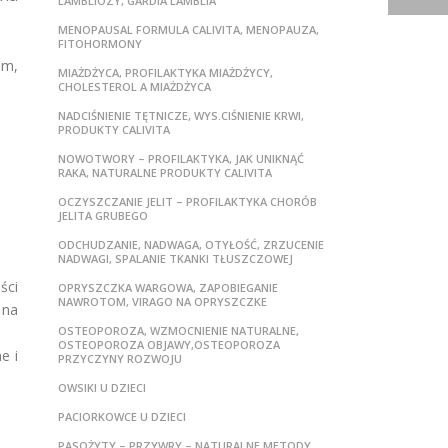
LAMBLIOZY, GARDIA LAMBLIA
MENOPAUSAL FORMULA CALIVITA, MENOPAUZA,
FITOHORMONY
um,
MIAŻDŻYCA, PROFILAKTYKA MIAŻDŻYCY,
CHOLESTEROL A MIAŻDŻYCA
NADCIŚNIENIE TĘTNICZE, WYS.CIŚNIENIE KRWI,
PRODUKTY CALIVITA
NOWOTWORY – PROFILAKTYKA, JAK UNIKNĄĆ
RAKA, NATURALNE PRODUKTY CALIVITA
OCZYSZCZANIE JELIT – PROFILAKTYKA CHORÓB
JELITA GRUBEGO
ODCHUDZANIE, NADWAGA, OTYŁOŚĆ, ZRZUCENIE
NADWAGI, SPALANIE TKANKI TŁUSZCZOWEJ
ści
OPRYSZCZKA WARGOWA, ZAPOBIEGANIE
NAWROTOM, VIRAGO NA OPRYSZCZKE
 na
OSTEOPOROZA, WZMOCNIENIE NATURALNE,
OSTEOPOROZA OBJAWY,OSTEOPOROZA
e i
PRZYCZYNY ROZWOJU
OWSIKI U DZIECI
PACIORKOWCE U DZIECI
PASOŻYTY – PRZYWRY – NATURALNE METODY