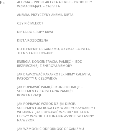
ALERGIA – PROFILAKTYKA ALERGII – PRODUKTY
0
WZMACNIAJĄCE – CALIVITA
ANEMIA, PRZYCZYNY ANEMII, DIETA
CZY PIĆ MLEKO?
DIETA DO GRUPY KRWI
DIETA ROZDZIELNA
DOTLENIENIE ORGANIZMU, OXYMAX CALIVITA,
TLEN STABILIZOWANY
ENERGIA, KONCENTRACJA, PAMIĘĆ – JEDŹ
BEZPIECZNIEJ Z ENERGY&MEMORY
JAK DAWKOWAĆ PARAPROTEX FIRMY CALIVITA,
PASOŻYTY U CZŁOWIEKA
JAK POPRAWIĆ PAMIĘĆ I KONCENTRACJE –
SUPLEMENTY CALIVITA NA PAMIĘĆ I
KONCENTRACJE
JAK POPRAWIĆ WZROK DZIĘKI DIECIE,
SUPLEMENTOM BOGATYM W ANTYOKSYDANTY I
WITAMINY. JAK POPRAWIĆ WZROK? DIETA NA
LEPSZY WZROK. LUTEINA NA WZROK. WITAMINY
NA WZROK.
JAK WZMOCNIĆ ODPORNOŚĆ ORGANIZMU