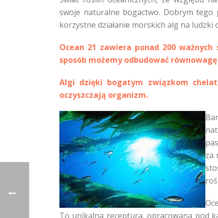
swoje naturalne bogactwo. Dobrym tego p
korzystne działanie morskich alg na ludzki
Ocean 21 zawiera ponad 200 ważnych s
sposób możemy odbudować równowagę e
Algi dzięki bogatym związkom chelat
oczyszczają organizm.
Bar
na
pas
za 
st
roś
Oce
To unikalna receptura, opracowana pod k