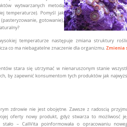
uktów wytwarzanych metodą
ej temperaturze). Pomyśl jak
(pasteryzowanie, gotowanie),
aturalny?
ysokiej temperaturze następuje zmiana struktury rośli
icza co ma niebagatelne znaczenie dla organizmu.
Zmienia 
mentów stara się utrzymać w nienaruszonym stanie wszyst
nnych, by zapewnić konsumentom tych produktów jak najwyż
ym zdrowie nie jest obojętne. Zawsze z radoscią przyjm
ojej oferty nowy produkt, gdyż stwarza to możliwosć j
e stało – CaliVita poinformowała o opracowaniu nowe