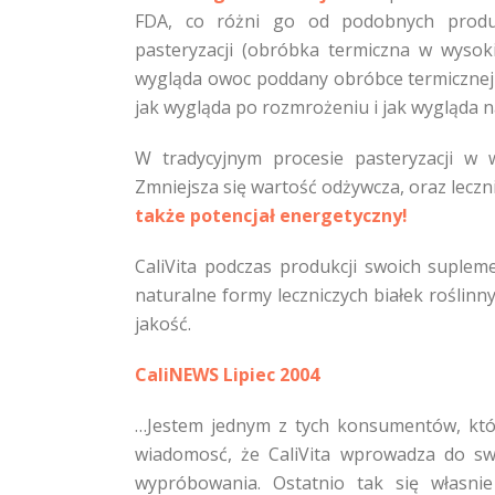
FDA, co różni go od podobnych prod
pasteryzacji (obróbka termiczna w wysoki
wygląda owoc poddany obróbce termicznej 
jak wygląda po rozmrożeniu i jak wygląda n
W tradycyjnym procesie pasteryzacji w w
Zmniejsza się wartość odżywcza, oraz leczn
także potencjał energetyczny!
CaliVita podczas produkcji swoich suple
naturalne formy leczniczych białek rośli
jakość.
CaliNEWS Lipiec 2004
…Jestem jednym z tych konsumentów, któr
wiadomosć, że CaliVita wprowadza do sw
wypróbowania. Ostatnio tak się własni