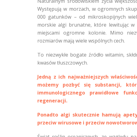
Naturalnym środowiskiem życia większości
Występują w morzach, w ogromnych skupis
000 gatunków – od mikroskopijnych wiel
morskie algi brunatne, które lewitując w
miejscami ogromne kolonie. Mimo niezw
rozmiarów mają wiele wspólnych cech.
To niezwykłe bogate źródło witamin, skł
kwasów tłuszczowych.
Jedną z ich najważniejszych właściwo
możemy pozbyć się substancji, któ
immunologicznego prawidłowe funk
regeneracji.
Ponadto algi skutecznie hamują apetyt
przeciw wirusowe i przeciw nowotworo
Świat roślin oceanicznych, ze względu n