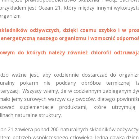
rzykładem jest Ocean 21, który między innymi wykorzyst
 organizm.
kładników odżywczych, dzięki czemu szybko i w pro
nergetyczną naszego organizmu i wzmocnić odpornoś
owym do których należy również chlorofil odtruwają
dzo ważne jest, aby codziennie dostarczać do organi
turalny pokarm nie poddany obróbce termicznej tz
teryzacji. Wszyscy wiemy, że w codziennym zabieganym ży
mało jemy surowych warzyw czy owoców, dlatego powinni
osować suplementacje produktami, które utrzymują
linach naturalne struktury.
an 21 zawiera ponad 200 naturalnych składników odżywczy
ątem potrzeb współczesnego człowieka. Jedna dawka dzie