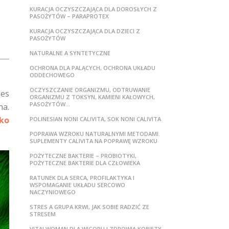
KURACJA OCZYSZCZAJĄCA DLA DOROSŁYCH Z
PASOŻYTÓW – PARAPROTEX
KURACJA OCZYSZCZAJĄCA DLA DZIECI Z
PASOŻYTÓW
NATURALNE A SYNTETYCZNE
OCHRONA DLA PALĄCYCH, OCHRONA UKŁADU
ODDECHOWEGO
OCZYSZCZANIE ORGANIZMU, ODTRUWANIE
des
ORGANIZMU Z TOKSYN, KAMIENI KAŁOWYCH,
PASOŻYTÓW…
na.
lko
POLINESIAN NONI CALIVITA, SOK NONI CALIVITA
POPRAWA WZROKU NATURALNYMI METODAMI.
SUPLEMENTY CALIVITA NA POPRAWĘ WZROKU
POŻYTECZNE BAKTERIE – PROBIOTYKI,
POŻYTECZNE BAKTERIE DLA CZŁOWIEKA
RATUNEK DLA SERCA, PROFILAKTYKA I
WSPOMAGANIE UKŁADU SERCOWO
NACZYNIOWEGO
STRES A GRUPA KRWI, JAK SOBIE RADZIĆ ZE
STRESEM
VITALWOMAN DLA WIGORU I ZDROWIA KOBIETY