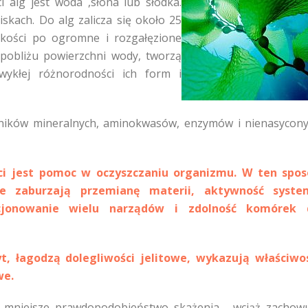
 alg jest woda ,słona lub słodka.
kach. Do alg zalicza się około 25
kości po ogromne i rozgałęzione
 pobliżu powierzchni wody, tworzą
ykłej różnorodności ich form i
dników mineralnych, aminokwasów, enzymów i nienasycon
ści jest pomoc w oczyszczaniu organizmu. W ten spo
re zaburzają przemianę materii, aktywność syste
cjonowanie wielu narządów i zdolność komórek 
, łagodzą dolegliwości jelitowe, wykazują właściwo
we.
a mniejsze prawdopodobieństwo skażenia , wciąż zachow