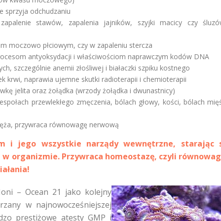
ie sprzyja odchudzaniu
zapalenie stawów, zapalenia jajników, szyjki macicy czy śluzó
dem moczowo płciowym, czy w zapaleniu stercza
 procesom antyoksydacji i właściwościom naprawczym kodów DNA
, szczególnie anemii złośliwej i białaczki szpiku kostnego
k krwi, naprawia ujemne skutki radioterapii i chemioterapii
ówkę jelita oraz żołądka (wrzody żołądka i dwunastnicy)
społach przewlekłego zmęczenia, bólach głowy, kości, bólach mięś
pręża, przywraca równowagę nerwową
m i jego wszystkie narządy wewnętrzne, starając s
 w organizmie. Przywraca homeostazę, czyli równowag
ałania!
Noni – Ocean 21 jako kolejny
arzany w najnowocześniejszej
dzo prestiżowe atesty GMP i