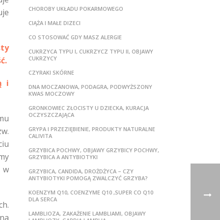
CHOROBY UKŁADU POKARMOWEGO
uje
CIĄŻA I MAŁE DIZECI
CO STOSOWAĆ GDY MASZ ALERGIE
sty
CUKRZYCA TYPU I, CUKRZYCZ TYPU II, OBJAWY
CUKRZYCY
ć.
CZYRAKI SKÓRNE
 i
DNA MOCZANOWA, PODAGRA, PODWYŻSZONY
KWAS MOCZOWY
GRONKOWIEC ZŁOCISTY U DZIECKA, KURACJA
OCZYSZCZAJĄCA
zmu
GRYPA I PRZEZIĘBIENIE, PRODUKTY NATURALNE
w.
CALIVITA
ciu
GRZYBICA POCHWY, OBJAWY GRZYBICY POCHWY,
śmy
GRZYBICA A ANTYBIOTYKI
 w
GRZYBICA, CANDIDA, DROŻDŻYCA – CZY
ANTYBIOTYKI POMOGĄ ZWALCZYĆ GRZYBA?
KOENZYM Q10, COENZYME Q10 ,SUPER CO Q10
DLA SERCA
ch.
LAMBLIOZA, ZAKAŻENIE LAMBLIAMI, OBJAWY
nna