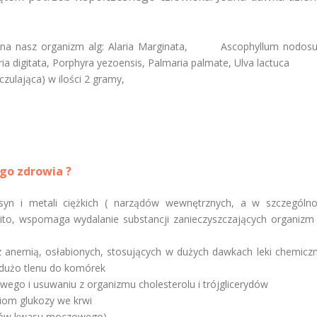
czo na nasz organizm alg: Alaria Marginata, Ascophyllum nodos
ia digitata, Porphyra yezoensis, Palmaria palmate, Ulva lactuca
czulająca) w ilości 2 gramy,
ego zdrowia ?
yn i metali ciężkich ( narządów wewnętrznych, a w szczególno
lito, wspomaga wydalanie substancji zanieczyszczających organizm
 anemią, osłabionych, stosujących w dużych dawkach leki chemiczn
 dużo tlenu do komórek
wego i usuwaniu z organizmu cholesterolu i trójglicerydów
oziom glukozy we krwi
ałków kwasu moczowego)