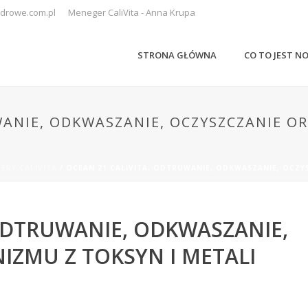
drowe.com.pl
Meneger CaliVita - Anna Krupa
STRONA GŁÓWNA
CO TO JEST N
WANIE, ODKWASZANIE, OCZYSZCZANIE O
ERY CALIVITA
/ OCEAN 21 CALIVITA, ODTRUWANIE, ODKWASZANIE, OCZYS
 ODTRUWANIE, ODKWASZANIE,
IZMU Z TOKSYN I METALI