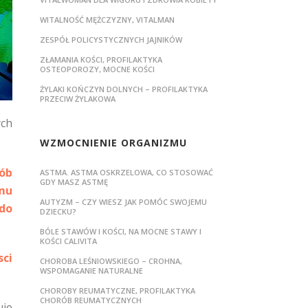
WITALNOŚĆ MĘŻCZYZNY, VITALMAN
ZESPÓŁ POLICYSTYCZNYCH JAJNIKÓW
ZŁAMANIA KOŚCI, PROFILAKTYKA
OSTEOPOROZY, MOCNE KOŚCI
ŻYLAKI KOŃCZYN DOLNYCH – PROFILAKTYKA
PRZECIW ŻYLAKOWA
ych
WZMOCNIENIE ORGANIZMU
sób
ASTMA. ASTMA OSKRZELOWA, CO STOSOWAĆ
GDY MASZ ASTMĘ
mu
AUTYZM – CZY WIESZ JAK POMÓC SWOJEMU
do
DZIECKU?
BÓLE STAWÓW I KOŚCI, NA MOCNE STAWY I
KOŚCI CALIVITA
sci
CHOROBA LEŚNIOWSKIEGO – CROHNA,
WSPOMAGANIE NATURALNE
CHOROBY REUMATYCZNE, PROFILAKTYKA
CHORÓB REUMATYCZNYCH
uje