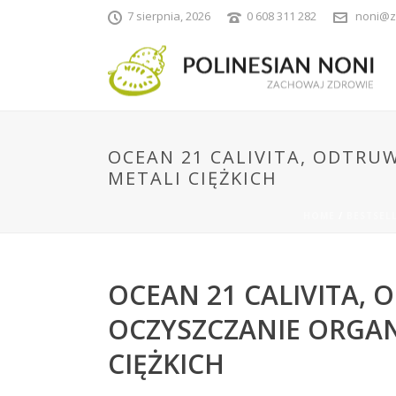
7 sierpnia, 2026
0 608 311 282
noni@z
OCEAN 21 CALIVITA, ODTRU
METALI CIĘŻKICH
HOME
/
BESTSELL
OCEAN 21 CALIVITA,
OCZYSZCZANIE ORGAN
CIĘŻKICH