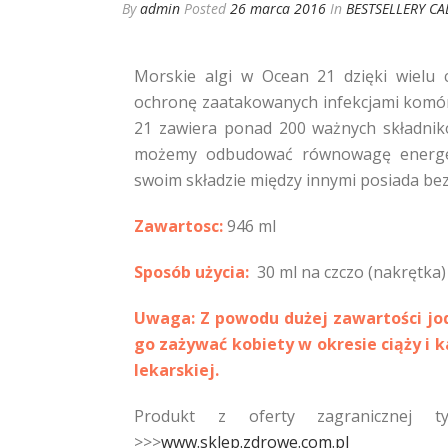
By
admin
Posted
26 marca 2016
In
BESTSELLERY CA
Morskie algi w Ocean 21 dzięki wielu
ochronę zaatakowanych infekcjami komór
21 zawiera ponad 200 ważnych składnik
możemy odbudować równowagę energet
swoim składzie między innymi posiada bez
Zawartosc:
946 ml
Sposób użycia:
30 ml na czczo (nakrętka) 
Uwaga: Z powodu dużej zawartości jod
go zażywać kobiety w okresie ciąży i 
lekarskiej.
Produkt z oferty zagranicznej t
>>>
www.sklep.zdrowe.com.pl