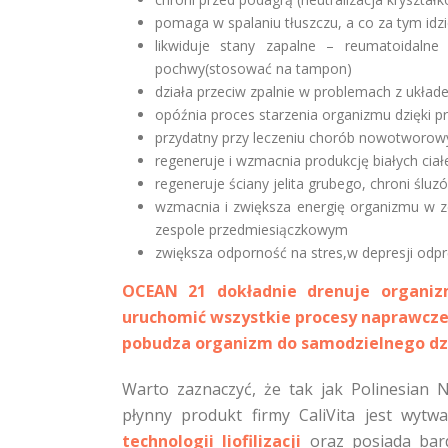
pomaga w spalaniu tłuszczu, a co za tym idz
likwiduje stany zapalne – reumatoidalne 
pochwy(stosować na tampon)
działa przeciw zpalnie w problemach z ukła
opóźnia proces starzenia organizmu dzięki
przydatny przy leczeniu chorób nowotworowych
regeneruje i wzmacnia produkcję białych ciałe
regeneruje ściany jelita grubego, chroni śluz
wzmacnia i zwiększa energię organizmu w ze
zespole przedmiesiączkowym
zwiększa odporność na stres,w depresji od
OCEAN 21 dokładnie drenuje organiz
uruchomić wszystkie procesy naprawcze
pobudza organizm do samodzielnego dzi
Warto zaznaczyć, że tak jak Polinesian 
płynny produkt firmy CaliVita jest wytw
technologii liofilizacji
oraz posiada bar