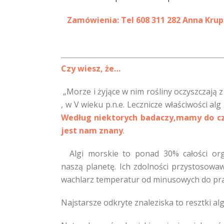
Zamówienia: Tel 608 311 282 Anna Kru
Czy wiesz, że…
„Morze i żyjące w nim rośliny oczyszczają 
, w V wieku p.n.e. Lecznicze właściwości a
Według niektorych badaczy,mamy do czy
jest nam znany
.
Algi morskie to ponad 30% całości or
naszą planetę. Ich zdolności przystosowa
wachlarz temperatur od minusowych do praw
Najstarsze odkryte znaleziska to resztki alg