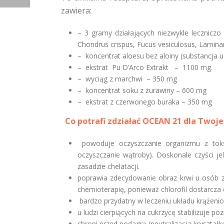
zawiera:
– 3 gramy działających niezwykle leczni
Chondrus crispus, Fucus vesiculosus, Laminar
– koncentrat aloesu bez aloiny (substancja u
– ekstrat Pu D’Arco Extrakt – 1100 mg.
– wyciąg z marchwi – 350 mg
– koncentrat soku z żurawiny – 600 mg
– ekstrat z czerwonego buraka – 350 mg
Co potrafi zdziałać OCEAN 21 dla Twoj
powoduje oczyszczanie organizmu z toks
oczyszczanie wątroby). Doskonale czyści je
zasadzie chelatacji.
poprawia zdecydowanie obraz krwi u osób z
chemioterapię, ponieważ chlorofil dostarcza
bardzo przydatny w leczeniu układu krążenio
u ludzi cierpiących na cukrzycę stabilizuje p
chroni przed podagrą (neutralizacja kryszt