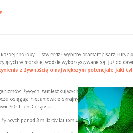
pa
z każdej choroby” – stwierdził wybitny dramatopisarz Eurypi
lg żyjących w morskiej wodzie wykorzystywane są już od daw
nienia z żywnością o największym potencjale jaki ty
ganizmów żywych zamieszkujących
wcze osiągają niesamowicie skrajny
ie 90 stopni Celsjusza.
 żyjących ponad 3 miliardy lat temu.