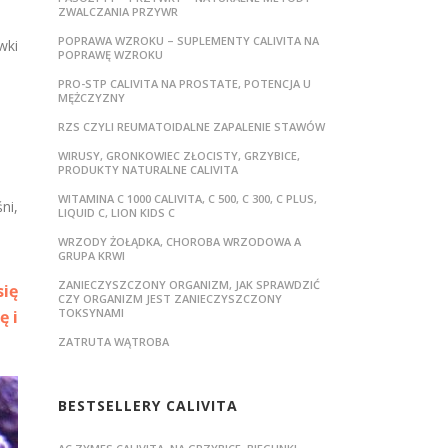
ZWALCZANIA PRZYWR
POPRAWA WZROKU – SUPLEMENTY CALIVITA NA
wki
POPRAWĘ WZROKU
PRO-STP CALIVITA NA PROSTATE, POTENCJA U
MĘŻCZYZNY
RZS CZYLI REUMATOIDALNE ZAPALENIE STAWÓW
WIRUSY, GRONKOWIEC ZŁOCISTY, GRZYBICE,
PRODUKTY NATURALNE CALIVITA
WITAMINA C 1000 CALIVITA, C 500, C 300, C PLUS,
ni,
LIQUID C, LION KIDS C
WRZODY ŻOŁĄDKA, CHOROBA WRZODOWA A
GRUPA KRWI
ZANIECZYSZCZONY ORGANIZM, JAK SPRAWDZIĆ
ię
CZY ORGANIZM JEST ZANIECZYSZCZONY
TOKSYNAMI
ę i
ZATRUTA WĄTROBA
BESTSELLERY CALIVITA