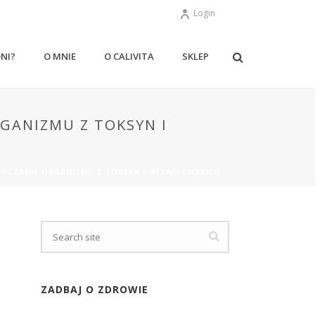
Login
ONI?
O MNIE
O CALIVITA
SKLEP
RGANIZMU Z TOKSYN I
ZCZANIE ORGANIZMU Z TOKSYN I METALI CIĘŻKICH
ZADBAJ O ZDROWIE