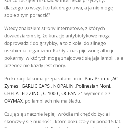
końcu zacząłem szukać w Internecie przyczyny,
dlaczego to wszystko tak długo trwa, a ja nie mogę
sobie z tym poradzić?
Wtedy znalazłem strony internetowe, z których
dowiedziałem się, że kuracje antybiotykowe mogą
doprowadzić do grzybicy, a to z kolei do silnego
osłabienia organizmu. Każdy z nas pije wodę albo je
pokarmy, w których mogą znajdować się jaja lamblii, ale
przecież nie każdy jest chory.
Po kuracji kilkoma preparatami, m.in.
ParaProtex
,
AC
Zymes
,
GARLIC CAPS
,
NOPALIN
,
Polinesian Noni
,
CHELATED ZINC
,
C-1000
,
OCEAN 21
wymiennie z
OXYMAX,
po lambliach nie ma śladu.
Czuję się znacznie lepiej, wróciła mi chęć do życia i
skończyły się nudności, które dokuczały mi ponad 5 lat.