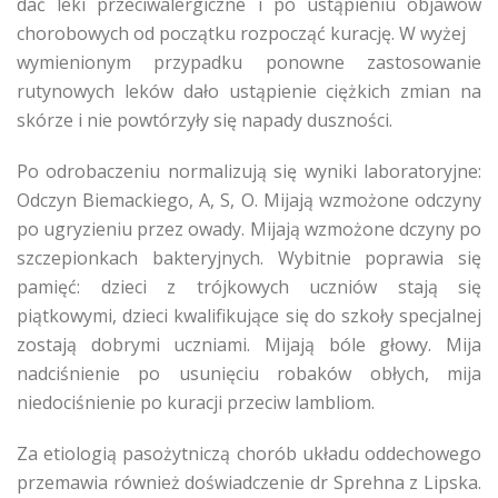
dać leki przeciwalergiczne i po ustąpieniu objawów
chorobowych od początku rozpocząć kurację. W wyżej
wymienionym przypadku ponowne zastosowanie
rutynowych leków dało ustąpienie ciężkich zmian na
skórze i nie powtórzyły się napady duszności.
Po odrobaczeniu normalizują się wyniki laboratoryjne:
Odczyn Biemackiego, A, S, O. Mijają wzmożone odczyny
po ugryzieniu przez owady. Mijają wzmożone dczyny po
szczepionkach bakteryjnych. Wybitnie poprawia się
pamięć: dzieci z trójkowych uczniów stają się
piątkowymi, dzieci kwalifikujące się do szkoły specjalnej
zostają dobrymi uczniami. Mijają bóle głowy. Mija
nadciśnienie po usunięciu robaków obłych, mija
niedociśnienie po kuracji przeciw lambliom.
Za etiologią pasożytniczą chorób układu oddechowego
przemawia również doświadczenie dr Sprehna z Lipska.