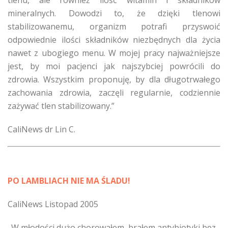
tlenu, ale również ilość witamin i składników
mineralnych. Dowodzi to, że dzięki tlenowi
stabilizowanemu, organizm potrafi przyswoić
odpowiednie ilości składników niezbędnych dla życia
nawet z ubogiego menu. W mojej pracy najważniejsze
jest, by moi pacjenci jak najszybciej powrócili do
zdrowia. Wszystkim proponuję, by dla długotrwałego
zachowania zdrowia, zaczęli regularnie, codziennie
zażywać tlen stabilizowany.”
CaliNews dr Lin C.
PO LAMBLIACH NIE MA ŚLADU!
CaliNews Listopad 2005
„W młodości dużo chorowałem, brałem antybiotyki bez