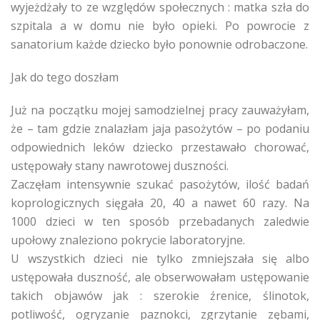
wyjeżdżały to ze względów społecznych : matka szła do
szpitala a w domu nie było opieki. Po powrocie z
sanatorium każde dziecko było ponownie odrobaczone.
Jak do tego doszłam
Już na początku mojej samodzielnej pracy zauważyłam,
że – tam gdzie znalazłam jaja pasożytów – po podaniu
odpowiednich leków dziecko przestawało chorować,
ustępowały stany nawrotowej duszności.
Zaczęłam intensywnie szukać pasożytów, ilość badań
koprologicznych sięgała 20, 40 a nawet 60 razy. Na
1000 dzieci w ten sposób przebadanych zaledwie
upołowy znaleziono pokrycie laboratoryjne.
U wszystkich dzieci nie tylko zmniejszała się albo
ustępowała duszność, ale obserwowałam ustępowanie
takich objawów jak : szerokie źrenice, ślinotok,
potliwość, ogryzanie paznokci, zgrzytanie zębami,