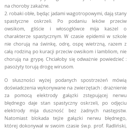
na choroby zakaźne.
2. robaki obłe, będąc jadami wagotropowymi, dają stany
spastyczne oskrzeli. Po podaniu leków przeciw
owsikom, gliście i włosogłówce mija kaszel o
charakterze spastycznym. W czasie epidemii w szkole
nie chorują na świnkę, odrę, ospę wietrzną, razem z
całą rodziną po kuracji przeciw owsikom i lambliom, nie
chorują na grypę. Chciałoby się odważnie powiedzieć :
pasożyty torują drogę wirusom.
O słuszności wyżej podanych spostrzeżeń mówią
doświadczenia wykonywane na zwierzętach : drażnienie
za pomocą elektrody gałązki zstępującej nerwu
błędnego daje stan spastyczny oskrzeli, po odjęciu
elektrody mija duszność bez żadnych następstw.
Natomiast blokada tejże gałązki nerwu błędnego,
której dokonywał w swoim czasie św.p. prof. Radliński,