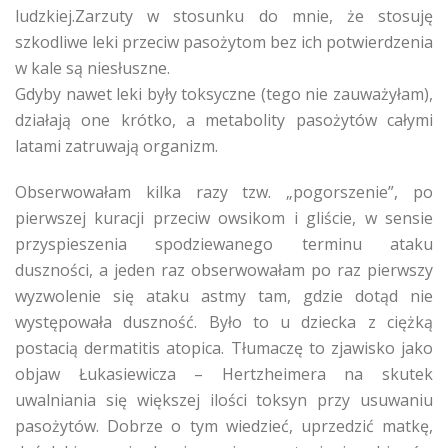
ludzkiej.Zarzuty w stosunku do mnie, że stosuję
szkodliwe leki przeciw pasożytom bez ich potwierdzenia
w kale są niesłuszne.
Gdyby nawet leki były toksyczne (tego nie zauważyłam),
działają one krótko, a metabolity pasożytów całymi
latami zatruwają organizm.
Obserwowałam kilka razy tzw. „pogorszenie”, po
pierwszej kuracji przeciw owsikom i gliście, w sensie
przyspieszenia spodziewanego terminu ataku
duszności, a jeden raz obserwowałam po raz pierwszy
wyzwolenie się ataku astmy tam, gdzie dotąd nie
występowała duszność. Było to u dziecka z ciężką
postacią dermatitis atopica. Tłumaczę to zjawisko jako
objaw Łukasiewicza – Hertzheimera na skutek
uwalniania się większej ilości toksyn przy usuwaniu
pasożytów. Dobrze o tym wiedzieć, uprzedzić matkę,