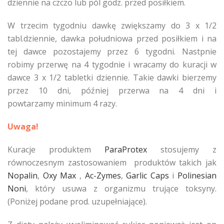
dziennie na czczo lub pól godz. przed posiłkiem.
W trzecim tygodniu dawkę zwiększamy do 3 x 1/2
tabl.dziennie, dawka południowa przed posiłkiem i na
tej dawce pozostajemy przez 6 tygodni. Nastpnie
robimy przerwę na 4 tygodnie i wracamy do kuracji w
dawce 3 x 1/2 tabletki dziennie. Takie dawki bierzemy
przez 10 dni, później przerwa na 4 dni i
powtarzamy minimum 4 razy.
Uwaga!
Kuracje produktem
ParaProtex
stosujemy z
równoczesnym zastosowaniem produktów takich jak
Nopalin
,
Oxy Max
,
Ac-Zymes
,
Garlic Caps
i
Polinesian
Noni
, który usuwa z organizmu trujące toksyny.
(Poniżej podane prod. uzupełniające).