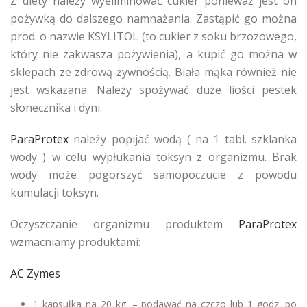
Z diety należy wyeliminować cukier ponieważ jest on
pożywką do dalszego namnażania. Zastąpić go można
prod. o nazwie KSYLITOL (to cukier z soku brzozowego,
który nie zakwasza pożywienia), a kupić go można w
sklepach ze zdrową żywnością. Biała mąka również nie
jest wskazana. Należy spożywać duże liości pestek
słonecznika i dyni.
ParaProtex
należy popijać wodą ( na 1 tabl. szklanka
wody ) w celu wypłukania toksyn z organizmu. Brak
wody może pogorszyć samopoczucie z powodu
kumulacji toksyn.
Oczyszczanie organizmu produktem
ParaProtex
wzmacniamy produktami:
AC Zymes
1 kapsułka na 20 kg. – podawać na czczo lub 1 godz. po