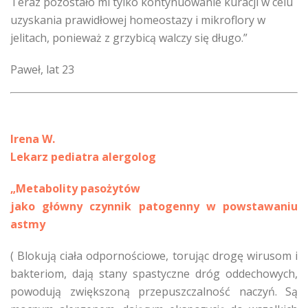
Teraz pozostało mi tylko kontynuowanie kuracji w celu
uzyskania prawidłowej homeostazy i mikroflory w
jelitach, ponieważ z grzybicą walczy się długo.”
Paweł, lat 23
Irena W.
Lekarz pediatra alergolog
„Metabolity pasożytów
jako główny czynnik patogenny w powstawaniu
astmy
( Blokują ciała odpornościowe, torując drogę wirusom i
bakteriom, dają stany spastyczne dróg oddechowych,
powodują zwiększoną przepuszczalność naczyń. Są