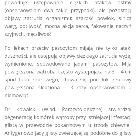
powoduje ustępowanie ciężkich ataków astmy
(obserwowałam dwa takie przypadki), ale pozostają
objawy zatrucia organizmu: szarość powłok, sinica
warg, potliwość, mocna akcja serca, falowanie naczyń
szyjnych, męczliwość.
Po lekach przeciw pasożytom mijają nie tylko ataki
duszności, ale ustępują objawy ciężkiego zatrucia wyżej
wymienione, spowodowane jadami pasożytów. Mija
powiększona wątroba, często występująca na 3 – 4 cm
spod łuku żebrowego, chowa się pod łuk żebrowy
powiększona śledziona – 3 razy obserwowałam u
niemowląt.
Dr Kowalski (Wiad. Parazytologiczne) stwierdzał
degenerację komórek wątroby przy istniejącej infestacji
glistą w przewodzie pokarmowym u trzody chlewnej.
Antygenowo jady glisty zwierzęcej są podobne do glisty