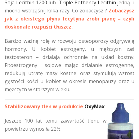
Soja Lecithin 1200
lub
Triple Pothency Lecithin
jedną i
mocno wstrząśnij kilka razy. Co zobaczysz ?
Zobaczysz
jak z oleistego płynu lecytyna zrobi pianę – czyli
doskonale rozpuści tłuszcz.
Bardzo ważną rolę w rozwoju osteoporozy odgrywają
hormony. U kobiet estrogeny, u mężczyzn zaś
testosteron – działają ochronnie na układ kostny.
Fitoestrogeny sojowe mając działanie estrogenne,
redukują utratę masy kostnej oraz stymulują wzrost
gęstości kości u kobiet w okresie menopauzy oraz u
mężczyzn w starszym wieku.
Stabilizowany tlen w produkcie
OxyMax
Jeszcze 100 lat temu zawartość tlenu w
powietrzu wynosiła 22%.