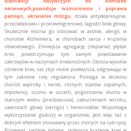
substancji odżywczych do komórek
nerwowych,powoduje wzmocnienie i poprawa
pamięci, ukrwienie mózgu
, działa antydepresyjnie,
przeciwlękowo i przeciwmigrenowo, łagodzi bóle głowy.
Skutecznie można go stosować w astmie, alergii, w
chorobie Alzheimera, w chorobach serca i krążenia
obwodowego. Zmniejsza agregację (zlepianie) płytek
krwi, powstrzymując tym samym powstawanie
zakrzepów w naczyniach krwionośnych. Obniża wysokie
ciśnienie krwi, zaś zbyt niskie podwyższa, odgrywając w
tym zakresie rolę regulatora. Pomaga w leczeniu
chorób wątroby i nerek, różnych stanów zapalnych,
impotencji, szumu w uszach, pogorszenia słuchu w
starszym wieku (presbiacusia), zaburzeniach wzroku,
zawrotach głowy (vertigo) i hemoroidów. Wspomaga
wykorzystanie glukozy w organizmie, jest więc też z
dobrym efektem stosowany przez chorych na cukrzycę.
Ponieważ, ogólnie mówiąc, polepsza krążenie krwi w