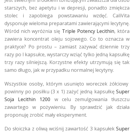
Jest świetnym środkiem tonizującym zwłaszcza dla osób
starszych, bez apetytu i w depresji, ponadto zmiękcza
stolec i zapobiega powstawaniu wzdęć. CaliVita
dysponuje wieloma preparatami zawierającymi lecytynę.
Wśród nich wyróżnia się
Triple Potency Lecithin
, która
zawiera koncentrat oleju sojowego. Co to oznacza w
praktyce? Po prostu – zamiast zażywać dziennie trzy
razy po l kapsułce, wystarczy wziąć tylko jedną kapsułkę
trzy razy silniejszą. Korzystne efekty utrzymują się tak
samo długo, jak w przypadku normalnej lecytyny.
Wszystkie osoby, którym usunięto woreczek żółciowy
powinny po posiłku (3 x 1) zażyć jedną kapsułkę
Super
Soja Lecithin 1200
w celu zemulgowania tłuszczu
zawartego w pożywieniu. By sprawdzić jak działa
proponuję zrobić mały eksperyment.
Do słoiczka z oliwą wciśnij zawartość 3 kapsułek
Super