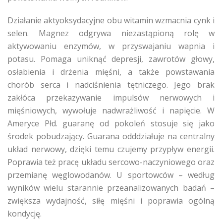
Działanie aktyoksydacyjne obu witamin wzmacnia cynk i
selen. Magnez odgrywa niezastąpioną rolę w
aktywowaniu enzymów, w przyswajaniu wapnia i
potasu. Pomaga uniknąć depresji, zawrotów głowy,
osłabienia i drżenia mięśni, a także powstawania
chorób serca i nadciśnienia tętniczego. Jego brak
zakłóca przekazywanie impulsów nerwowych i
mięśniowych, wywołuje nadwrażliwość i napięcie. W
Ameryce Płd. guaranę od pokoleń stosuje się jako
środek pobudzający. Guarana odddziałuje na centralny
układ nerwowy, dzięki temu czujemy przypływ energii.
Poprawia też pracę układu sercowo-naczyniowego oraz
przemianę węglowodanów. U sportowców – według
wyników wielu starannie przeanalizowanych badań –
zwiększa wydajność, siłę mięśni i poprawia ogólną
kondycję.