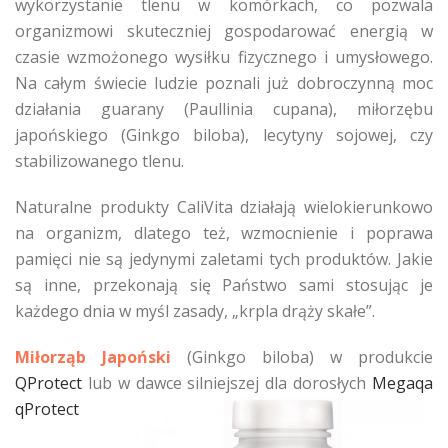
wykorzystanie tlenu w komórkach, co pozwala
organizmowi skuteczniej gospodarować energią w
czasie wzmożonego wysiłku fizycznego i umysłowego.
Na całym świecie ludzie poznali już dobroczynną moc
działania guarany (Paullinia cupana), miłorzębu
japońskiego (Ginkgo biloba), lecytyny sojowej, czy
stabilizowanego tlenu.
Naturalne produkty CaliVita działają wielokierunkowo
na organizm, dlatego też, wzmocnienie i poprawa
pamięci nie są jedynymi zaletami tych produktów. Jakie
są inne, przekonają się Państwo sami stosując je
każdego dnia w myśl zasady, „krpla drąży skałe”.
Miłorząb Japoński
(Ginkgo biloba) w produkcie
QProtect
lub w dawce silniejszej dla dorosłych
Megaqa
qProtect