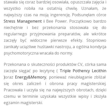
stawała się coraz bardziej osowiała, opuszczała zajęcia i
wszystko robiła na ostatnią chwilę. Uznałam, że
najwyższy czas na moją ingerencję. Podsunęłam córce
Stress Management i
Bee Power. Początkowo bardzo
niechętnie i bez przekonania stosowała się do
regularnego przyjmowania preparatów, ale wkrótce
zaczęły być widoczne pierwsze efekty. Stopniowo
zanikały uciążliwe huśtawki nastroju, a ogólna kondycja
psychomotoryczna wracała do normy.
Przekonana o skuteczności produktów CV, córka sama
zaczęła sięgać po lecytynę (
Triple Pothency Lecithin
)
oraz
Energy&Memory
, ponieważ nieubłaganie zbliżał
się okres zaliczeń i obrona pracy magisterskiej.
Pracowała i uczyła się na najwyższych obrotach, dzięki
czemu w terminie uzyskała wszystkie wpisy i złożyła
egzamin magisterski.