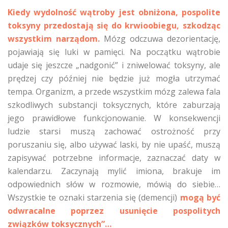
Kiedy wydolność wątroby jest obniżona, pospolite
toksyny przedostają się do krwioobiegu, szkodząc
wszystkim narządom.
Mózg odczuwa dezorientację,
pojawiają się luki w pamięci. Na początku wątrobie
udaje się jeszcze „nadgonić” i zniwelować toksyny, ale
prędzej czy później nie będzie już mogła utrzymać
tempa. Organizm, a przede wszystkim mózg zalewa fala
szkodliwych substancji toksycznych, które zaburzają
jego prawidłowe funkcjonowanie. W konsekwencji
ludzie starsi muszą zachować ostrożność przy
poruszaniu się, albo używać laski, by nie upaść, muszą
zapisywać potrzebne informacje, zaznaczać daty w
kalendarzu. Zaczynają mylić imiona, brakuje im
odpowiednich słów w rozmowie, mówią do siebie…
Wszystkie te oznaki starzenia się (demencji)
mogą być
odwracalne poprzez usunięcie pospolitych
związków toksycznych”…