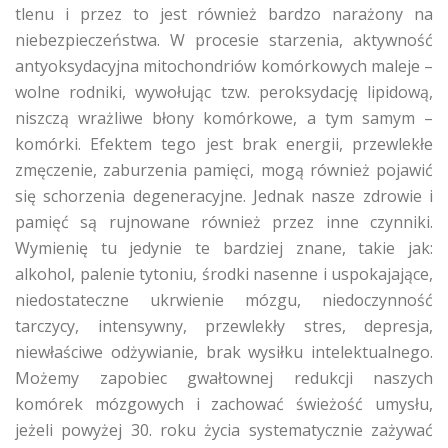
tlenu i przez to jest również bardzo narażony na
niebezpieczeństwa. W procesie starzenia, aktywność
antyoksydacyjna mitochondriów komórkowych maleje –
wolne rodniki, wywołując tzw. peroksydację lipidową,
niszczą wrażliwe błony komórkowe, a tym samym –
komórki. Efektem tego jest brak energii, przewlekłe
zmęczenie, zaburzenia pamięci, mogą również pojawić
się schorzenia degeneracyjne. Jednak nasze zdrowie i
pamięć są rujnowane również przez inne czynniki.
Wymienię tu jedynie te bardziej znane, takie jak:
alkohol, palenie tytoniu, środki nasenne i uspokajające,
niedostateczne ukrwienie mózgu, niedoczynność
tarczycy, intensywny, przewlekły stres, depresja,
niewłaściwe odżywianie, brak wysiłku intelektualnego.
Możemy zapobiec gwałtownej redukcji naszych
komórek mózgowych i zachować świeżość umysłu,
jeżeli powyżej 30. roku życia systematycznie zażywać