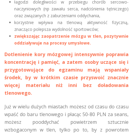
łagodzi dolegliwości w przebiegu chorób sercowo-
naczyniowych (np zawału serca, nadciśnienia tętniczego)
oraz związanych z zaburzeniami oddychania,
korzystnie wpływa na tlenową aktywność fizyczną,
znacząco polepsza wydolność sportowców;
zwiększając zaopatrzenie mózgu w tlen, pozytywnie
oddziaływuje na procesy umysłowe.
Dotlenienie kory mózgowej intensywnie poprawia
koncentrację i pamięć, a zatem osoby uczące się i
przygotowujące do egzaminu mają wspaniały
środek, by w krótkim czasie przyswoić znacznie
więcej materiału niż inni bez doładowania
tlenowego.
Już w wielu dużych miastach możesz od czasu do czasu
wpaść do baru tlenowego i płacąc 50-80 PLN za seans,
możesz pooddychać powietrzem sztucznie
wzbogaconym w tlen, tylko po to, by z powrotem