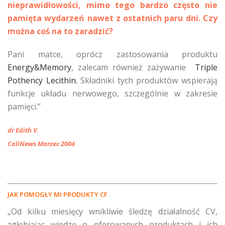
nieprawidłowości, mimo tego bardzo często nie
pamięta wydarzeń nawet z ostatnich paru dni. Czy
można coś na to zaradzić?
Pani matce, oprócz zastosowania produktu
Energy&Memory
, zalecam również zażywanie
Triple
Pothency Lecithin.
Składniki tych produktów wspierają
funkcje układu nerwowego, szczególnie w zakresie
pamięci.”
dr Edith V.
CaliNews Marzec 2004
JAK POMOGŁY MI PRODUKTY CF
„Od kilku miesięcy wnikliwie śledzę działalność CV,
zgłębiając wiedzę o oferowanych produktach i ich