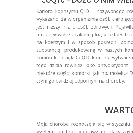
Kariera koenzymu Q10 – nazywanego rów
wykazano, że w organizmie osób cierpiąc
jest niższy, niż u osób zdrowych. Pojaw
terapii, w walce z rakiem płuc, prostaty, t
na koenzym i w sposób pośredni pomogł
substancją, produkowaną w naszych komó
komórek – dzięki CoQ10 komórki wytwarzaj
tego działa również jako antyoksydant 
niektóre części komórki, jak np. moleku
czyni go bardziej odpornym na choroby.
WARTO
Moja choroba rozpoczęła się w styczniu 
względu na brak poprawy po klasycznym