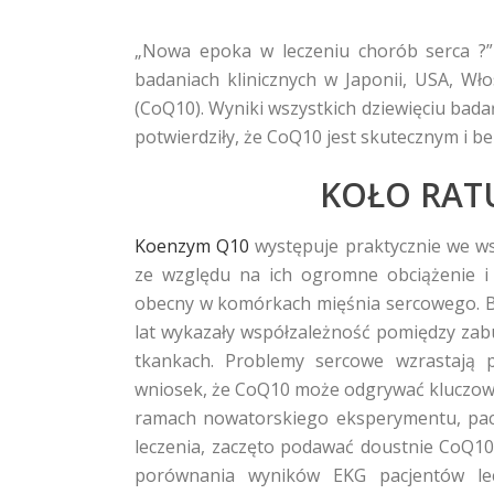
„Nowa epoka w leczeniu chorób serca ?” –
badaniach klinicznych w Japonii, USA, W
(CoQ10). Wyniki wszystkich dziewięciu bada
potwierdziły, że CoQ10 jest skutecznym i b
KOŁO RAT
Koenzym Q10
występuje praktycznie we ws
ze względu na ich ogromne obciążenie i
obecny w komórkach mięśnia sercowego. B
lat wykazały współzależność pomiędzy zab
tkankach. Problemy sercowe wzrastają 
wniosek, że CoQ10 może odgrywać kluczową 
ramach nowatorskiego eksperymentu, pacj
leczenia, zaczęto podawać doustnie CoQ1
porównania wyników EKG pacjentów lec