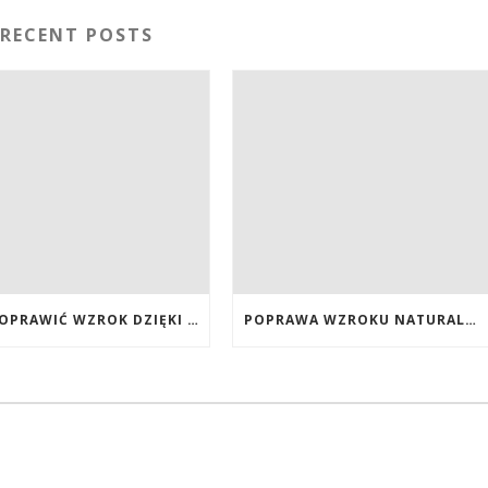
RECENT POSTS
JAK POPRAWIĆ WZROK DZIĘKI DIECIE, SUPLEMENTOM BOGATYM W ANTYOKSYDANTY I WITAMINY. JAK POPRAWIĆ WZROK? DIETA NA LEPSZY WZROK. LUTEINA NA WZROK. WITAMINY NA WZROK.
POPRAWA WZROKU NATURALNYMI METODAMI. SUPLEMENTY CALIVITA NA POPRAWĘ WZROKU