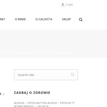
Login
ONI?
O MNIE
O CALIVITA
SKLEP
YM Q10, COENZYME Q10 ,SUPER CO Q10 DLA SERCA
ZADBAJ O ZDROWIE
0
ALERGIA – PROFILAKTYKA ALERGII – PRODUKTY
WZMACNIAJĄCE – CALIVITA