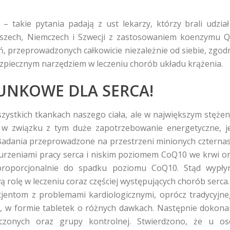
 takie pytania padają z ust lekarzy, którzy brali udzia
łoszech, Niemczech i Szwecji z zastosowaniem koenzymu 
ń, przeprowadzonych całkowicie niezależnie od siebie, zgod
ezpiecznym narzędziem w leczeniu chorób układu krążenia.
UNKOWE DLA SERCA!
zystkich tkankach naszego ciała, ale w największym stężen
 w związku z tym duże zapotrzebowanie energetyczne, j
adania przeprowadzone na przestrzeni minionych czterna
urzeniami pracy serca i niskim poziomem CoQ10 we krwi o
proporcjonalnie do spadku poziomu CoQ10. Stąd wypły
rolę w leczeniu coraz częściej występujących chorób serca
entom z problemami kardiologicznymi, oprócz tradycyjn
0, w formie tabletek o różnych dawkach. Następnie dokon
zonych oraz grupy kontrolnej. Stwierdzono, że u o