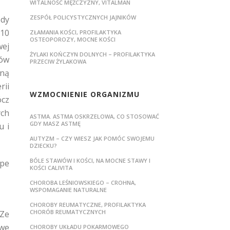
WITALNOŚĆ MĘŻCZYZNY, VITALMAN
ZESPÓŁ POLICYSTYCZNYCH JAJNIKÓW
edy
Q10
ZŁAMANIA KOŚCI, PROFILAKTYKA
OSTEOPOROZY, MOCNE KOŚCI
wej
ŻYLAKI KOŃCZYN DOLNYCH – PROFILAKTYKA
ców
PRZECIW ŻYLAKOWA
lną
rii
WZMOCNIENIE ORGANIZMU
ócz
ych
ASTMA. ASTMA OSKRZELOWA, CO STOSOWAĆ
GDY MASZ ASTMĘ
u i
AUTYZM – CZY WIESZ JAK POMÓC SWOJEMU
DZIECKU?
BÓLE STAWÓW I KOŚCI, NA MOCNE STAWY I
ope
KOŚCI CALIVITA
CHOROBA LEŚNIOWSKIEGO – CROHNA,
WSPOMAGANIE NATURALNE
CHOROBY REUMATYCZNE, PROFILAKTYKA
CHORÓB REUMATYCZNYCH
 Ze
owe
CHOROBY UKŁADU POKARMOWEGO