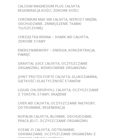
CALCIUM MAGNESIUM PLUS CALIVITA,
REGENERACJA KOŚCI, ZDROWE KOŚCI
CHROMIUM MAX 500 CALIVITA, WZROST MIĘŚNI,
ODCHUDZANIE, ZMNIEJSZENIE TKANKI
TŁUSZCZOWEJ
CHRZĄSTKA REKINA – SHARK AID CALIVITA,
ZDROWE STAWY
ENERGY&MEMORY – ENERGIA, KONCENTRACJA,
PAMIĘĆ
GRAVITAL JUICE CALIVITA, OCZYSZCZANIE
ORGANIZMU, WZMOCNIENIE ORGANIZMU
JOINT PROTEX FORTE CALIVITA, GLUKOZAMINA,
GIĘTKOŚĆ I ELASTYCZNOŚĆ STAWÓW
LIQUID CHLOROPHYLL CALIVITA, OCZYSZCZANIE
Z TOKSYN, STAWY, KRĄŻENIE
LIVER AID CALIVITA, OCZYSZCZANIE WĄTROBY,
ODTRUWANIE, REGENERACJA
NOPALIN CALIVITA, BŁONNIK, ODCHUDZANIE,
PRACA JELIT, OCZYSZCZANIE ORGANIZMU
OCEAN 21 CALIVITA, ODTRUWANIE,
ODKWASZANIE, OCZYSZCZANIE ORGANIZMU Z