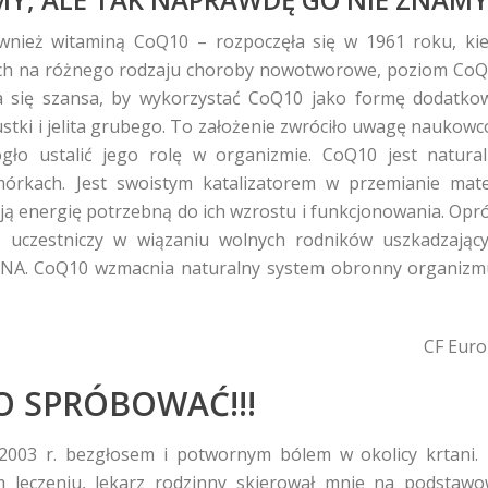
nież witaminą CoQ10 – rozpoczęła się w 1961 roku, ki
ych na różnego rodzaju choroby nowotworowe, poziom Co
iła się szansa, by wykorzystać CoQ10 jako formę dodatko
rzustki i jelita grubego. To założenie zwróciło uwagę naukow
o ustalić jego rolę w organizmie. CoQ10 jest natura
rkach. Jest swoistym katalizatorem w przemianie mate
ą energię potrzebną do ich wzrostu i funkcjonowania. Opr
– uczestniczy w wiązaniu wolnych rodników uszkadzając
ł DNA. CoQ10 wzmacnia naturalny system obronny organizm
CF Eur
 SPRÓBOWAĆ!!!
2003 r. bezgłosem i potwornym bólem w okolicy krtani.
 leczeniu, lekarz rodzinny skierował mnie na podstaw