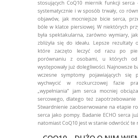
stosujących CoQ10 miernik funkcji serca
systematycznie i w sposób trwały, co rów
objawów, jak mocniejsze bicie serca, prz
bóle w klatce piersiowej. W niektórych p
była spektakularna, zarówno wymiary, jak
zbliżyła się do ideału. Lepsze rezultaty 
które zaczęto leczyć od razu po pi
porównaniu z osobami, u których od
występowały już dolegliwości. Najnowsze b
wczesne symptomy pojawiających się
wychwycić w rozkurczowej fazie pra
„wypełniania” jam serca mocniej obciąż
sercowego, dlatego też zapotrzebowanie
Stwardnienie zaobserwowane na etapie ro
serca jako pompy. Badanie ECHO serca już
natomiast CoQ10 jest w stanie odwrócić te
COQ10 – DUŻO O NIM WIE