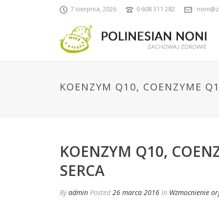
7 sierpnia, 2026
0 608 311 282
noni@z
KOENZYM Q10, COENZYME Q1
KOENZYM Q10, COENZ
SERCA
By
admin
Posted
26 marca 2016
In
Wzmocnienie or