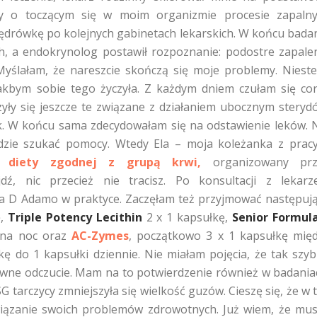
ły o toczącym się w moim organizmie procesie zapaln
ędrówkę po kolejnych gabinetach lekarskich. W końcu bada
h, a endokrynolog postawił rozpoznanie: podostre zapale
Myślałam, że nareszcie skończą się moje problemy. Nieste
jakbym sobie tego życzyła. Z każdym dniem czułam się co
yły się jeszcze te związane z działaniem ubocznym steryd
k. W końcu sama zdecydowałam się na odstawienie leków. 
gdzie szukać pomocy. Wtedy Ela – moja koleżanka z prac
at
diety zgodnej z grupą krwi,
organizowany prz
zyjdź, nic przecież nie tracisz. Po konsultacji z lekar
a D Adamo w praktyce. Zaczęłam też przyjmować następuj
ę,
Triple Potency Lecithin
2 x 1 kapsułkę,
Senior Formul
 na noc oraz
AC-Zymes
, początkowo 3 x 1 kapsułkę mię
ę do 1 kapsułki dziennie. Nie miałam pojęcia, że tak szy
tywne odczucie. Mam na to potwierdzenie również w badania
 tarczycy zmniejszyła się wielkość guzów. Cieszę się, że w 
wiązanie swoich problemów zdrowotnych. Już wiem, że mu