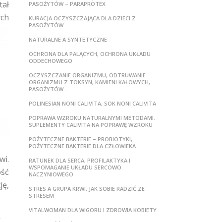
tał
PASOŻYTÓW – PARAPROTEX
ych
KURACJA OCZYSZCZAJĄCA DLA DZIECI Z
PASOŻYTÓW
NATURALNE A SYNTETYCZNE
OCHRONA DLA PALĄCYCH, OCHRONA UKŁADU
ODDECHOWEGO
OCZYSZCZANIE ORGANIZMU, ODTRUWANIE
ORGANIZMU Z TOKSYN, KAMIENI KAŁOWYCH,
PASOŻYTÓW…
POLINESIAN NONI CALIVITA, SOK NONI CALIVITA
POPRAWA WZROKU NATURALNYMI METODAMI.
SUPLEMENTY CALIVITA NA POPRAWĘ WZROKU
POŻYTECZNE BAKTERIE – PROBIOTYKI,
POŻYTECZNE BAKTERIE DLA CZŁOWIEKA
wi.
RATUNEK DLA SERCA, PROFILAKTYKA I
WSPOMAGANIE UKŁADU SERCOWO
ość
NACZYNIOWEGO
ję,
STRES A GRUPA KRWI, JAK SOBIE RADZIĆ ZE
STRESEM
VITALWOMAN DLA WIGORU I ZDROWIA KOBIETY
Y