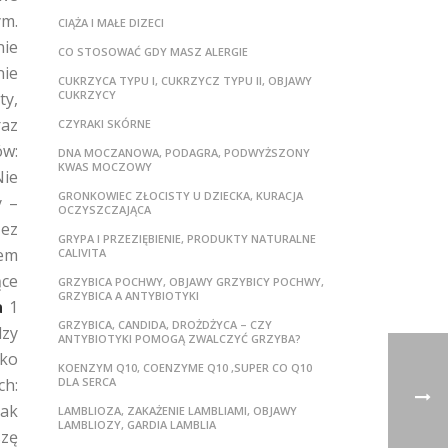
ym.
CIĄŻA I MAŁE DIZECI
nie
CO STOSOWAĆ GDY MASZ ALERGIE
nie
CUKRZYCA TYPU I, CUKRZYCZ TYPU II, OBJAWY
CUKRZYCY
ty,
raz
CZYRAKI SKÓRNE
ów:
DNA MOCZANOWA, PODAGRA, PODWYŻSZONY
KWAS MOCZOWY
Nie
GRONKOWIEC ZŁOCISTY U DZIECKA, KURACJA
y –
OCZYSZCZAJĄCA
ez
GRYPA I PRZEZIĘBIENIE, PRODUKTY NATURALNE
zem
CALIVITA
ące
GRZYBICA POCHWY, OBJAWY GRZYBICY POCHWY,
GRZYBICA A ANTYBIOTYKI
a
1
GRZYBICA, CANDIDA, DROŻDŻYCA – CZY
dzy
ANTYBIOTYKI POMOGĄ ZWALCZYĆ GRZYBA?
bko
KOENZYM Q10, COENZYME Q10 ,SUPER CO Q10
ch:
DLA SERCA
tak
LAMBLIOZA, ZAKAŻENIE LAMBLIAMI, OBJAWY
LAMBLIOZY, GARDIA LAMBLIA
szę