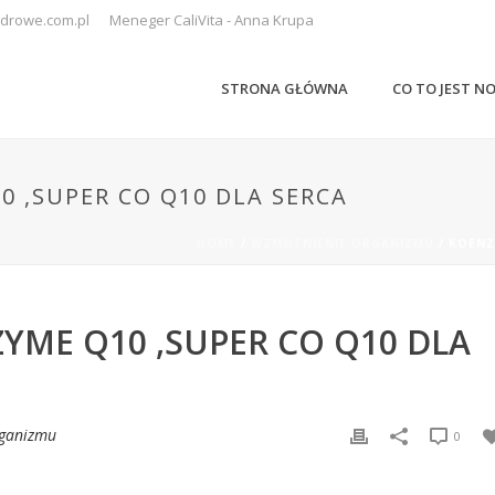
drowe.com.pl
Meneger CaliVita - Anna Krupa
STRONA GŁÓWNA
CO TO JEST N
0 ,SUPER CO Q10 DLA SERCA
HOME
/
WZMOCNIENIE ORGANIZMU
/ KOENZ
YME Q10 ,SUPER CO Q10 DLA
ganizmu
0