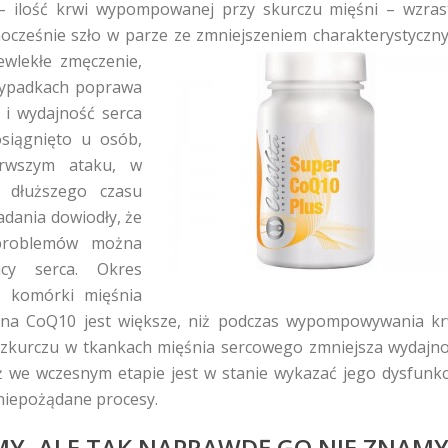
 – ilość krwi wypompowanej przy skurczu mięśni – wzras
nocześnie szło w parze ze zmniejszeniem
charakterystyczn
ewlekłe zmęczenie,
rzypadkach poprawa
 i wydajność serca
osiągnięto u osób,
erwszym ataku, w
 dłuższego czasu
adania dowiodły, że
 problemów można
cy serca. Okres
a komórki mięśnia
 na CoQ10 jest większe, niż podczas wypompowywania kr
zkurczu w tkankach mięśnia sercowego zmniejsza wydajn
 we wczesnym etapie jest w stanie wykazać jego dysfunkc
 niepożądane procesy.
MY, ALE TAK NAPRAWDĘ GO NIE ZNAM