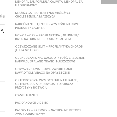
MENOPAUSAL FORMULA CALIVITA, MENOPAUZA,
FITOHORMONY
MIAŻDŻYCA, PROFILAKTYKA MIAŻDŻYCY,
ała
CHOLESTEROL A MIAŻDŻYCA
NADCIŚNIENIE TĘTNICZE, WYS.CIŚNIENIE KRWI,
PRODUKTY CALIVITA
AJ
NOWOTWORY – PROFILAKTYKA, JAK UNIKNĄĆ
RAKA, NATURALNE PRODUKTY CALIVITA
OCZYSZCZANIE JELIT – PROFILAKTYKA CHORÓB
JELITA GRUBEGO
ODCHUDZANIE, NADWAGA, OTYŁOŚĆ, ZRZUCENIE
NADWAGI, SPALANIE TKANKI TŁUSZCZOWEJ
OPRYSZCZKA WARGOWA, ZAPOBIEGANIE
NAWROTOM, VIRAGO NA OPRYSZCZKE
OSTEOPOROZA, WZMOCNIENIE NATURALNE,
OSTEOPOROZA OBJAWY,OSTEOPOROZA
PRZYCZYNY ROZWOJU
OWSIKI U DZIECI
PACIORKOWCE U DZIECI
PASOŻYTY – PRZYWRY – NATURALNE METODY
ZWALCZANIA PRZYWR