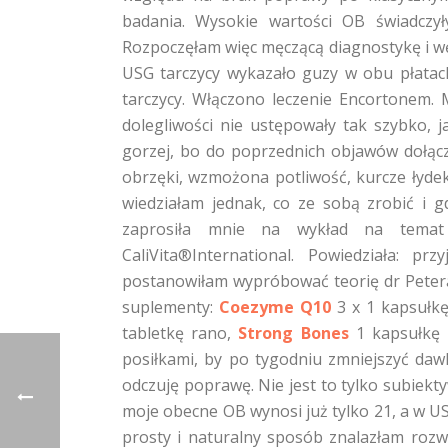
badania. Wysokie wartości OB świadczy
Rozpoczęłam więc męczącą diagnostykę i w
USG tarczycy wykazało guzy w obu płatac
tarczycy. Włączono leczenie Encortonem. 
dolegliwości nie ustępowały tak szybko, 
gorzej, bo do poprzednich objawów dołącz
obrzęki, wzmożona potliwość, kurcze łyde
wiedziałam jednak, co ze sobą zrobić i 
zaprosiła mnie na wykład na tem
CaliVita®International. Powiedziała: pr
postanowiłam wypróbować teorię dr Peter
suplementy:
Coezyme Q10
3 x 1 kapsułk
tabletkę rano,
Strong Bones
1 kapsułkę
posiłkami, by po tygodniu zmniejszyć dawk
odczuję poprawę. Nie jest to tylko subiek
moje obecne OB wynosi już tylko 21, a w USG
prosty i naturalny sposób znalazłam roz