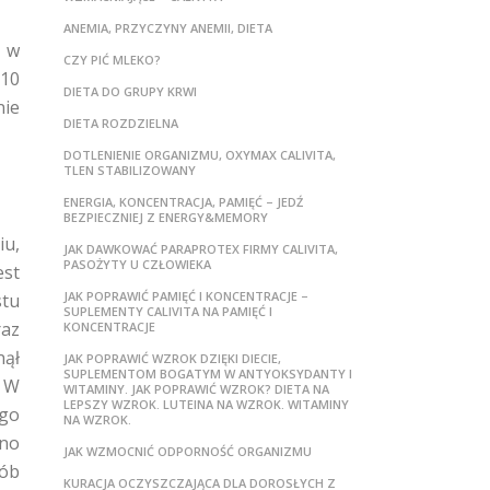
ANEMIA, PRZYCZYNY ANEMII, DIETA
ł w
CZY PIĆ MLEKO?
Q10
DIETA DO GRUPY KRWI
nie
DIETA ROZDZIELNA
DOTLENIENIE ORGANIZMU, OXYMAX CALIVITA,
TLEN STABILIZOWANY
ENERGIA, KONCENTRACJA, PAMIĘĆ – JEDŹ
BEZPIECZNIEJ Z ENERGY&MEMORY
iu,
JAK DAWKOWAĆ PARAPROTEX FIRMY CALIVITA,
PASOŻYTY U CZŁOWIEKA
est
JAK POPRAWIĆ PAMIĘĆ I KONCENTRACJE –
stu
SUPLEMENTY CALIVITA NA PAMIĘĆ I
raz
KONCENTRACJE
nął
JAK POPRAWIĆ WZROK DZIĘKI DIECIE,
SUPLEMENTOM BOGATYM W ANTYOKSYDANTY I
. W
WITAMINY. JAK POPRAWIĆ WZROK? DIETA NA
LEPSZY WZROK. LUTEINA NA WZROK. WITAMINY
ego
NA WZROK.
ano
JAK WZMOCNIĆ ODPORNOŚĆ ORGANIZMU
sób
KURACJA OCZYSZCZAJĄCA DLA DOROSŁYCH Z