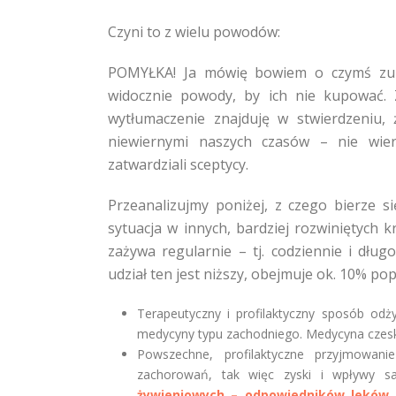
Czyni to z wielu powodów:
POMYŁKA! Ja mówię bowiem o czymś zupe
widocznie powody, by ich nie kupować. Z
wytłumaczenie znajduję w stwierdzeniu, 
niewiernymi naszych czasów – nie wier
zatwardziali sceptycy.
Przeanalizujmy poniżej, z czego bierze si
sytuacja w innych, bardziej rozwiniętych 
zażywa regularnie – tj. codziennie i dłu
udział ten jest niższy, obejmuje ok. 10% popu
Terapeutyczny i profilaktyczny sposób od
medycyny typu zachodniego. Medycyna czeska
Powszechne, profilaktyczne przyjmowan
zachorowań, tak więc zyski i wpływy s
żywieniowych – odpowiedników leków 