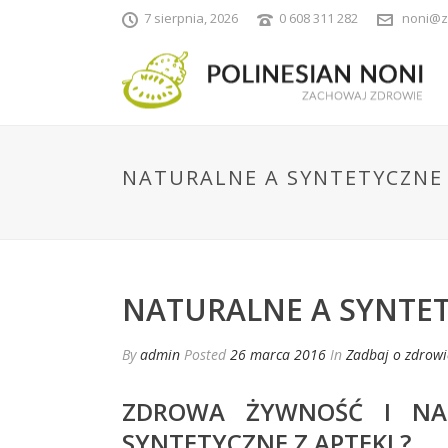
7 sierpnia, 2026
0 608 311 282
noni@z
NATURALNE A SYNTETYCZNE
NATURALNE A SYNTE
By
admin
Posted
26 marca 2016
In
Zadbaj o zdrowi
ZDROWA ŻYWNOŚĆ I NA
SYNTETYCZNE Z APTEKI ?