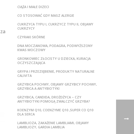
CIĄŻA I MAŁE DIZECI
CO STOSOWAĆ GDY MASZ ALERGIE
CUKRZYCA TYPU I, CUKRZYCZ TYPU II, OBJAWY
CUKRZYCY
sza
CZYRAKI SKÓRNE
DNA MOCZANOWA, PODAGRA, PODWYŻSZONY
KWAS MOCZOWY
GRONKOWIEC ZŁOCISTY U DZIECKA, KURACJA
OCZYSZCZAJĄCA
GRYPA I PRZEZIĘBIENIE, PRODUKTY NATURALNE
CALIVITA
GRZYBICA POCHWY, OBJAWY GRZYBICY POCHWY,
GRZYBICA A ANTYBIOTYKI
GRZYBICA, CANDIDA, DROŻDŻYCA – CZY
ANTYBIOTYKI POMOGĄ ZWALCZYĆ GRZYBA?
KOENZYM Q10, COENZYME Q10 ,SUPER CO Q10
DLA SERCA
LAMBLIOZA, ZAKAŻENIE LAMBLIAMI, OBJAWY
LAMBLIOZY, GARDIA LAMBLIA