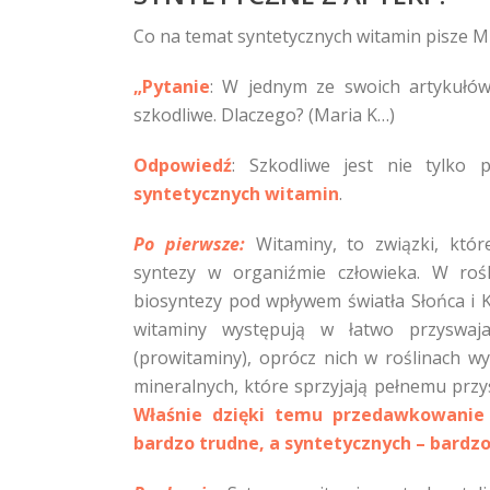
Co na temat syntetycznych witamin pisze Mic
„Pytanie
: W jednym ze swoich artykułó
szkodliwe. Dlaczego? (Maria K…)
Odpowiedź
: Szkodliwe jest nie tylko 
syntetycznych witamin
.
Po pierwsze:
Witaminy, to związki, któ
syntezy w organiźmie człowieka. W roś
biosyntezy pod wpływem światła Słońca i 
witaminy występują w łatwo przyswajal
(prowitaminy), oprócz nich w roślinach wy
mineralnych, które sprzyjają pełnemu przy
Właśnie dzięki temu przedawkowani
bardzo trudne, a syntetycznych – bardz