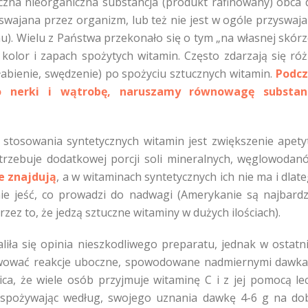
czna nieorganiczna substancja (produkt rafinowany) obca 
yswajana przez organizm, lub też nie jest w ogóle przyswaj
u). Wielu z Państwa przekonało się o tym „na własnej skórz
kolor i zapach spożytych witamin. Często zdarzają się ró
łabienie, swędzenie) po spożyciu sztucznych witamin.
Podcz
ko nerki i wątrobę, naruszamy równowagę substanc
tosowania syntetycznych witamin jest zwiększenie apety
trzebuje dodatkowej porcji soli mineralnych, węglowodan
ne znajdują
, a w witaminach syntetycznych ich nie ma i dlat
ie jeść, co prowadzi do nadwagi (Amerykanie są najbardz
ez to, że jedzą sztuczne witaminy w dużych ilościach).
iła się opinia nieszkodliwego preparatu, jednak w ostatn
bserwować reakcje uboczne, spowodowane nadmiernymi dawk
ica, że wiele osób przyjmuje witaminę C i z jej pomocą le
 spożywając według, swojego uznania dawkę 4-6 g na do