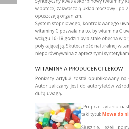
Syntetyczny kwas askorbinowy (witaminy k
w aptece) zakwaszają układ moczowy i po 2
opuszczają organizm.
System stopniowego, kontrolowanego uwal
witaminy C pozwala na to, by witamina C uw
wciągu 16-18 godzin była stale obecna w o
połykającej ją. Skuteczność naturalnej witam
nieporównywalna z aptecznymi syntetykami
WITAMINY A PRODUCENCI LEKÓW
Poniższy artykuł został opublikowany na 
Autor zaliczany jest do autorytetów wśród
dużą uwagą.
„Po przeczytaniu nas
taki tytuł;
Mowa do ni
Słusznie, jeżeli po