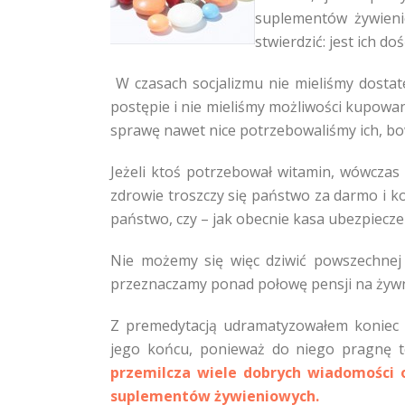
suplementów żywieni
stwierdzić: jest ich d
W czasach socjalizmu nie mieliśmy dosta
postępie i nie mieliśmy możliwości kupow
sprawę nawet nice potrzebowaliśmy ich, bow
Jeżeli ktoś potrzebował witamin, wówczas o
zdrowie troszczy się państwo za darmo i k
państwo, czy – jak obecnie kasa ubezpiecze
Nie możemy się więc dziwić powszechnej r
przeznaczamy ponad połowę pensji na żywn
Z premedytacją udramatyzowałem koniec p
jego końcu, ponieważ do niego pragnę t
przemilcza wiele dobrych wiadomości o
suplementów żywieniowych.