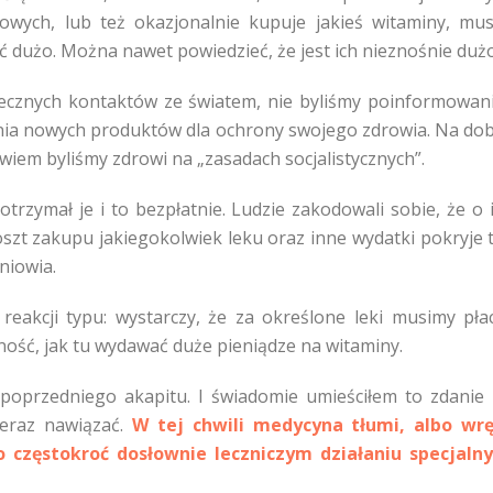
owych, lub też okazjonalnie kupuje jakieś witaminy, mu
ość dużo. Można nawet powiedzieć, że jest ich nieznośnie dużo
tecznych kontaktów ze światem, nie byliśmy poinformowan
ania nowych produktów dla ochrony swojego zdrowia. Na do
iem byliśmy zdrowi na „zasadach socjalistycznych”.
trzymał je i to bezpłatnie. Ludzie zakodowali sobie, że o 
oszt zakupu jakiegokolwiek leku oraz inne wydatki pokryje 
niowia.
eakcji typu: wystarczy, że za określone leki musimy płac
ość, jak tu wydawać duże pieniądze na witaminy.
oprzedniego akapitu. I świadomie umieściłem to zdanie
eraz nawiązać.
W tej chwili medycyna tłumi, albo wr
 częstokroć dosłownie leczniczym działaniu specjaln