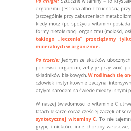
Po drugie:
Sztuczne witaminy – to krystali
organizmu. Jest ona albo z trudnością prz
(szczególnie przy zaburzeniach metabolizm
kiedy mocz (po spożyciu witamin) posiada 
formy nietolerancji organizmu (mdłości, os
takiego „leczenia” przeciążamy tyl
mineralnych w organizmie.
Po trzecie:
Jednym ze skutków ubocznych s
ponieważ organizm, żeby je przyswoić po
składników białkowych.
W roślinach się o
człowiek instynktownie zaczyna intensywn
otyłym narodem na świecie między innymi prz
W naszej świadomości o witaminie C utrwal
latach lekarze coraz częściej zaczęli o
syntetycznej witaminy C
. To nie tajemn
grypę i niektóre inne choroby wirusowe,