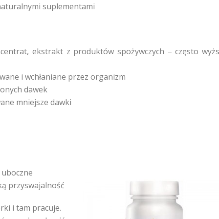
naturalnymi suplementami
ncentrat, ekstrakt z produktów spożywczych – często wyż
awane i wchłaniane przez organizm
conych dawek
wane mniejsze dawki
ki uboczne
ką przyswajalność
ki i tam pracuje.