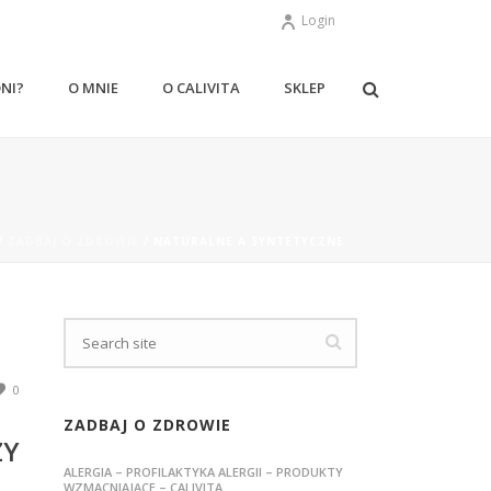
Login
ONI?
O MNIE
O CALIVITA
SKLEP
/
ZADBAJ O ZDROWIE
/ NATURALNE A SYNTETYCZNE
0
ZADBAJ O ZDROWIE
ZY
ALERGIA – PROFILAKTYKA ALERGII – PRODUKTY
WZMACNIAJĄCE – CALIVITA