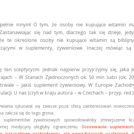
łnie innym! O tym, że osoby nie kupujące witamin m
astanawiając się nad tym, dlaczego tak się dzieje, jed
że te określone osoby nie kupujące witamin są biblijn
zącymi w suplementy, żywieniowe. Inaczej mówiąc są
ę ten sceptycyzm. Jednak najpierw przyjrzyjmy się, jaka j
krajach – W Stanach Zjednoczonych ok. 50 min ludzi (ok. 2
gotrwale – jakiś suplement żywieniowy. W Europie Zachodn
lacji. U nas (czyli w kraju autora – w Czechach – przyp. red )
żywiania sytuował się zawsze poza sferą zainteresowań nowoczes
 zalicza się do tego grona.
ie suplementów żywieniowych spowodowałoby zmniejszenie lic
amej medycyny uległyby ograniczeniu.
Stosowanie suplemen
o naturalnym pochodzeniu, nie powodujacych uzależnień, 