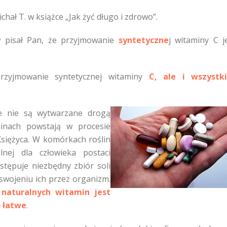
hał T. w książce „Jak żyć długo i zdrowo”.
w pisał Pan, że przyjmowanie
syntetyczne
j witaminy C j
przyjmowanie syntetycznej witaminy
C, ale i wszystk
re nie są wytwarzane drogą
linach powstają w procesie
Księżyca. W komórkach roślin
nej dla człowieka postaci
stępuje niezbędny zbiór soli
swojeniu ich przez organizm.
e
naturalnych witamin jest
o łatwe
.