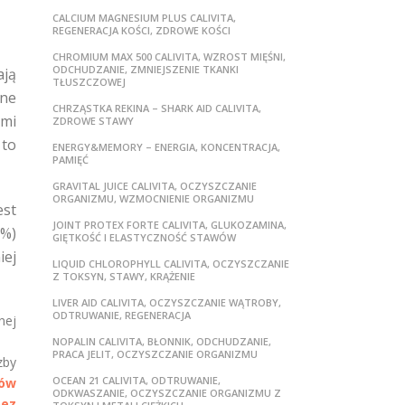
CALCIUM MAGNESIUM PLUS CALIVITA,
REGENERACJA KOŚCI, ZDROWE KOŚCI
CHROMIUM MAX 500 CALIVITA, WZROST MIĘŚNI,
ODCHUDZANIE, ZMNIEJSZENIE TKANKI
ają
TŁUSZCZOWEJ
yne
CHRZĄSTKA REKINA – SHARK AID CALIVITA,
ymi
ZDROWE STAWY
 to
ENERGY&MEMORY – ENERGIA, KONCENTRACJA,
PAMIĘĆ
GRAVITAL JUICE CALIVITA, OCZYSZCZANIE
ORGANIZMU, WZMOCNIENIE ORGANIZMU
est
JOINT PROTEX FORTE CALIVITA, GLUKOZAMINA,
0%)
GIĘTKOŚĆ I ELASTYCZNOŚĆ STAWÓW
iej
LIQUID CHLOROPHYLL CALIVITA, OCZYSZCZANIE
Z TOKSYN, STAWY, KRĄŻENIE
LIVER AID CALIVITA, OCZYSZCZANIE WĄTROBY,
ODTRUWANIE, REGENERACJA
nej
NOPALIN CALIVITA, BŁONNIK, ODCHUDZANIE,
PRACA JELIT, OCZYSZCZANIE ORGANIZMU
zby
OCEAN 21 CALIVITA, ODTRUWANIE,
tów
ODKWASZANIE, OCZYSZCZANIE ORGANIZMU Z
bez