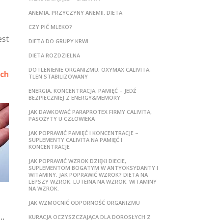
ANEMIA, PRZYCZYNY ANEMII, DIETA
CZY PIĆ MLEKO?
est
DIETA DO GRUPY KRWI
DIETA ROZDZIELNA
DOTLENIENIE ORGANIZMU, OXYMAX CALIVITA,
ich
TLEN STABILIZOWANY
ENERGIA, KONCENTRACJA, PAMIĘĆ – JEDŹ
BEZPIECZNIEJ Z ENERGY&MEMORY
JAK DAWKOWAĆ PARAPROTEX FIRMY CALIVITA,
PASOŻYTY U CZŁOWIEKA
JAK POPRAWIĆ PAMIĘĆ I KONCENTRACJE –
SUPLEMENTY CALIVITA NA PAMIĘĆ I
KONCENTRACJE
JAK POPRAWIĆ WZROK DZIĘKI DIECIE,
SUPLEMENTOM BOGATYM W ANTYOKSYDANTY I
WITAMINY. JAK POPRAWIĆ WZROK? DIETA NA
LEPSZY WZROK. LUTEINA NA WZROK. WITAMINY
NA WZROK.
JAK WZMOCNIĆ ODPORNOŚĆ ORGANIZMU
KURACJA OCZYSZCZAJĄCA DLA DOROSŁYCH Z