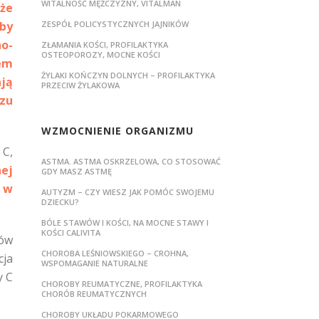
WITALNOŚĆ MĘŻCZYZNY, VITALMAN
,
że
by
ZESPÓŁ POLICYSTYCZNYCH JAJNIKÓW
no-
ZŁAMANIA KOŚCI, PROFILAKTYKA
OSTEOPOROZY, MOCNE KOŚCI
em
ŻYLAKI KOŃCZYN DOLNYCH – PROFILAKTYKA
ją
PRZECIW ŻYLAKOWA
rzu
WZMOCNIENIE ORGANIZMU
 C,
ASTMA. ASTMA OSKRZELOWA, CO STOSOWAĆ
nej
GDY MASZ ASTMĘ
u w
AUTYZM – CZY WIESZ JAK POMÓC SWOJEMU
DZIECKU?
BÓLE STAWÓW I KOŚCI, NA MOCNE STAWY I
KOŚCI CALIVITA
sów
CHOROBA LEŚNIOWSKIEGO – CROHNA,
cja
WSPOMAGANIE NATURALNE
y C
CHOROBY REUMATYCZNE, PROFILAKTYKA
CHORÓB REUMATYCZNYCH
CHOROBY UKŁADU POKARMOWEGO