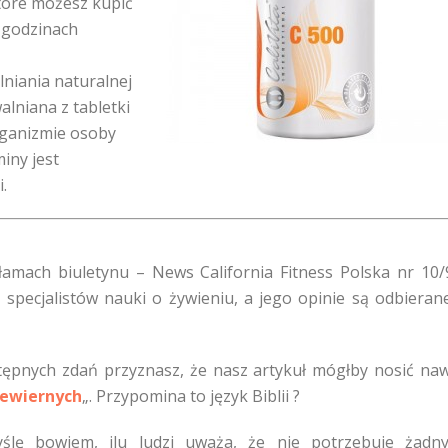
tóre możesz kupić
 godzinach
niania naturalnej
alniana z tabletki
rganizmie osoby
iny jest
.
łamach biuletynu – News California Fitness Polska nr 10/
 specjalistów nauki o żywieniu, a jego opinie są odbieran
tępnych zdań przyznasz, że nasz artykuł mógłby nosić na
ewiernych
„. Przypomina to język Biblii ?
myślę bowiem, ilu ludzi uważa, że nie potrzebuje żadn