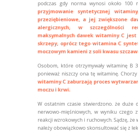
podczas gdy norma wynosi około 100 mg
przyjmowanie syntetycznej witamin
przeziębieniowe, a jej zwiększone da
alergicznych, w szczególności r
maksymalnych dawek witaminy C jest 
skrzepy, oprócz tego witamina C synte
moczowym kamieni z soli kwasu szcza
Osobom, które otrzymywały witaminę B 3 
ponieważ niszczy ona tę witaminę. Chorzy
witaminy C zaburzają proces wytwarzani
moczu i krwi.
W ostatnim czasie stwierdzono. że duże 
nerwowo-mięśniowych, w wyniku czego zw
reakcji wzrokowych i ruchowych. Sądzę, że
należy obowiązkowo skonsultować się z le