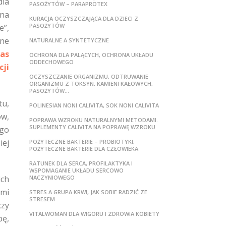
dla
PASOŻYTÓW – PARAPROTEX
ana
KURACJA OCZYSZCZAJĄCA DLA DZIECI Z
PASOŻYTÓW
e”,
żne
NATURALNE A SYNTETYCZNE
as
OCHRONA DLA PALĄCYCH, OCHRONA UKŁADU
ODDECHOWEGO
ji
OCZYSZCZANIE ORGANIZMU, ODTRUWANIE
ORGANIZMU Z TOKSYN, KAMIENI KAŁOWYCH,
PASOŻYTÓW…
tu,
POLINESIAN NONI CALIVITA, SOK NONI CALIVITA
ów,
POPRAWA WZROKU NATURALNYMI METODAMI.
SUPLEMENTY CALIVITA NA POPRAWĘ WZROKU
ego
iej
POŻYTECZNE BAKTERIE – PROBIOTYKI,
POŻYTECZNE BAKTERIE DLA CZŁOWIEKA
RATUNEK DLA SERCA, PROFILAKTYKA I
WSPOMAGANIE UKŁADU SERCOWO
ich
NACZYNIOWEGO
ami
STRES A GRUPA KRWI, JAK SOBIE RADZIĆ ZE
STRESEM
czy
VITALWOMAN DLA WIGORU I ZDROWIA KOBIETY
bę,