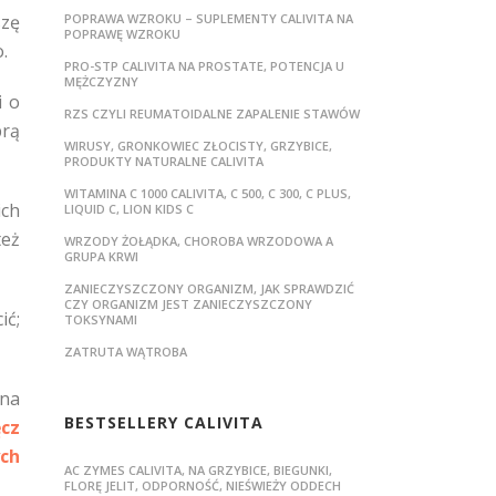
szę
POPRAWA WZROKU – SUPLEMENTY CALIVITA NA
POPRAWĘ WZROKU
.
PRO-STP CALIVITA NA PROSTATE, POTENCJA U
MĘŻCZYZNY
i o
RZS CZYLI REUMATOIDALNE ZAPALENIE STAWÓW
brą
WIRUSY, GRONKOWIEC ZŁOCISTY, GRZYBICE,
PRODUKTY NATURALNE CALIVITA
WITAMINA C 1000 CALIVITA, C 500, C 300, C PLUS,
ich
LIQUID C, LION KIDS C
też
WRZODY ŻOŁĄDKA, CHOROBA WRZODOWA A
GRUPA KRWI
ZANIECZYSZCZONY ORGANIZM, JAK SPRAWDZIĆ
CZY ORGANIZM JEST ZANIECZYSZCZONY
ić;
TOKSYNAMI
ZATRUTA WĄTROBA
 na
BESTSELLERY CALIVITA
ęcz
ych
AC ZYMES CALIVITA, NA GRZYBICE, BIEGUNKI,
FLORĘ JELIT, ODPORNOŚĆ, NIEŚWIEŻY ODDECH