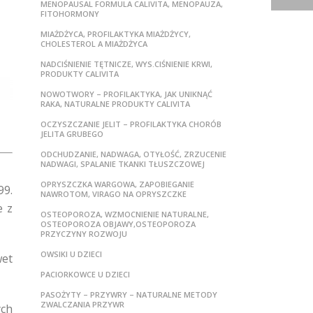
MENOPAUSAL FORMULA CALIVITA, MENOPAUZA,
FITOHORMONY
MIAŻDŻYCA, PROFILAKTYKA MIAŻDŻYCY,
CHOLESTEROL A MIAŻDŻYCA
NADCIŚNIENIE TĘTNICZE, WYS.CIŚNIENIE KRWI,
PRODUKTY CALIVITA
NOWOTWORY – PROFILAKTYKA, JAK UNIKNĄĆ
RAKA, NATURALNE PRODUKTY CALIVITA
OCZYSZCZANIE JELIT – PROFILAKTYKA CHORÓB
JELITA GRUBEGO
ODCHUDZANIE, NADWAGA, OTYŁOŚĆ, ZRZUCENIE
NADWAGI, SPALANIE TKANKI TŁUSZCZOWEJ
OPRYSZCZKA WARGOWA, ZAPOBIEGANIE
99.
NAWROTOM, VIRAGO NA OPRYSZCZKE
e z
OSTEOPOROZA, WZMOCNIENIE NATURALNE,
OSTEOPOROZA OBJAWY,OSTEOPOROZA
PRZYCZYNY ROZWOJU
OWSIKI U DZIECI
wet
PACIORKOWCE U DZIECI
PASOŻYTY – PRZYWRY – NATURALNE METODY
ZWALCZANIA PRZYWR
ych