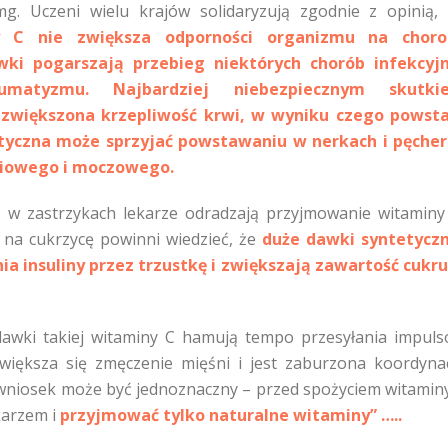
. Uczeni wielu krajów solidaryzują zgodnie z opinią
y C nie zwiększa odporności organizmu na choro
wki pogarszają przebieg niektórych chorób infekcyj
eumatyzmu. Najbardziej niebezpiecznym skutki
zwiększona krzepliwość krwi, w wyniku czego powsta
tyczna może sprzyjać powstawaniu w nerkach i pęche
wiowego i moczowego.
w zastrzykach lekarze odradzają przyjmowanie witaminy
 na cukrzycę powinni wiedzieć, że
duże dawki syntetycz
a insuliny przez trzustkę i zwiększają zawartość cukr
dawki takiej witaminy C hamują tempo przesyłania impul
iększa się zmęczenie mięśni i jest zaburzona koordyna
 wniosek może być jednoznaczny – przed spożyciem witamin
karzem i
przyjmować tylko naturalne witaminy” …..