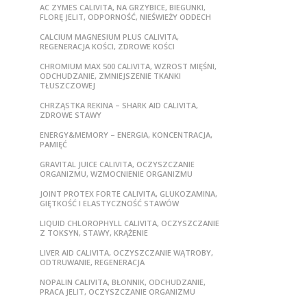
AC ZYMES CALIVITA, NA GRZYBICE, BIEGUNKI,
FLORĘ JELIT, ODPORNOŚĆ, NIEŚWIEŻY ODDECH
CALCIUM MAGNESIUM PLUS CALIVITA,
REGENERACJA KOŚCI, ZDROWE KOŚCI
CHROMIUM MAX 500 CALIVITA, WZROST MIĘŚNI,
ODCHUDZANIE, ZMNIEJSZENIE TKANKI
TŁUSZCZOWEJ
CHRZĄSTKA REKINA – SHARK AID CALIVITA,
ZDROWE STAWY
ENERGY&MEMORY – ENERGIA, KONCENTRACJA,
PAMIĘĆ
GRAVITAL JUICE CALIVITA, OCZYSZCZANIE
ORGANIZMU, WZMOCNIENIE ORGANIZMU
JOINT PROTEX FORTE CALIVITA, GLUKOZAMINA,
GIĘTKOŚĆ I ELASTYCZNOŚĆ STAWÓW
LIQUID CHLOROPHYLL CALIVITA, OCZYSZCZANIE
Z TOKSYN, STAWY, KRĄŻENIE
LIVER AID CALIVITA, OCZYSZCZANIE WĄTROBY,
ODTRUWANIE, REGENERACJA
NOPALIN CALIVITA, BŁONNIK, ODCHUDZANIE,
PRACA JELIT, OCZYSZCZANIE ORGANIZMU