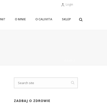
Login
ONI?
O MNIE
O CALIVITA
SKLEP
HOME
/
ZADBAJ O ZDROWIE