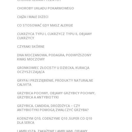
CHOROBY UKŁADU POKARMOWEGO
CIĄŻA I MAŁE DIZECI
CO STOSOWAĆ GDY MASZ ALERGIE
CUKRZYCA TYPU I, CUKRZYCZ TYPU II, OBJAWY
CUKRZYCY
CZYRAKI SKÓRNE
DNA MOCZANOWA, PODAGRA, PODWYŻSZONY
KWAS MOCZOWY
GRONKOWIEC ZŁOCISTY U DZIECKA, KURACJA
OCZYSZCZAJĄCA
GRYPA I PRZEZIĘBIENIE, PRODUKTY NATURALNE
CALIVITA
GRZYBICA POCHWY, OBJAWY GRZYBICY POCHWY,
GRZYBICA A ANTYBIOTYKI
GRZYBICA, CANDIDA, DROŻDŻYCA – CZY
ANTYBIOTYKI POMOGĄ ZWALCZYĆ GRZYBA?
KOENZYM Q10, COENZYME Q10 ,SUPER CO Q10
DLA SERCA
LAMBLIOZA, ZAKAŻENIE LAMBLIAMI, OBJAWY