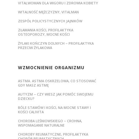
VITALWOMAN DLA WIGORU I ZDROWIA KOBIETY
WITALNOŚĆ MĘŻCZYZNY, VITALMAN
ZESPÓŁ POLICYSTYCZNYCH JAJNIKÓW
ZŁAMANIA KOŚCI, PROFILAKTYKA
OSTEOPOROZY, MOCNE KOŚCI
ŻYLAKI KOŃCZYN DOLNYCH – PROFILAKTYKA
PRZECIW ŻYLAKOWA
WZMOCNIENIE ORGANIZMU
ASTMA. ASTMA OSKRZELOWA, CO STOSOWAĆ
GDY MASZ ASTMĘ
AUTYZM – CZY WIESZ JAK POMÓC SWOJEMU
DZIECKU?
BÓLE STAWÓW I KOŚCI, NA MOCNE STAWY I
KOŚCI CALIVITA
CHOROBA LEŚNIOWSKIEGO – CROHNA,
WSPOMAGANIE NATURALNE
CHOROBY REUMATYCZNE, PROFILAKTYKA
CHORÓB REUMATYCZNYCH