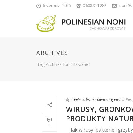
6 sierpnia, 2026
0 608 311 282
noni@z
ARCHIVES
Tag Archives for: "Bakterie"
By
admin
In
Wzmocnienie organizmu
Post
WIRUSY, GRONKOW
PRODUKTY NATUR
0
Jak wirusy, bakterie i grzyby 