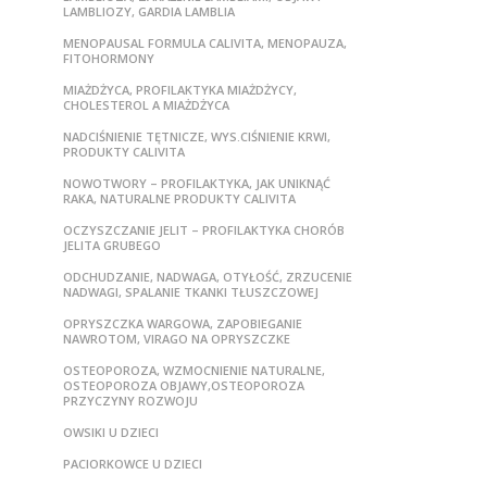
LAMBLIOZY, GARDIA LAMBLIA
MENOPAUSAL FORMULA CALIVITA, MENOPAUZA,
FITOHORMONY
MIAŻDŻYCA, PROFILAKTYKA MIAŻDŻYCY,
CHOLESTEROL A MIAŻDŻYCA
NADCIŚNIENIE TĘTNICZE, WYS.CIŚNIENIE KRWI,
PRODUKTY CALIVITA
NOWOTWORY – PROFILAKTYKA, JAK UNIKNĄĆ
RAKA, NATURALNE PRODUKTY CALIVITA
OCZYSZCZANIE JELIT – PROFILAKTYKA CHORÓB
JELITA GRUBEGO
ODCHUDZANIE, NADWAGA, OTYŁOŚĆ, ZRZUCENIE
NADWAGI, SPALANIE TKANKI TŁUSZCZOWEJ
OPRYSZCZKA WARGOWA, ZAPOBIEGANIE
NAWROTOM, VIRAGO NA OPRYSZCZKE
OSTEOPOROZA, WZMOCNIENIE NATURALNE,
OSTEOPOROZA OBJAWY,OSTEOPOROZA
PRZYCZYNY ROZWOJU
OWSIKI U DZIECI
PACIORKOWCE U DZIECI