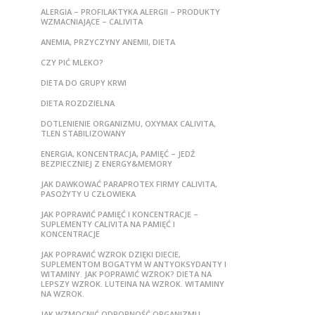
ALERGIA – PROFILAKTYKA ALERGII – PRODUKTY
WZMACNIAJĄCE – CALIVITA
ANEMIA, PRZYCZYNY ANEMII, DIETA
CZY PIĆ MLEKO?
DIETA DO GRUPY KRWI
DIETA ROZDZIELNA
DOTLENIENIE ORGANIZMU, OXYMAX CALIVITA,
TLEN STABILIZOWANY
ENERGIA, KONCENTRACJA, PAMIĘĆ – JEDŹ
BEZPIECZNIEJ Z ENERGY&MEMORY
JAK DAWKOWAĆ PARAPROTEX FIRMY CALIVITA,
PASOŻYTY U CZŁOWIEKA
JAK POPRAWIĆ PAMIĘĆ I KONCENTRACJE –
SUPLEMENTY CALIVITA NA PAMIĘĆ I
KONCENTRACJE
JAK POPRAWIĆ WZROK DZIĘKI DIECIE,
SUPLEMENTOM BOGATYM W ANTYOKSYDANTY I
WITAMINY. JAK POPRAWIĆ WZROK? DIETA NA
LEPSZY WZROK. LUTEINA NA WZROK. WITAMINY
NA WZROK.
JAK WZMOCNIĆ ODPORNOŚĆ ORGANIZMU