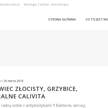
drowe.com.pl
Meneger CaliVita - Anna Krupa
STRONA GŁÓWNA
CO TO JEST N
ed
26 marca 2016
IEC ZŁOCISTY, GRZYBICE,
ALNE CALIVITA
radzą sobie z antybiotykami ?! Bakterie, wirusy,