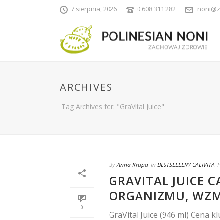
7 sierpnia, 2026
0 608 311 282
noni@z
ARCHIVES
Tag Archives for: "GraVital Juice"
By
Anna Krupa
In
BESTSELLERY CALIVITA
P
GRAVITAL JUICE C
ORGANIZMU, WZM
0
GraVital Juice (946 ml) Cena 