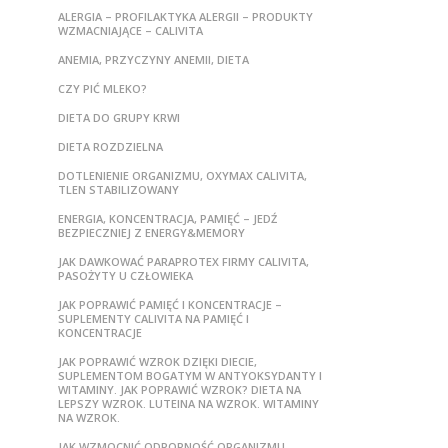
ALERGIA – PROFILAKTYKA ALERGII – PRODUKTY
WZMACNIAJĄCE – CALIVITA
ANEMIA, PRZYCZYNY ANEMII, DIETA
CZY PIĆ MLEKO?
DIETA DO GRUPY KRWI
DIETA ROZDZIELNA
DOTLENIENIE ORGANIZMU, OXYMAX CALIVITA,
TLEN STABILIZOWANY
ENERGIA, KONCENTRACJA, PAMIĘĆ – JEDŹ
BEZPIECZNIEJ Z ENERGY&MEMORY
JAK DAWKOWAĆ PARAPROTEX FIRMY CALIVITA,
PASOŻYTY U CZŁOWIEKA
JAK POPRAWIĆ PAMIĘĆ I KONCENTRACJE –
SUPLEMENTY CALIVITA NA PAMIĘĆ I
KONCENTRACJE
JAK POPRAWIĆ WZROK DZIĘKI DIECIE,
SUPLEMENTOM BOGATYM W ANTYOKSYDANTY I
WITAMINY. JAK POPRAWIĆ WZROK? DIETA NA
LEPSZY WZROK. LUTEINA NA WZROK. WITAMINY
NA WZROK.
JAK WZMOCNIĆ ODPORNOŚĆ ORGANIZMU