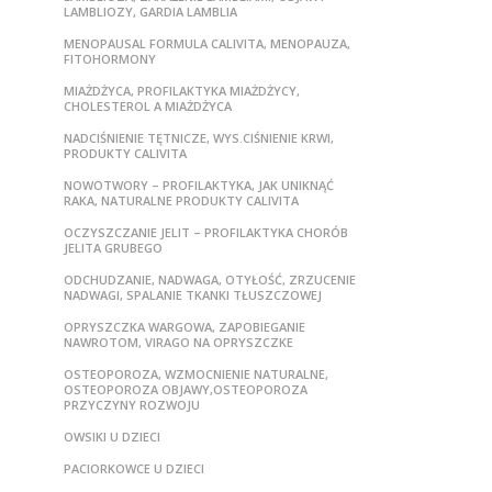
LAMBLIOZY, GARDIA LAMBLIA
MENOPAUSAL FORMULA CALIVITA, MENOPAUZA,
FITOHORMONY
MIAŻDŻYCA, PROFILAKTYKA MIAŻDŻYCY,
CHOLESTEROL A MIAŻDŻYCA
NADCIŚNIENIE TĘTNICZE, WYS.CIŚNIENIE KRWI,
PRODUKTY CALIVITA
NOWOTWORY – PROFILAKTYKA, JAK UNIKNĄĆ
RAKA, NATURALNE PRODUKTY CALIVITA
OCZYSZCZANIE JELIT – PROFILAKTYKA CHORÓB
JELITA GRUBEGO
ODCHUDZANIE, NADWAGA, OTYŁOŚĆ, ZRZUCENIE
NADWAGI, SPALANIE TKANKI TŁUSZCZOWEJ
OPRYSZCZKA WARGOWA, ZAPOBIEGANIE
NAWROTOM, VIRAGO NA OPRYSZCZKE
OSTEOPOROZA, WZMOCNIENIE NATURALNE,
OSTEOPOROZA OBJAWY,OSTEOPOROZA
PRZYCZYNY ROZWOJU
OWSIKI U DZIECI
PACIORKOWCE U DZIECI