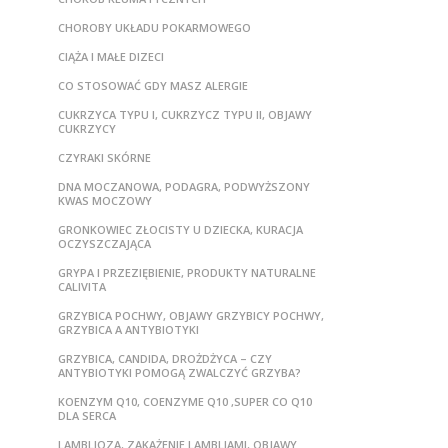
CHOROBY UKŁADU POKARMOWEGO
CIĄŻA I MAŁE DIZECI
CO STOSOWAĆ GDY MASZ ALERGIE
CUKRZYCA TYPU I, CUKRZYCZ TYPU II, OBJAWY
CUKRZYCY
CZYRAKI SKÓRNE
DNA MOCZANOWA, PODAGRA, PODWYŻSZONY
KWAS MOCZOWY
GRONKOWIEC ZŁOCISTY U DZIECKA, KURACJA
OCZYSZCZAJĄCA
GRYPA I PRZEZIĘBIENIE, PRODUKTY NATURALNE
CALIVITA
GRZYBICA POCHWY, OBJAWY GRZYBICY POCHWY,
GRZYBICA A ANTYBIOTYKI
GRZYBICA, CANDIDA, DROŻDŻYCA – CZY
ANTYBIOTYKI POMOGĄ ZWALCZYĆ GRZYBA?
KOENZYM Q10, COENZYME Q10 ,SUPER CO Q10
DLA SERCA
LAMBLIOZA, ZAKAŻENIE LAMBLIAMI, OBJAWY