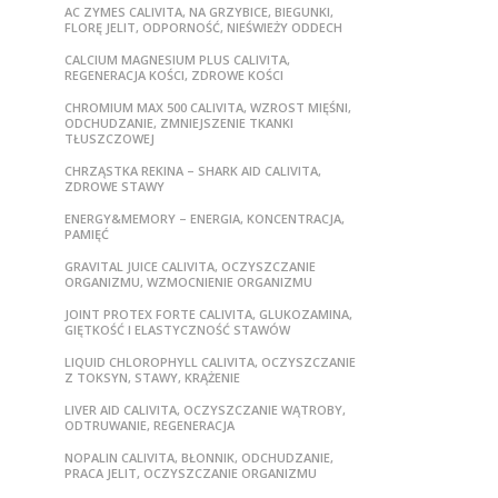
AC ZYMES CALIVITA, NA GRZYBICE, BIEGUNKI,
FLORĘ JELIT, ODPORNOŚĆ, NIEŚWIEŻY ODDECH
CALCIUM MAGNESIUM PLUS CALIVITA,
REGENERACJA KOŚCI, ZDROWE KOŚCI
CHROMIUM MAX 500 CALIVITA, WZROST MIĘŚNI,
ODCHUDZANIE, ZMNIEJSZENIE TKANKI
TŁUSZCZOWEJ
CHRZĄSTKA REKINA – SHARK AID CALIVITA,
ZDROWE STAWY
ENERGY&MEMORY – ENERGIA, KONCENTRACJA,
PAMIĘĆ
GRAVITAL JUICE CALIVITA, OCZYSZCZANIE
ORGANIZMU, WZMOCNIENIE ORGANIZMU
JOINT PROTEX FORTE CALIVITA, GLUKOZAMINA,
GIĘTKOŚĆ I ELASTYCZNOŚĆ STAWÓW
LIQUID CHLOROPHYLL CALIVITA, OCZYSZCZANIE
Z TOKSYN, STAWY, KRĄŻENIE
LIVER AID CALIVITA, OCZYSZCZANIE WĄTROBY,
ODTRUWANIE, REGENERACJA
NOPALIN CALIVITA, BŁONNIK, ODCHUDZANIE,
PRACA JELIT, OCZYSZCZANIE ORGANIZMU