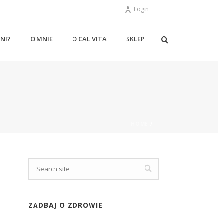
Login
ONI?
O MNIE
O CALIVITA
SKLEP
HOME
/
ZADBAJ O ZDROWIE