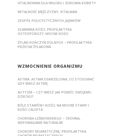
VITALWOMAN DLA WIGORU I ZDROWIA KOBIETY
WITALNOŚĆ MĘŻCZYZNY, VITALMAN
ZESPÓŁ POLICYSTYCZNYCH JAJNIKÓW
ZŁAMANIA KOŚCI, PROFILAKTYKA
OSTEOPOROZY, MOCNE KOŚCI
ŻYLAKI KOŃCZYN DOLNYCH – PROFILAKTYKA
PRZECIW ŻYLAKOWA
WZMOCNIENIE ORGANIZMU
ASTMA. ASTMA OSKRZELOWA, CO STOSOWAĆ
GDY MASZ ASTMĘ
AUTYZM – CZY WIESZ JAK POMÓC SWOJEMU
DZIECKU?
BÓLE STAWÓW I KOŚCI, NA MOCNE STAWY I
KOŚCI CALIVITA
CHOROBA LEŚNIOWSKIEGO – CROHNA,
WSPOMAGANIE NATURALNE
CHOROBY REUMATYCZNE, PROFILAKTYKA
CHORÓB REUMATYCZNYCH