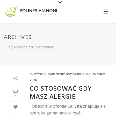
ARCHIVES
Tag Archives for: "kseronina"
HOME
/
By
admin
In
Wzmocnienie organizmu
Posted
26 marca
2016
CO STOSOWAĆ GDY
MASZ ALERGIE
0
Obecnie w ofercie CaliVita znajduje się
0
szeroka gama naturalnych