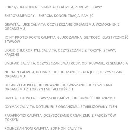
CHRZĄSTKA REKINA – SHARK AID CALIVITA, ZDROWE STAWY
ENERGY&MEMORY – ENERGIA, KONCENTRACJA, PAMIĘĆ
GRAVITAL JUICE CALIVITA, OCZYSZCZANIE ORGANIZMU, WZMOCNIENIE
ORGANIZMU
JOINT PROTEX FORTE CALIVITA, GLUKOZAMINA, GIĘTKOŚĆ I ELASTYCZNOŚĆ
STAWÓW
LIQUID CHLOROPHYLL CALIVITA, OCZYSZCZANIE Z TOKSYN, STAWY,
KRĄŻENIE
LIVER AID CALIVITA, OCZYSZCZANIE WĄTROBY, ODTRUWANIE, REGENERACJA
NOPALIN CALIVITA, BŁONNIK, ODCHUDZANIE, PRACA JELIT, OCZYSZCZANIE
ORGANIZMU
OCEAN 21 CALIVITA, ODTRUWANIE, ODKWASZANIE, OCZYSZCZANIE
ORGANIZMU Z TOKSYN I METALI CIĘŻKICH
OMEGA 3 CALIVITA, STAWY,SERCE,MÓZG, ODPORNOŚĆ ORGANIZMU
OXYMAX CALIVITA, DOTLENIENIE ORGANIZMU, STABILIZOWANY TLEN
PARAPROTEX CALIVITA, OCZYSZCZANIE ORGANIZMU Z PASOŻYTÓW I
TOKSYN
POLINESIAN NONI CALIVITA, SOK NONI CALIVITA