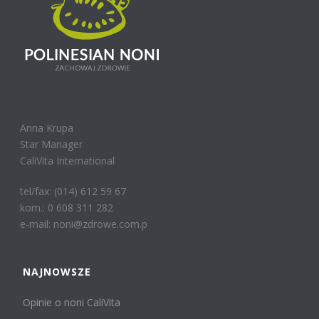
Anna Krupa
Star Manager
CaliVita International
tel/fax: (014) 612 59 67
kom.: 0 608 311 282
e-mail: noni@zdrowe.com.p
NAJNOWSZE
Opinie o noni CaliVita