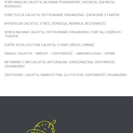
PURE INNULIN CALIVITA, BŁONNIK POKARMOWY, WZDĘCIA, ZAPARCIA,
NUDNOŚCI
PURE YUCCA CALIVITA, ODTRUWANIE ORGANIZMU, ZAPALENIE STAWÓW
RHODIOLIN CALIVITA, STRES, DEPRESJA, NERWICA, BEZSENNOŚĆ
SPIRULINA MAX CALIVITA, ODTRUWANIE ORGANIZMU Z METALI CIĘŻKICH I
TOKSYN
SUPER SOYA LECITHIN CALIVITA, STAWY, MÓZG, PAMIĘĆ
VIRAGO CALIVITA – WIRUSY – ODPORNOŚĆ – IMMUNOLOGIA – OPINIE
WITAMINA C 500 CALIVITA, NATURALNA, LEWOSKRĘTNA, ODPORNOŚĆ
ORGANIZMU
ZENTHONIC CALIVITA, MANGOSTAN, GLUTATION, ODPORNOŚĆ ORGANIZMU