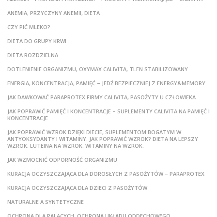
ANEMIA, PRZYCZYNY ANEMII, DIETA
CZY PIĆ MLEKO?
DIETA DO GRUPY KRWI
DIETA ROZDZIELNA
DOTLENIENIE ORGANIZMU, OXYMAX CALIVITA, TLEN STABILIZOWANY
ENERGIA, KONCENTRACJA, PAMIĘĆ – JEDŹ BEZPIECZNIEJ Z ENERGY&MEMORY
JAK DAWKOWAĆ PARAPROTEX FIRMY CALIVITA, PASOŻYTY U CZŁOWIEKA
JAK POPRAWIĆ PAMIĘĆ I KONCENTRACJE – SUPLEMENTY CALIVITA NA PAMIĘĆ I
KONCENTRACJE
JAK POPRAWIĆ WZROK DZIĘKI DIECIE, SUPLEMENTOM BOGATYM W
ANTYOKSYDANTY I WITAMINY. JAK POPRAWIĆ WZROK? DIETA NA LEPSZY
WZROK. LUTEINA NA WZROK. WITAMINY NA WZROK.
JAK WZMOCNIĆ ODPORNOŚĆ ORGANIZMU
KURACJA OCZYSZCZAJĄCA DLA DOROSŁYCH Z PASOŻYTÓW – PARAPROTEX
KURACJA OCZYSZCZAJĄCA DLA DZIECI Z PASOŻYTÓW
NATURALNE A SYNTETYCZNE
OCHRONA DLA PALĄCYCH, OCHRONA UKŁADU ODDECHOWEGO