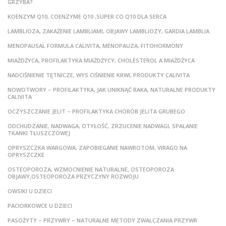
GRZYBA?
KOENZYM Q10, COENZYME Q10 ,SUPER CO Q10 DLA SERCA
LAMBLIOZA, ZAKAŻENIE LAMBLIAMI, OBJAWY LAMBLIOZY, GARDIA LAMBLIA
MENOPAUSAL FORMULA CALIVITA, MENOPAUZA, FITOHORMONY
MIAŻDŻYCA, PROFILAKTYKA MIAŻDŻYCY, CHOLESTEROL A MIAŻDŻYCA
NADCIŚNIENIE TĘTNICZE, WYS.CIŚNIENIE KRWI, PRODUKTY CALIVITA
NOWOTWORY – PROFILAKTYKA, JAK UNIKNĄĆ RAKA, NATURALNE PRODUKTY
CALIVITA
OCZYSZCZANIE JELIT – PROFILAKTYKA CHORÓB JELITA GRUBEGO
ODCHUDZANIE, NADWAGA, OTYŁOŚĆ, ZRZUCENIE NADWAGI, SPALANIE
TKANKI TŁUSZCZOWEJ
OPRYSZCZKA WARGOWA, ZAPOBIEGANIE NAWROTOM, VIRAGO NA
OPRYSZCZKE
OSTEOPOROZA, WZMOCNIENIE NATURALNE, OSTEOPOROZA
OBJAWY,OSTEOPOROZA PRZYCZYNY ROZWOJU
OWSIKI U DZIECI
PACIORKOWCE U DZIECI
PASOŻYTY – PRZYWRY – NATURALNE METODY ZWALCZANIA PRZYWR