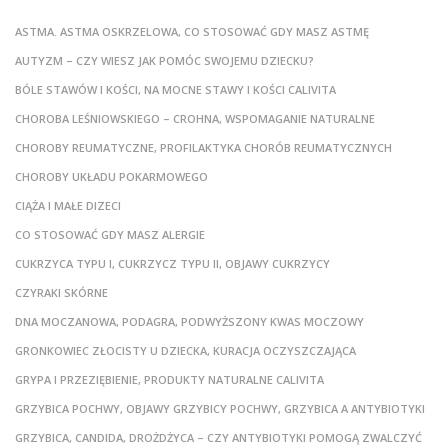
ASTMA. ASTMA OSKRZELOWA, CO STOSOWAĆ GDY MASZ ASTMĘ
AUTYZM – CZY WIESZ JAK POMÓC SWOJEMU DZIECKU?
BÓLE STAWÓW I KOŚCI, NA MOCNE STAWY I KOŚCI CALIVITA
CHOROBA LEŚNIOWSKIEGO – CROHNA, WSPOMAGANIE NATURALNE
CHOROBY REUMATYCZNE, PROFILAKTYKA CHORÓB REUMATYCZNYCH
CHOROBY UKŁADU POKARMOWEGO
CIĄŻA I MAŁE DIZECI
CO STOSOWAĆ GDY MASZ ALERGIE
CUKRZYCA TYPU I, CUKRZYCZ TYPU II, OBJAWY CUKRZYCY
CZYRAKI SKÓRNE
DNA MOCZANOWA, PODAGRA, PODWYŻSZONY KWAS MOCZOWY
GRONKOWIEC ZŁOCISTY U DZIECKA, KURACJA OCZYSZCZAJĄCA
GRYPA I PRZEZIĘBIENIE, PRODUKTY NATURALNE CALIVITA
GRZYBICA POCHWY, OBJAWY GRZYBICY POCHWY, GRZYBICA A ANTYBIOTYKI
GRZYBICA, CANDIDA, DROŻDŻYCA – CZY ANTYBIOTYKI POMOGĄ ZWALCZYĆ