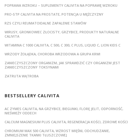
POPRAWA WZROKU – SUPLEMENTY CALIVITA NA POPRAWĘ WZROKU
PRO-STP CALIVITA NA PROSTATE, POTENCJA U MĘŻCZYZNY
RZS CZYLI REUMATOIDALNE ZAPALENIE STAWÓW
WIRUSY, GRONKOWIEC ZŁOCISTY, GRZYBICE, PRODUKTY NATURALNE
CALIVITA
WITAMINA C 1000 CALIVITA, C 500, C 300, C PLUS, LIQUID C, LION KIDS C
WRZODY ŻOŁĄDKA, CHOROBA WRZODOWA A GRUPA KRWI
ZANIECZYSZCZONY ORGANIZM, JAK SPRAWDZIĆ CZY ORGANIZM JEST
ZANIECZYSZCZONY TOKSYNAMI
ZATRUTA WĄTROBA
BESTSELLERY CALIVITA
AC ZYMES CALIVITA, NA GRZYBICE, BIEGUNKI, FLORĘ JELIT, ODPORNOŚĆ,
NIEŚWIEŻY ODDECH
CALCIUM MAGNESIUM PLUS CALIVITA, REGENERACJA KOŚCI, ZDROWE KOŚCI
CHROMIUM MAX 500 CALIVITA, WZROST MIĘŚNI, ODCHUDZANIE,
ZMNIEJSZENIE TKANKI TŁUSZCZOWEJ