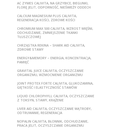
AC ZYMES CALIVITA, NA GRZYBICE, BIEGUNKI,
FLORĘ JELIT, ODPORNOŚĆ, NIEŚWIEŻY ODDECH
CALCIUM MAGNESIUM PLUS CALIVITA,
REGENERACJA KOŚCI, ZDROWE KOŚCI
CHROMIUM MAX 500 CALIVITA, WZROST MIĘŚNI,
ODCHUDZANIE, ZMNIEJSZENIE TKANKI
TŁUSZCZOWEJ
CHRZĄSTKA REKINA – SHARK AID CALIVITA,
ZDROWE STAWY
ENERGY&MEMORY – ENERGIA, KONCENTRACJA,
PAMIĘĆ
GRAVITAL JUICE CALIVITA, OCZYSZCZANIE
ORGANIZMU, WZMOCNIENIE ORGANIZMU
JOINT PROTEX FORTE CALIVITA, GLUKOZAMINA,
GIĘTKOŚĆ I ELASTYCZNOŚĆ STAWÓW
LIQUID CHLOROPHYLL CALIVITA, OCZYSZCZANIE
Z TOKSYN, STAWY, KRĄŻENIE
LIVER AID CALIVITA, OCZYSZCZANIE WĄTROBY,
ODTRUWANIE, REGENERACJA
NOPALIN CALIVITA, BŁONNIK, ODCHUDZANIE,
PRACA JELIT, OCZYSZCZANIE ORGANIZMU