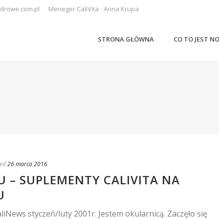
drowe.com.pl
Meneger CaliVita - Anna Krupa
STRONA GŁÓWNA
CO TO JEST N
ed
26 marca 2016
 – SUPLEMENTY CALIVITA NA
U
News styczeń/luty 2001r. Jestem okularnicą. Zaczęło się