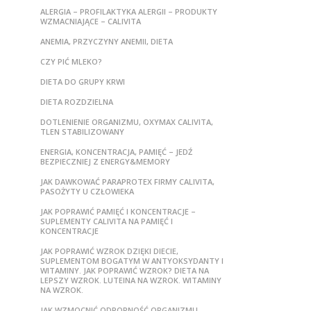
ALERGIA – PROFILAKTYKA ALERGII – PRODUKTY
WZMACNIAJĄCE – CALIVITA
ANEMIA, PRZYCZYNY ANEMII, DIETA
CZY PIĆ MLEKO?
DIETA DO GRUPY KRWI
DIETA ROZDZIELNA
DOTLENIENIE ORGANIZMU, OXYMAX CALIVITA,
TLEN STABILIZOWANY
ENERGIA, KONCENTRACJA, PAMIĘĆ – JEDŹ
BEZPIECZNIEJ Z ENERGY&MEMORY
JAK DAWKOWAĆ PARAPROTEX FIRMY CALIVITA,
PASOŻYTY U CZŁOWIEKA
JAK POPRAWIĆ PAMIĘĆ I KONCENTRACJE –
SUPLEMENTY CALIVITA NA PAMIĘĆ I
KONCENTRACJE
JAK POPRAWIĆ WZROK DZIĘKI DIECIE,
SUPLEMENTOM BOGATYM W ANTYOKSYDANTY I
WITAMINY. JAK POPRAWIĆ WZROK? DIETA NA
LEPSZY WZROK. LUTEINA NA WZROK. WITAMINY
NA WZROK.
JAK WZMOCNIĆ ODPORNOŚĆ ORGANIZMU