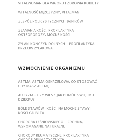
VITALWOMAN DLA WIGORU I ZDROWIA KOBIETY
WITALNOŚĆ MĘŻCZYZNY, VITALMAN
ZESPÓŁ POLICYSTYCZNYCH JAJNIKÓW
ZŁAMANIA KOŚCI, PROFILAKTYKA
OSTEOPOROZY, MOCNE KOŚCI
ŻYLAKI KOŃCZYN DOLNYCH – PROFILAKTYKA
PRZECIW ŻYLAKOWA
WZMOCNIENIE ORGANIZMU
ASTMA. ASTMA OSKRZELOWA, CO STOSOWAĆ
GDY MASZ ASTMĘ
AUTYZM – CZY WIESZ JAK POMÓC SWOJEMU
DZIECKU?
BÓLE STAWÓW I KOŚCI, NA MOCNE STAWY I
KOŚCI CALIVITA
CHOROBA LEŚNIOWSKIEGO – CROHNA,
WSPOMAGANIE NATURALNE
CHOROBY REUMATYCZNE, PROFILAKTYKA
CHORÓB REUMATYCZNYCH