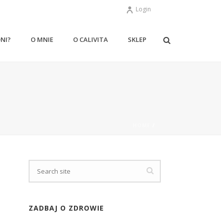
Login
ONI?
O MNIE
O CALIVITA
SKLEP
HOME
/
ZADBAJ O ZDROWIE