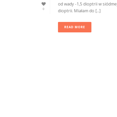
od wady -1,5 dioptrii w siódm
0
dioptrii. Miałam do [...]
READ MORE