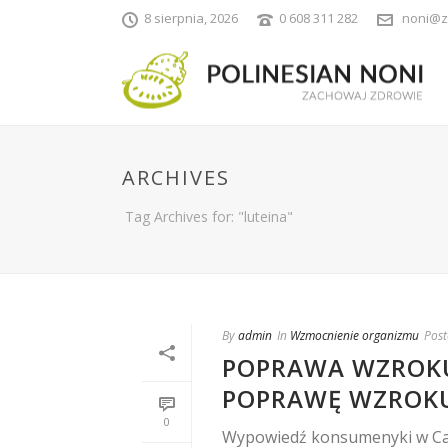
8 sierpnia, 2026
0 608 311 282
noni@z
ARCHIVES
Tag Archives for: "luteina"
By
admin
In
Wzmocnienie organizmu
Post
POPRAWA WZROKU
POPRAWĘ WZROK
0
Wypowiedź konsumenyki w Cali