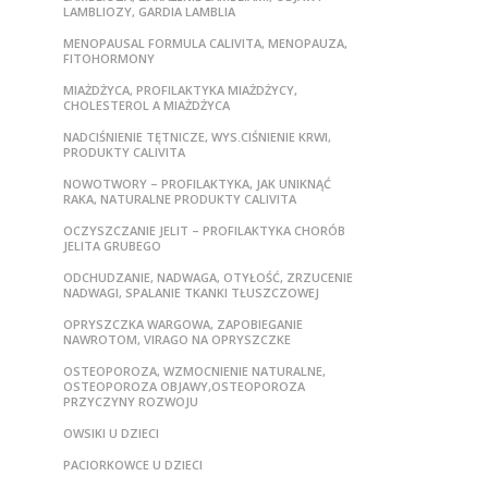
LAMBLIOZY, GARDIA LAMBLIA
MENOPAUSAL FORMULA CALIVITA, MENOPAUZA,
FITOHORMONY
MIAŻDŻYCA, PROFILAKTYKA MIAŻDŻYCY,
CHOLESTEROL A MIAŻDŻYCA
NADCIŚNIENIE TĘTNICZE, WYS.CIŚNIENIE KRWI,
PRODUKTY CALIVITA
NOWOTWORY – PROFILAKTYKA, JAK UNIKNĄĆ
RAKA, NATURALNE PRODUKTY CALIVITA
OCZYSZCZANIE JELIT – PROFILAKTYKA CHORÓB
JELITA GRUBEGO
ODCHUDZANIE, NADWAGA, OTYŁOŚĆ, ZRZUCENIE
NADWAGI, SPALANIE TKANKI TŁUSZCZOWEJ
OPRYSZCZKA WARGOWA, ZAPOBIEGANIE
NAWROTOM, VIRAGO NA OPRYSZCZKE
OSTEOPOROZA, WZMOCNIENIE NATURALNE,
OSTEOPOROZA OBJAWY,OSTEOPOROZA
PRZYCZYNY ROZWOJU
OWSIKI U DZIECI
PACIORKOWCE U DZIECI