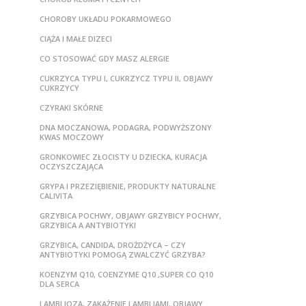
CHOROBY UKŁADU POKARMOWEGO
CIĄŻA I MAŁE DIZECI
CO STOSOWAĆ GDY MASZ ALERGIE
CUKRZYCA TYPU I, CUKRZYCZ TYPU II, OBJAWY
CUKRZYCY
CZYRAKI SKÓRNE
DNA MOCZANOWA, PODAGRA, PODWYŻSZONY
KWAS MOCZOWY
GRONKOWIEC ZŁOCISTY U DZIECKA, KURACJA
OCZYSZCZAJĄCA
GRYPA I PRZEZIĘBIENIE, PRODUKTY NATURALNE
CALIVITA
GRZYBICA POCHWY, OBJAWY GRZYBICY POCHWY,
GRZYBICA A ANTYBIOTYKI
GRZYBICA, CANDIDA, DROŻDŻYCA – CZY
ANTYBIOTYKI POMOGĄ ZWALCZYĆ GRZYBA?
KOENZYM Q10, COENZYME Q10 ,SUPER CO Q10
DLA SERCA
LAMBLIOZA, ZAKAŻENIE LAMBLIAMI, OBJAWY