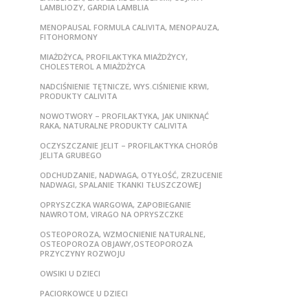
LAMBLIOZY, GARDIA LAMBLIA
MENOPAUSAL FORMULA CALIVITA, MENOPAUZA,
FITOHORMONY
MIAŻDŻYCA, PROFILAKTYKA MIAŻDŻYCY,
CHOLESTEROL A MIAŻDŻYCA
NADCIŚNIENIE TĘTNICZE, WYS.CIŚNIENIE KRWI,
PRODUKTY CALIVITA
NOWOTWORY – PROFILAKTYKA, JAK UNIKNĄĆ
RAKA, NATURALNE PRODUKTY CALIVITA
OCZYSZCZANIE JELIT – PROFILAKTYKA CHORÓB
JELITA GRUBEGO
ODCHUDZANIE, NADWAGA, OTYŁOŚĆ, ZRZUCENIE
NADWAGI, SPALANIE TKANKI TŁUSZCZOWEJ
OPRYSZCZKA WARGOWA, ZAPOBIEGANIE
NAWROTOM, VIRAGO NA OPRYSZCZKE
OSTEOPOROZA, WZMOCNIENIE NATURALNE,
OSTEOPOROZA OBJAWY,OSTEOPOROZA
PRZYCZYNY ROZWOJU
OWSIKI U DZIECI
PACIORKOWCE U DZIECI