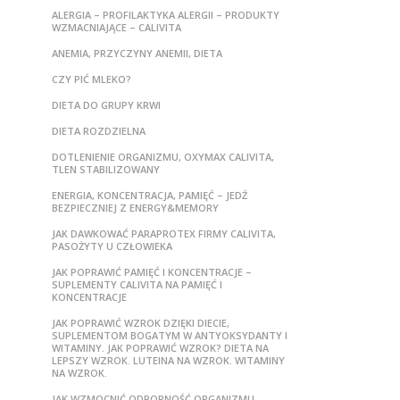
ALERGIA – PROFILAKTYKA ALERGII – PRODUKTY
WZMACNIAJĄCE – CALIVITA
ANEMIA, PRZYCZYNY ANEMII, DIETA
CZY PIĆ MLEKO?
DIETA DO GRUPY KRWI
DIETA ROZDZIELNA
DOTLENIENIE ORGANIZMU, OXYMAX CALIVITA,
TLEN STABILIZOWANY
ENERGIA, KONCENTRACJA, PAMIĘĆ – JEDŹ
BEZPIECZNIEJ Z ENERGY&MEMORY
JAK DAWKOWAĆ PARAPROTEX FIRMY CALIVITA,
PASOŻYTY U CZŁOWIEKA
JAK POPRAWIĆ PAMIĘĆ I KONCENTRACJE –
SUPLEMENTY CALIVITA NA PAMIĘĆ I
KONCENTRACJE
JAK POPRAWIĆ WZROK DZIĘKI DIECIE,
SUPLEMENTOM BOGATYM W ANTYOKSYDANTY I
WITAMINY. JAK POPRAWIĆ WZROK? DIETA NA
LEPSZY WZROK. LUTEINA NA WZROK. WITAMINY
NA WZROK.
JAK WZMOCNIĆ ODPORNOŚĆ ORGANIZMU