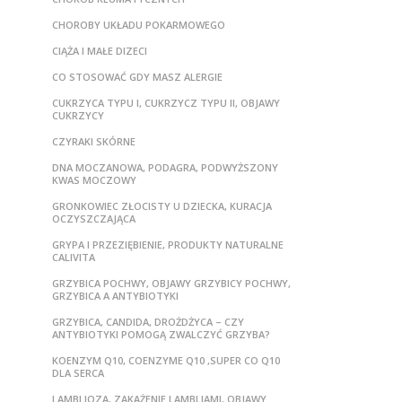
CHOROBY UKŁADU POKARMOWEGO
CIĄŻA I MAŁE DIZECI
CO STOSOWAĆ GDY MASZ ALERGIE
CUKRZYCA TYPU I, CUKRZYCZ TYPU II, OBJAWY
CUKRZYCY
CZYRAKI SKÓRNE
DNA MOCZANOWA, PODAGRA, PODWYŻSZONY
KWAS MOCZOWY
GRONKOWIEC ZŁOCISTY U DZIECKA, KURACJA
OCZYSZCZAJĄCA
GRYPA I PRZEZIĘBIENIE, PRODUKTY NATURALNE
CALIVITA
GRZYBICA POCHWY, OBJAWY GRZYBICY POCHWY,
GRZYBICA A ANTYBIOTYKI
GRZYBICA, CANDIDA, DROŻDŻYCA – CZY
ANTYBIOTYKI POMOGĄ ZWALCZYĆ GRZYBA?
KOENZYM Q10, COENZYME Q10 ,SUPER CO Q10
DLA SERCA
LAMBLIOZA, ZAKAŻENIE LAMBLIAMI, OBJAWY