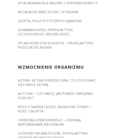
VITALWOMAN DLA WIGORU I ZDROWIA KOBIETY
WITALNOŚĆ MĘŻCZYZNY, VITALMAN
ZESPÓŁ POLICYSTYCZNYCH JAJNIKÓW
ZŁAMANIA KOŚCI, PROFILAKTYKA
OSTEOPOROZY, MOCNE KOŚCI
ŻYLAKI KOŃCZYN DOLNYCH – PROFILAKTYKA
PRZECIW ŻYLAKOWA
WZMOCNIENIE ORGANIZMU
ASTMA. ASTMA OSKRZELOWA, CO STOSOWAĆ
GDY MASZ ASTMĘ
AUTYZM – CZY WIESZ JAK POMÓC SWOJEMU
DZIECKU?
BÓLE STAWÓW I KOŚCI, NA MOCNE STAWY I
KOŚCI CALIVITA
CHOROBA LEŚNIOWSKIEGO – CROHNA,
WSPOMAGANIE NATURALNE
CHOROBY REUMATYCZNE, PROFILAKTYKA
CHORÓB REUMATYCZNYCH