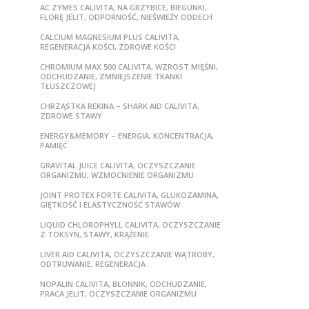
AC ZYMES CALIVITA, NA GRZYBICE, BIEGUNKI,
FLORĘ JELIT, ODPORNOŚĆ, NIEŚWIEŻY ODDECH
CALCIUM MAGNESIUM PLUS CALIVITA,
REGENERACJA KOŚCI, ZDROWE KOŚCI
CHROMIUM MAX 500 CALIVITA, WZROST MIĘŚNI,
ODCHUDZANIE, ZMNIEJSZENIE TKANKI
TŁUSZCZOWEJ
CHRZĄSTKA REKINA – SHARK AID CALIVITA,
ZDROWE STAWY
ENERGY&MEMORY – ENERGIA, KONCENTRACJA,
PAMIĘĆ
GRAVITAL JUICE CALIVITA, OCZYSZCZANIE
ORGANIZMU, WZMOCNIENIE ORGANIZMU
JOINT PROTEX FORTE CALIVITA, GLUKOZAMINA,
GIĘTKOŚĆ I ELASTYCZNOŚĆ STAWÓW
LIQUID CHLOROPHYLL CALIVITA, OCZYSZCZANIE
Z TOKSYN, STAWY, KRĄŻENIE
LIVER AID CALIVITA, OCZYSZCZANIE WĄTROBY,
ODTRUWANIE, REGENERACJA
NOPALIN CALIVITA, BŁONNIK, ODCHUDZANIE,
PRACA JELIT, OCZYSZCZANIE ORGANIZMU