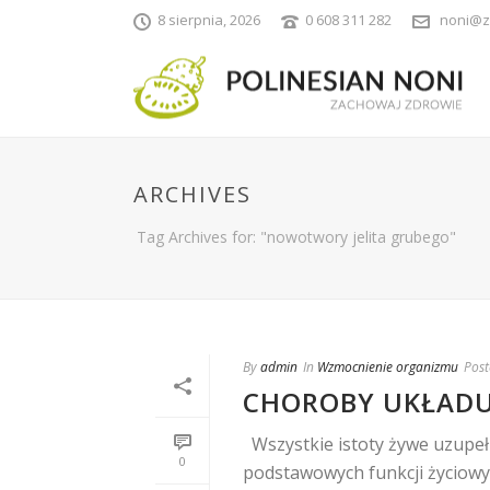
8 sierpnia, 2026
0 608 311 282
noni@z
ARCHIVES
Tag Archives for: "nowotwory jelita grubego"
By
admin
In
Wzmocnienie organizmu
Post
CHOROBY UKŁAD
Wszystkie istoty żywe uzupełn
0
podstawowych funkcji życiowych