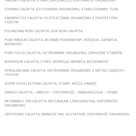
OMEGA 3 CALIVITA, STAWY,SERCE,MÓZG, ODPORNOŚĆ ORGANIZMU
OXYMAX CALIVITA, DOTLENIENIE ORGANIZMU, STABILIZOWANY TLEN
PARAPROTEX CALIVITA, OCZYSZCZANIE ORGANIZMU Z PASOŻYTÓW I
TOKSYN
POLINESIAN NONI CALIVITA, SOK NONI CALIVITA
PURE INNULIN CALIVITA, BŁONNIK POKARMOWY, WZDĘCIA, ZAPARCIA,
NUDNOŚCI
PURE YUCCA CALIVITA, ODTRUWANIE ORGANIZMU, ZAPALENIE STAWÓW
RHODIOLIN CALIVITA, STRES, DEPRESJA, NERWICA, BEZSENNOŚĆ
SPIRULINA MAX CALIVITA, ODTRUWANIE ORGANIZMU Z METALI CIĘŻKICH I
TOKSYN
SUPER SOYA LECITHIN CALIVITA, STAWY, MÓZG, PAMIĘĆ
VIRAGO CALIVITA – WIRUSY – ODPORNOŚĆ – IMMUNOLOGIA – OPINIE
WITAMINA C 500 CALIVITA, NATURALNA, LEWOSKRĘTNA, ODPORNOŚĆ
ORGANIZMU
ZENTHONIC CALIVITA, MANGOSTAN, GLUTATION, ODPORNOŚĆ ORGANIZMU