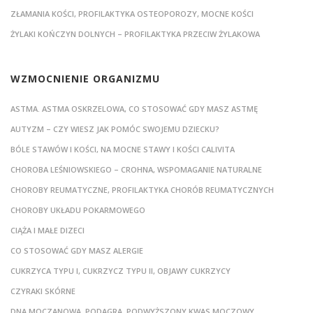
ZŁAMANIA KOŚCI, PROFILAKTYKA OSTEOPOROZY, MOCNE KOŚCI
ŻYLAKI KOŃCZYN DOLNYCH – PROFILAKTYKA PRZECIW ŻYLAKOWA
WZMOCNIENIE ORGANIZMU
ASTMA. ASTMA OSKRZELOWA, CO STOSOWAĆ GDY MASZ ASTMĘ
AUTYZM – CZY WIESZ JAK POMÓC SWOJEMU DZIECKU?
BÓLE STAWÓW I KOŚCI, NA MOCNE STAWY I KOŚCI CALIVITA
CHOROBA LEŚNIOWSKIEGO – CROHNA, WSPOMAGANIE NATURALNE
CHOROBY REUMATYCZNE, PROFILAKTYKA CHORÓB REUMATYCZNYCH
CHOROBY UKŁADU POKARMOWEGO
CIĄŻA I MAŁE DIZECI
CO STOSOWAĆ GDY MASZ ALERGIE
CUKRZYCA TYPU I, CUKRZYCZ TYPU II, OBJAWY CUKRZYCY
CZYRAKI SKÓRNE
DNA MOCZANOWA, PODAGRA, PODWYŻSZONY KWAS MOCZOWY