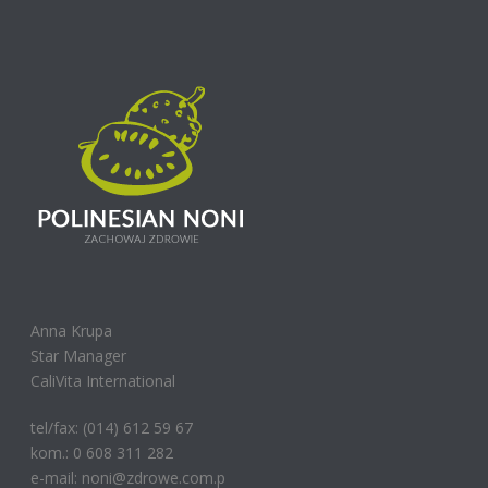
Anna Krupa
Star Manager
CaliVita International
tel/fax: (014) 612 59 67
kom.: 0 608 311 282
e-mail: noni@zdrowe.com.p