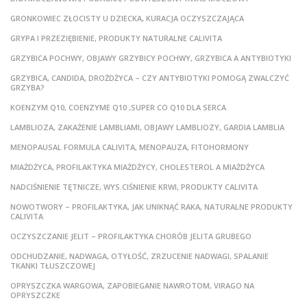
GRONKOWIEC ZŁOCISTY U DZIECKA, KURACJA OCZYSZCZAJĄCA
GRYPA I PRZEZIĘBIENIE, PRODUKTY NATURALNE CALIVITA
GRZYBICA POCHWY, OBJAWY GRZYBICY POCHWY, GRZYBICA A ANTYBIOTYKI
GRZYBICA, CANDIDA, DROŻDŻYCA – CZY ANTYBIOTYKI POMOGĄ ZWALCZYĆ
GRZYBA?
KOENZYM Q10, COENZYME Q10 ,SUPER CO Q10 DLA SERCA
LAMBLIOZA, ZAKAŻENIE LAMBLIAMI, OBJAWY LAMBLIOZY, GARDIA LAMBLIA
MENOPAUSAL FORMULA CALIVITA, MENOPAUZA, FITOHORMONY
MIAŻDŻYCA, PROFILAKTYKA MIAŻDŻYCY, CHOLESTEROL A MIAŻDŻYCA
NADCIŚNIENIE TĘTNICZE, WYS.CIŚNIENIE KRWI, PRODUKTY CALIVITA
NOWOTWORY – PROFILAKTYKA, JAK UNIKNĄĆ RAKA, NATURALNE PRODUKTY
CALIVITA
OCZYSZCZANIE JELIT – PROFILAKTYKA CHORÓB JELITA GRUBEGO
ODCHUDZANIE, NADWAGA, OTYŁOŚĆ, ZRZUCENIE NADWAGI, SPALANIE
TKANKI TŁUSZCZOWEJ
OPRYSZCZKA WARGOWA, ZAPOBIEGANIE NAWROTOM, VIRAGO NA
OPRYSZCZKE