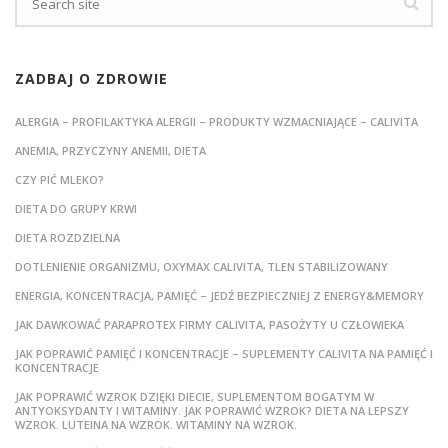
ZADBAJ O ZDROWIE
ALERGIA – PROFILAKTYKA ALERGII – PRODUKTY WZMACNIAJĄCE – CALIVITA
ANEMIA, PRZYCZYNY ANEMII, DIETA
CZY PIĆ MLEKO?
DIETA DO GRUPY KRWI
DIETA ROZDZIELNA
DOTLENIENIE ORGANIZMU, OXYMAX CALIVITA, TLEN STABILIZOWANY
ENERGIA, KONCENTRACJA, PAMIĘĆ – JEDŹ BEZPIECZNIEJ Z ENERGY&MEMORY
JAK DAWKOWAĆ PARAPROTEX FIRMY CALIVITA, PASOŻYTY U CZŁOWIEKA
JAK POPRAWIĆ PAMIĘĆ I KONCENTRACJE – SUPLEMENTY CALIVITA NA PAMIĘĆ I
KONCENTRACJE
JAK POPRAWIĆ WZROK DZIĘKI DIECIE, SUPLEMENTOM BOGATYM W
ANTYOKSYDANTY I WITAMINY. JAK POPRAWIĆ WZROK? DIETA NA LEPSZY
WZROK. LUTEINA NA WZROK. WITAMINY NA WZROK.