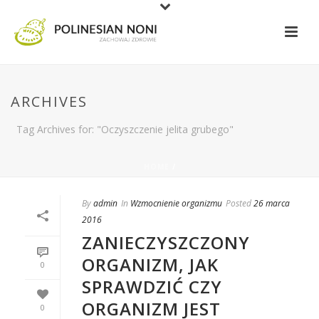
ARCHIVES
Tag Archives for: "Oczyszczenie jelita grubego"
HOME
/
By
admin
In
Wzmocnienie organizmu
Posted
26 marca
2016
ZANIECZYSZCZONY
ORGANIZM, JAK
0
SPRAWDZIĆ CZY
ORGANIZM JEST
0