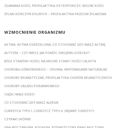
ZŁAMANIA KOŚCI, PROFILAKTYKA OSTEOPOROZY, MOCNE KOŚCI
ŻYLAKI KOŃCZYN DOLNYCH – PROFILAKTYKA PRZECIW ŻYLAKOWA
WZMOCNIENIE ORGANIZMU
ASTMA. ASTMA OSKRZELOWA, CO STOSOWAĆ GDY MASZ ASTMĘ
AUTYZM – CZY WIESZ JAK POMÓC SWOJEMU DZIECKU?
BÓLE STAWÓW I KOŚCI, NA MOCNE STAWY I KOŚCI CALIVITA
CHOROBA LEŚNIOWSKIEGO – CROHNA, WSPOMAGANIE NATURALNE
CHOROBY REUMATYCZNE, PROFILAKTYKA CHORÓB REUMATYCZNYCH
CHOROBY UKŁADU POKARMOWEGO
CIĄŻA I MAŁE DIZECI
CO STOSOWAĆ GDY MASZ ALERGIE
CUKRZYCA TYPU I, CUKRZYCZ TYPU II, OBJAWY CUKRZYCY
CZYRAKI SKÓRNE
DNA MOCZANOWA, PODAGRA, PODWYŻSZONY KWAS MOCZOWY