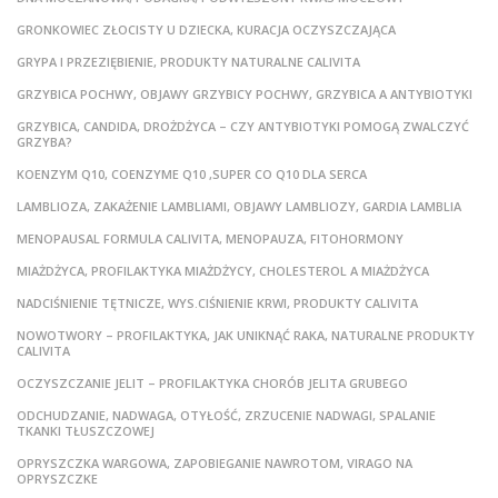
GRONKOWIEC ZŁOCISTY U DZIECKA, KURACJA OCZYSZCZAJĄCA
GRYPA I PRZEZIĘBIENIE, PRODUKTY NATURALNE CALIVITA
GRZYBICA POCHWY, OBJAWY GRZYBICY POCHWY, GRZYBICA A ANTYBIOTYKI
GRZYBICA, CANDIDA, DROŻDŻYCA – CZY ANTYBIOTYKI POMOGĄ ZWALCZYĆ
GRZYBA?
KOENZYM Q10, COENZYME Q10 ,SUPER CO Q10 DLA SERCA
LAMBLIOZA, ZAKAŻENIE LAMBLIAMI, OBJAWY LAMBLIOZY, GARDIA LAMBLIA
MENOPAUSAL FORMULA CALIVITA, MENOPAUZA, FITOHORMONY
MIAŻDŻYCA, PROFILAKTYKA MIAŻDŻYCY, CHOLESTEROL A MIAŻDŻYCA
NADCIŚNIENIE TĘTNICZE, WYS.CIŚNIENIE KRWI, PRODUKTY CALIVITA
NOWOTWORY – PROFILAKTYKA, JAK UNIKNĄĆ RAKA, NATURALNE PRODUKTY
CALIVITA
OCZYSZCZANIE JELIT – PROFILAKTYKA CHORÓB JELITA GRUBEGO
ODCHUDZANIE, NADWAGA, OTYŁOŚĆ, ZRZUCENIE NADWAGI, SPALANIE
TKANKI TŁUSZCZOWEJ
OPRYSZCZKA WARGOWA, ZAPOBIEGANIE NAWROTOM, VIRAGO NA
OPRYSZCZKE