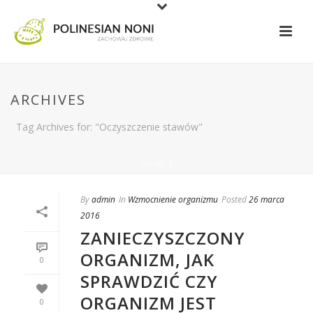
ARCHIVES
Tag Archives for: "Oczyszczenie stawów"
HOME
/
By
admin
In
Wzmocnienie organizmu
Posted
26 marca
2016
ZANIECZYSZCZONY
ORGANIZM, JAK
0
SPRAWDZIĆ CZY
ORGANIZM JEST
0