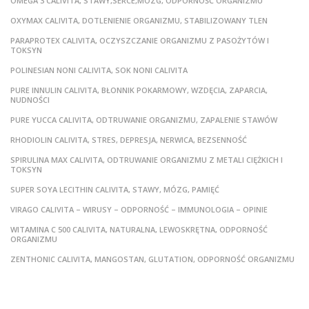
OMEGA 3 CALIVITA, STAWY,SERCE,MÓZG, ODPORNOŚĆ ORGANIZMU
OXYMAX CALIVITA, DOTLENIENIE ORGANIZMU, STABILIZOWANY TLEN
PARAPROTEX CALIVITA, OCZYSZCZANIE ORGANIZMU Z PASOŻYTÓW I
TOKSYN
POLINESIAN NONI CALIVITA, SOK NONI CALIVITA
PURE INNULIN CALIVITA, BŁONNIK POKARMOWY, WZDĘCIA, ZAPARCIA,
NUDNOŚCI
PURE YUCCA CALIVITA, ODTRUWANIE ORGANIZMU, ZAPALENIE STAWÓW
RHODIOLIN CALIVITA, STRES, DEPRESJA, NERWICA, BEZSENNOŚĆ
SPIRULINA MAX CALIVITA, ODTRUWANIE ORGANIZMU Z METALI CIĘŻKICH I
TOKSYN
SUPER SOYA LECITHIN CALIVITA, STAWY, MÓZG, PAMIĘĆ
VIRAGO CALIVITA – WIRUSY – ODPORNOŚĆ – IMMUNOLOGIA – OPINIE
WITAMINA C 500 CALIVITA, NATURALNA, LEWOSKRĘTNA, ODPORNOŚĆ
ORGANIZMU
ZENTHONIC CALIVITA, MANGOSTAN, GLUTATION, ODPORNOŚĆ ORGANIZMU