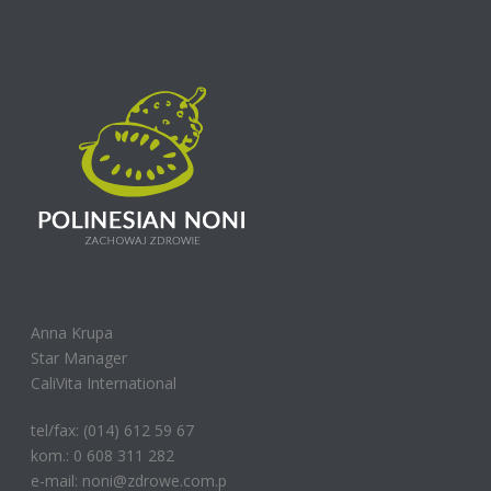
Anna Krupa
Star Manager
CaliVita International
tel/fax: (014) 612 59 67
kom.: 0 608 311 282
e-mail: noni@zdrowe.com.p