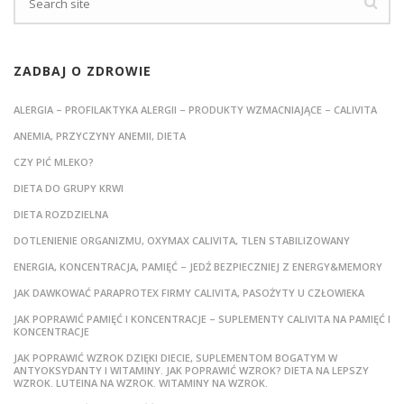
ZADBAJ O ZDROWIE
ALERGIA – PROFILAKTYKA ALERGII – PRODUKTY WZMACNIAJĄCE – CALIVITA
ANEMIA, PRZYCZYNY ANEMII, DIETA
CZY PIĆ MLEKO?
DIETA DO GRUPY KRWI
DIETA ROZDZIELNA
DOTLENIENIE ORGANIZMU, OXYMAX CALIVITA, TLEN STABILIZOWANY
ENERGIA, KONCENTRACJA, PAMIĘĆ – JEDŹ BEZPIECZNIEJ Z ENERGY&MEMORY
JAK DAWKOWAĆ PARAPROTEX FIRMY CALIVITA, PASOŻYTY U CZŁOWIEKA
JAK POPRAWIĆ PAMIĘĆ I KONCENTRACJE – SUPLEMENTY CALIVITA NA PAMIĘĆ I
KONCENTRACJE
JAK POPRAWIĆ WZROK DZIĘKI DIECIE, SUPLEMENTOM BOGATYM W
ANTYOKSYDANTY I WITAMINY. JAK POPRAWIĆ WZROK? DIETA NA LEPSZY
WZROK. LUTEINA NA WZROK. WITAMINY NA WZROK.