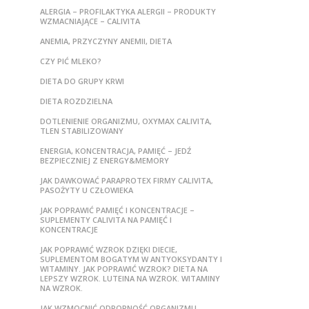
ALERGIA – PROFILAKTYKA ALERGII – PRODUKTY
WZMACNIAJĄCE – CALIVITA
ANEMIA, PRZYCZYNY ANEMII, DIETA
CZY PIĆ MLEKO?
DIETA DO GRUPY KRWI
DIETA ROZDZIELNA
DOTLENIENIE ORGANIZMU, OXYMAX CALIVITA,
TLEN STABILIZOWANY
ENERGIA, KONCENTRACJA, PAMIĘĆ – JEDŹ
BEZPIECZNIEJ Z ENERGY&MEMORY
JAK DAWKOWAĆ PARAPROTEX FIRMY CALIVITA,
PASOŻYTY U CZŁOWIEKA
JAK POPRAWIĆ PAMIĘĆ I KONCENTRACJE –
SUPLEMENTY CALIVITA NA PAMIĘĆ I
KONCENTRACJE
JAK POPRAWIĆ WZROK DZIĘKI DIECIE,
SUPLEMENTOM BOGATYM W ANTYOKSYDANTY I
WITAMINY. JAK POPRAWIĆ WZROK? DIETA NA
LEPSZY WZROK. LUTEINA NA WZROK. WITAMINY
NA WZROK.
JAK WZMOCNIĆ ODPORNOŚĆ ORGANIZMU