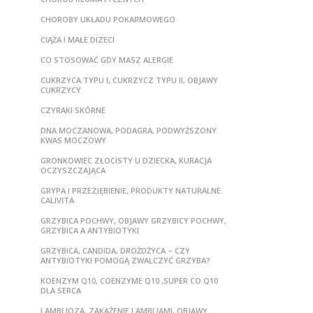
CHOROBY UKŁADU POKARMOWEGO
CIĄŻA I MAŁE DIZECI
CO STOSOWAĆ GDY MASZ ALERGIE
CUKRZYCA TYPU I, CUKRZYCZ TYPU II, OBJAWY
CUKRZYCY
CZYRAKI SKÓRNE
DNA MOCZANOWA, PODAGRA, PODWYŻSZONY
KWAS MOCZOWY
GRONKOWIEC ZŁOCISTY U DZIECKA, KURACJA
OCZYSZCZAJĄCA
GRYPA I PRZEZIĘBIENIE, PRODUKTY NATURALNE
CALIVITA
GRZYBICA POCHWY, OBJAWY GRZYBICY POCHWY,
GRZYBICA A ANTYBIOTYKI
GRZYBICA, CANDIDA, DROŻDŻYCA – CZY
ANTYBIOTYKI POMOGĄ ZWALCZYĆ GRZYBA?
KOENZYM Q10, COENZYME Q10 ,SUPER CO Q10
DLA SERCA
LAMBLIOZA, ZAKAŻENIE LAMBLIAMI, OBJAWY