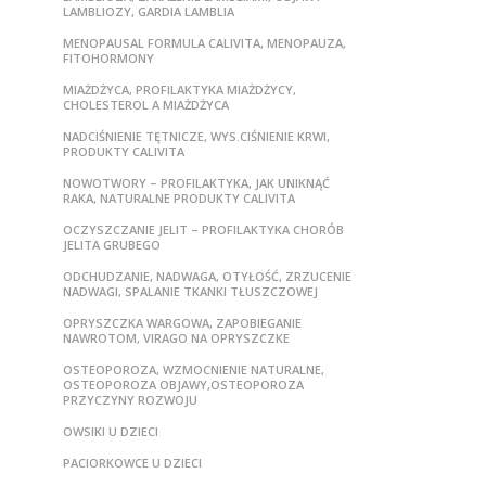
LAMBLIOZY, GARDIA LAMBLIA
MENOPAUSAL FORMULA CALIVITA, MENOPAUZA,
FITOHORMONY
MIAŻDŻYCA, PROFILAKTYKA MIAŻDŻYCY,
CHOLESTEROL A MIAŻDŻYCA
NADCIŚNIENIE TĘTNICZE, WYS.CIŚNIENIE KRWI,
PRODUKTY CALIVITA
NOWOTWORY – PROFILAKTYKA, JAK UNIKNĄĆ
RAKA, NATURALNE PRODUKTY CALIVITA
OCZYSZCZANIE JELIT – PROFILAKTYKA CHORÓB
JELITA GRUBEGO
ODCHUDZANIE, NADWAGA, OTYŁOŚĆ, ZRZUCENIE
NADWAGI, SPALANIE TKANKI TŁUSZCZOWEJ
OPRYSZCZKA WARGOWA, ZAPOBIEGANIE
NAWROTOM, VIRAGO NA OPRYSZCZKE
OSTEOPOROZA, WZMOCNIENIE NATURALNE,
OSTEOPOROZA OBJAWY,OSTEOPOROZA
PRZYCZYNY ROZWOJU
OWSIKI U DZIECI
PACIORKOWCE U DZIECI