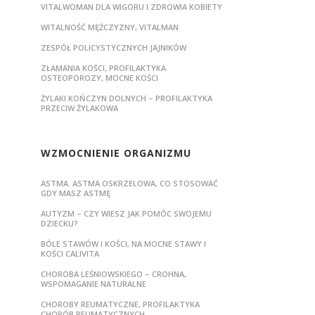
VITALWOMAN DLA WIGORU I ZDROWIA KOBIETY
WITALNOŚĆ MĘŻCZYZNY, VITALMAN
ZESPÓŁ POLICYSTYCZNYCH JAJNIKÓW
ZŁAMANIA KOŚCI, PROFILAKTYKA
OSTEOPOROZY, MOCNE KOŚCI
ŻYLAKI KOŃCZYN DOLNYCH – PROFILAKTYKA
PRZECIW ŻYLAKOWA
WZMOCNIENIE ORGANIZMU
ASTMA. ASTMA OSKRZELOWA, CO STOSOWAĆ
GDY MASZ ASTMĘ
AUTYZM – CZY WIESZ JAK POMÓC SWOJEMU
DZIECKU?
BÓLE STAWÓW I KOŚCI, NA MOCNE STAWY I
KOŚCI CALIVITA
CHOROBA LEŚNIOWSKIEGO – CROHNA,
WSPOMAGANIE NATURALNE
CHOROBY REUMATYCZNE, PROFILAKTYKA
CHORÓB REUMATYCZNYCH