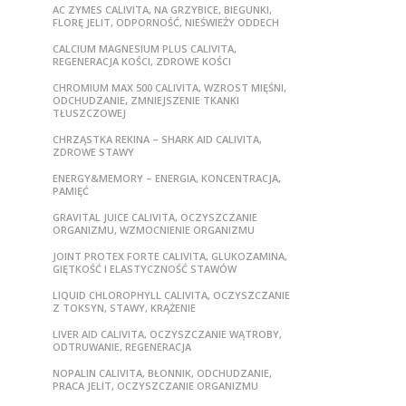
AC ZYMES CALIVITA, NA GRZYBICE, BIEGUNKI,
FLORĘ JELIT, ODPORNOŚĆ, NIEŚWIEŻY ODDECH
CALCIUM MAGNESIUM PLUS CALIVITA,
REGENERACJA KOŚCI, ZDROWE KOŚCI
CHROMIUM MAX 500 CALIVITA, WZROST MIĘŚNI,
ODCHUDZANIE, ZMNIEJSZENIE TKANKI
TŁUSZCZOWEJ
CHRZĄSTKA REKINA – SHARK AID CALIVITA,
ZDROWE STAWY
ENERGY&MEMORY – ENERGIA, KONCENTRACJA,
PAMIĘĆ
GRAVITAL JUICE CALIVITA, OCZYSZCZANIE
ORGANIZMU, WZMOCNIENIE ORGANIZMU
JOINT PROTEX FORTE CALIVITA, GLUKOZAMINA,
GIĘTKOŚĆ I ELASTYCZNOŚĆ STAWÓW
LIQUID CHLOROPHYLL CALIVITA, OCZYSZCZANIE
Z TOKSYN, STAWY, KRĄŻENIE
LIVER AID CALIVITA, OCZYSZCZANIE WĄTROBY,
ODTRUWANIE, REGENERACJA
NOPALIN CALIVITA, BŁONNIK, ODCHUDZANIE,
PRACA JELIT, OCZYSZCZANIE ORGANIZMU