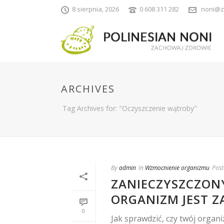
8 sierpnia, 2026
0 608 311 282
noni@z
ARCHIVES
Tag Archives for: "Oczyszczenie wątroby"
By
admin
In
Wzmocnienie organizmu
Post
ZANIECZYSZCZONY
ORGANIZM JEST 
0
Jak sprawdzić, czy twój organ