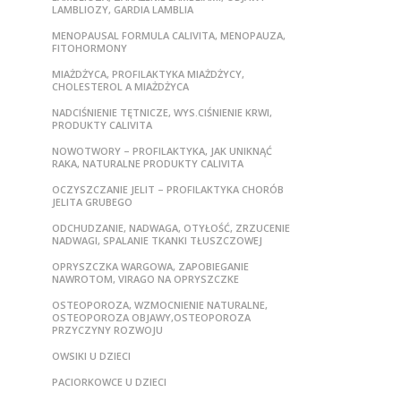
LAMBLIOZY, GARDIA LAMBLIA
MENOPAUSAL FORMULA CALIVITA, MENOPAUZA,
FITOHORMONY
MIAŻDŻYCA, PROFILAKTYKA MIAŻDŻYCY,
CHOLESTEROL A MIAŻDŻYCA
NADCIŚNIENIE TĘTNICZE, WYS.CIŚNIENIE KRWI,
PRODUKTY CALIVITA
NOWOTWORY – PROFILAKTYKA, JAK UNIKNĄĆ
RAKA, NATURALNE PRODUKTY CALIVITA
OCZYSZCZANIE JELIT – PROFILAKTYKA CHORÓB
JELITA GRUBEGO
ODCHUDZANIE, NADWAGA, OTYŁOŚĆ, ZRZUCENIE
NADWAGI, SPALANIE TKANKI TŁUSZCZOWEJ
OPRYSZCZKA WARGOWA, ZAPOBIEGANIE
NAWROTOM, VIRAGO NA OPRYSZCZKE
OSTEOPOROZA, WZMOCNIENIE NATURALNE,
OSTEOPOROZA OBJAWY,OSTEOPOROZA
PRZYCZYNY ROZWOJU
OWSIKI U DZIECI
PACIORKOWCE U DZIECI