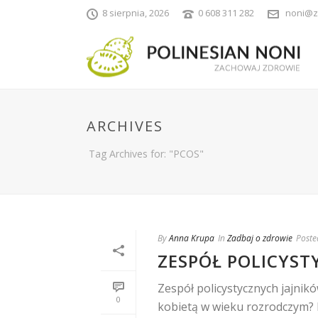
8 sierpnia, 2026
0 608 311 282
noni@z
ARCHIVES
Tag Archives for: "PCOS"
By
Anna Krupa
In
Zadbaj o zdrowie
Poste
ZESPÓŁ POLICYST
Zespół policystycznych jajnik
0
kobietą w wieku rozrodczym? 