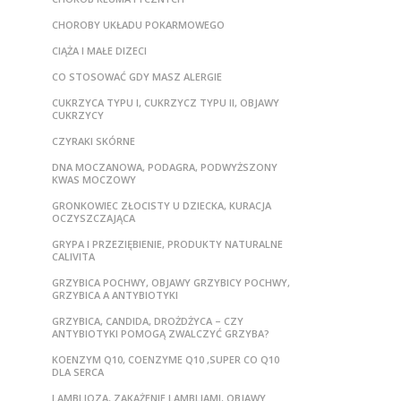
CHOROBY UKŁADU POKARMOWEGO
CIĄŻA I MAŁE DIZECI
CO STOSOWAĆ GDY MASZ ALERGIE
CUKRZYCA TYPU I, CUKRZYCZ TYPU II, OBJAWY
CUKRZYCY
CZYRAKI SKÓRNE
DNA MOCZANOWA, PODAGRA, PODWYŻSZONY
KWAS MOCZOWY
GRONKOWIEC ZŁOCISTY U DZIECKA, KURACJA
OCZYSZCZAJĄCA
GRYPA I PRZEZIĘBIENIE, PRODUKTY NATURALNE
CALIVITA
GRZYBICA POCHWY, OBJAWY GRZYBICY POCHWY,
GRZYBICA A ANTYBIOTYKI
GRZYBICA, CANDIDA, DROŻDŻYCA – CZY
ANTYBIOTYKI POMOGĄ ZWALCZYĆ GRZYBA?
KOENZYM Q10, COENZYME Q10 ,SUPER CO Q10
DLA SERCA
LAMBLIOZA, ZAKAŻENIE LAMBLIAMI, OBJAWY