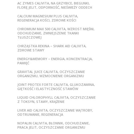
AC ZYMES CALIVITA, NA GRZYBICE, BIEGUNKI,
FLORĘ JELIT, ODPORNOŚĆ, NIEŚWIEŻY ODDECH
CALCIUM MAGNESIUM PLUS CALIVITA,
REGENERACJA KOŚCI, ZDROWE KOŚCI
CHROMIUM MAX 500 CALIVITA, WZROST MIĘŚNI,
ODCHUDZANIE, ZMNIEJSZENIE TKANKI
TŁUSZCZOWEJ
CHRZĄSTKA REKINA – SHARK AID CALIVITA,
ZDROWE STAWY
ENERGY&MEMORY – ENERGIA, KONCENTRACJA,
PAMIĘĆ
GRAVITAL JUICE CALIVITA, OCZYSZCZANIE
ORGANIZMU, WZMOCNIENIE ORGANIZMU
JOINT PROTEX FORTE CALIVITA, GLUKOZAMINA,
GIĘTKOŚĆ I ELASTYCZNOŚĆ STAWÓW
LIQUID CHLOROPHYLL CALIVITA, OCZYSZCZANIE
Z TOKSYN, STAWY, KRĄŻENIE
LIVER AID CALIVITA, OCZYSZCZANIE WĄTROBY,
ODTRUWANIE, REGENERACJA
NOPALIN CALIVITA, BŁONNIK, ODCHUDZANIE,
PRACA JELIT, OCZYSZCZANIE ORGANIZMU