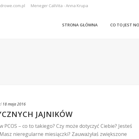
drowe.com.pl
Meneger CaliVita - Anna Krupa
STRONA GŁÓWNA
CO TO JEST N
d
18 maja 2016
YCZNYCH JAJNIKÓW
ów PCOS – co to takiego? Czy może dotyczyć Ciebie? Jesteś
Masz nieregularne miesiączki? Zauważyłaś zwiększone