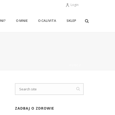
Login
ONI?
O MNIE
O CALIVITA
SKLEP
HOME
/
ZADBAJ O ZDROWIE