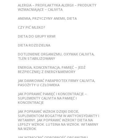
ALERGIA – PROFILAKTYKA ALERGII – PRODUKTY
WZMACNIAJĄCE – CALIVITA
ANEMIA, PRZYCZYNY ANEMII, DIETA
CZY PIĆ MLEKO?
DIETA DO GRUPY KRWI
DIETA ROZDZIELNA
DOTLENIENIE ORGANIZMU, OXYMAX CALIVITA,
TLEN STABILIZOWANY
ENERGIA, KONCENTRACJA, PAMIĘĆ – JEDŹ
BEZPIECZNIEJ Z ENERGY&MEMORY
JAK DAWKOWAĆ PARAPROTEX FIRMY CALIVITA,
PASOŻYTY U CZŁOWIEKA
JAK POPRAWIĆ PAMIĘĆ I KONCENTRACJE –
SUPLEMENTY CALIVITA NA PAMIĘĆ I
KONCENTRACJE
JAK POPRAWIĆ WZROK DZIĘKI DIECIE,
SUPLEMENTOM BOGATYM W ANTYOKSYDANTY I
WITAMINY. JAK POPRAWIĆ WZROK? DIETA NA
LEPSZY WZROK. LUTEINA NA WZROK. WITAMINY
NA WZROK.
JAK WZMOCNIĆ ODPORNOŚĆ ORGANIZMU