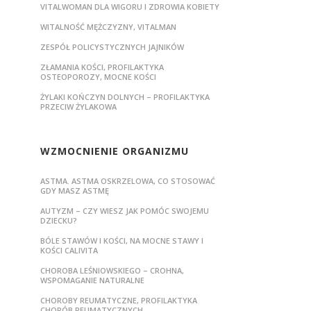
VITALWOMAN DLA WIGORU I ZDROWIA KOBIETY
WITALNOŚĆ MĘŻCZYZNY, VITALMAN
ZESPÓŁ POLICYSTYCZNYCH JAJNIKÓW
ZŁAMANIA KOŚCI, PROFILAKTYKA
OSTEOPOROZY, MOCNE KOŚCI
ŻYLAKI KOŃCZYN DOLNYCH – PROFILAKTYKA
PRZECIW ŻYLAKOWA
WZMOCNIENIE ORGANIZMU
ASTMA. ASTMA OSKRZELOWA, CO STOSOWAĆ
GDY MASZ ASTMĘ
AUTYZM – CZY WIESZ JAK POMÓC SWOJEMU
DZIECKU?
BÓLE STAWÓW I KOŚCI, NA MOCNE STAWY I
KOŚCI CALIVITA
CHOROBA LEŚNIOWSKIEGO – CROHNA,
WSPOMAGANIE NATURALNE
CHOROBY REUMATYCZNE, PROFILAKTYKA
CHORÓB REUMATYCZNYCH