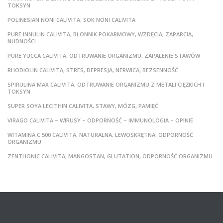
TOKSYN
POLINESIAN NONI CALIVITA, SOK NONI CALIVITA
PURE INNULIN CALIVITA, BŁONNIK POKARMOWY, WZDĘCIA, ZAPARCIA,
NUDNOŚCI
PURE YUCCA CALIVITA, ODTRUWANIE ORGANIZMU, ZAPALENIE STAWÓW
RHODIOLIN CALIVITA, STRES, DEPRESJA, NERWICA, BEZSENNOŚĆ
SPIRULINA MAX CALIVITA, ODTRUWANIE ORGANIZMU Z METALI CIĘŻKICH I
TOKSYN
SUPER SOYA LECITHIN CALIVITA, STAWY, MÓZG, PAMIĘĆ
VIRAGO CALIVITA – WIRUSY – ODPORNOŚĆ – IMMUNOLOGIA – OPINIE
WITAMINA C 500 CALIVITA, NATURALNA, LEWOSKRĘTNA, ODPORNOŚĆ
ORGANIZMU
ZENTHONIC CALIVITA, MANGOSTAN, GLUTATION, ODPORNOŚĆ ORGANIZMU