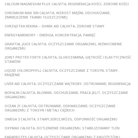
CALCIUM MAGNESIUM PLUS CALIVITA, REGENERACJA KOŚCI, ZDROWE KOŚCI
CHROMIUM MAX 500 CALIVITA, WZROST MIĘŚNI, ODCHUDZANIE,
ZMNIEJSZENIE TKANKI TŁUSZCZOWEJ
CHRZĄSTKA REKINA – SHARK AID CALIVITA, ZDROWE STAWY
ENERGY&MEMORY – ENERGIA, KONCENTRACJA, PAMIĘĆ
GRAVITAL JUICE CALIVITA, OCZYSZCZANIE ORGANIZMU, WZMOCNIENIE
ORGANIZMU
JOINT PROTEX FORTE CALIVITA, GLUKOZAMINA, GIĘTKOŚĆ I ELASTYCZNOŚĆ
STAWÓW
LIQUID CHLOROPHYLL CALIVITA, OCZYSZCZANIE Z TOKSYN, STAWY,
KRĄŻENIE
LIVER AID CALIVITA, OCZYSZCZANIE WĄTROBY, ODTRUWANIE, REGENERACJA
NOPALIN CALIVITA, BŁONNIK, ODCHUDZANIE, PRACA JELIT, OCZYSZCZANIE
ORGANIZMU
OCEAN 21 CALIVITA, ODTRUWANIE, ODKWASZANIE, OCZYSZCZANIE
ORGANIZMU Z TOKSYN I METALI CIĘŻKICH
OMEGA 3 CALIVITA, STAWY,SERCE,MÓZG, ODPORNOŚĆ ORGANIZMU
OXYMAX CALIVITA, DOTLENIENIE ORGANIZMU, STABILIZOWANY TLEN
PARAPROTEX CALIVITA, OCZYSZCZANIE ORGANIZMU Z PASOŻYTÓW I