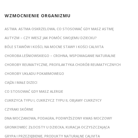
WZMOCNIENIE ORGANIZMU
ASTMA. ASTMA OSKRZELOWA, CO STOSOWAĆ GDY MASZ ASTMĘ
AUTYZM – CZY WIESZ JAK POMÓC SWOJEMU DZIECKU?
BÓLE STAWÓW I KOŚCI, NA MOCNE STAWY I KOŚCI CALIVITA
CHOROBA LEŚNIOWSKIEGO – CROHNA, WSPOMAGANIE NATURALNE
CHOROBY REUMATYCZNE, PROFILAKTYKA CHORÓB REUMATYCZNYCH
CHOROBY UKŁADU POKARMOWEGO
CIĄŻA I MAŁE DIZECI
CO STOSOWAĆ GDY MASZ ALERGIE
CUKRZYCA TYPU I, CUKRZYCZ TYPU II, OBJAWY CUKRZYCY
CZYRAKI SKÓRNE
DNA MOCZANOWA, PODAGRA, PODWYŻSZONY KWAS MOCZOWY
GRONKOWIEC ZŁOCISTY U DZIECKA, KURACJA OCZYSZCZAJĄCA
GRYPA I PRZEZIĘBIENIE, PRODUKTY NATURALNE CALIVITA