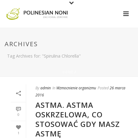
ARCHIVES
Tag Archives for: "Spirulina Chlorella"
HOME
/
By
admin
In
Wzmocnienie organizmu
Posted
26 marca
2016
ASTMA. ASTMA
OSKRZELOWA, CO
0
STOSOWAĆ GDY MASZ
ASTMĘ
1