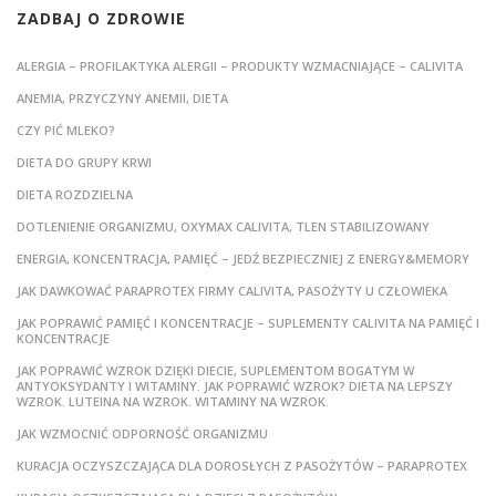
ZADBAJ O ZDROWIE
ALERGIA – PROFILAKTYKA ALERGII – PRODUKTY WZMACNIAJĄCE – CALIVITA
ANEMIA, PRZYCZYNY ANEMII, DIETA
CZY PIĆ MLEKO?
DIETA DO GRUPY KRWI
DIETA ROZDZIELNA
DOTLENIENIE ORGANIZMU, OXYMAX CALIVITA, TLEN STABILIZOWANY
ENERGIA, KONCENTRACJA, PAMIĘĆ – JEDŹ BEZPIECZNIEJ Z ENERGY&MEMORY
JAK DAWKOWAĆ PARAPROTEX FIRMY CALIVITA, PASOŻYTY U CZŁOWIEKA
JAK POPRAWIĆ PAMIĘĆ I KONCENTRACJE – SUPLEMENTY CALIVITA NA PAMIĘĆ I
KONCENTRACJE
JAK POPRAWIĆ WZROK DZIĘKI DIECIE, SUPLEMENTOM BOGATYM W
ANTYOKSYDANTY I WITAMINY. JAK POPRAWIĆ WZROK? DIETA NA LEPSZY
WZROK. LUTEINA NA WZROK. WITAMINY NA WZROK.
JAK WZMOCNIĆ ODPORNOŚĆ ORGANIZMU
KURACJA OCZYSZCZAJĄCA DLA DOROSŁYCH Z PASOŻYTÓW – PARAPROTEX