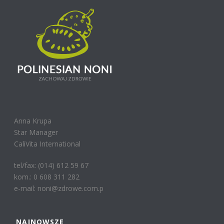
Anna Krupa
Star Manager
CaliVita International
tel/fax: (014) 612 59 67
kom.: 0 608 311 282
e-mail: noni@zdrowe.com.p
NAJNOWSZE