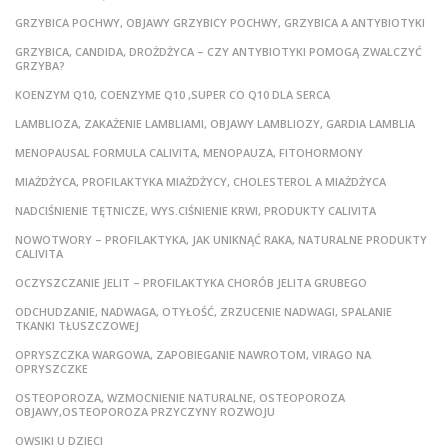
GRZYBICA POCHWY, OBJAWY GRZYBICY POCHWY, GRZYBICA A ANTYBIOTYKI
GRZYBICA, CANDIDA, DROŻDŻYCA – CZY ANTYBIOTYKI POMOGĄ ZWALCZYĆ
GRZYBA?
KOENZYM Q10, COENZYME Q10 ,SUPER CO Q10 DLA SERCA
LAMBLIOZA, ZAKAŻENIE LAMBLIAMI, OBJAWY LAMBLIOZY, GARDIA LAMBLIA
MENOPAUSAL FORMULA CALIVITA, MENOPAUZA, FITOHORMONY
MIAŻDŻYCA, PROFILAKTYKA MIAŻDŻYCY, CHOLESTEROL A MIAŻDŻYCA
NADCIŚNIENIE TĘTNICZE, WYS.CIŚNIENIE KRWI, PRODUKTY CALIVITA
NOWOTWORY – PROFILAKTYKA, JAK UNIKNĄĆ RAKA, NATURALNE PRODUKTY
CALIVITA
OCZYSZCZANIE JELIT – PROFILAKTYKA CHORÓB JELITA GRUBEGO
ODCHUDZANIE, NADWAGA, OTYŁOŚĆ, ZRZUCENIE NADWAGI, SPALANIE
TKANKI TŁUSZCZOWEJ
OPRYSZCZKA WARGOWA, ZAPOBIEGANIE NAWROTOM, VIRAGO NA
OPRYSZCZKE
OSTEOPOROZA, WZMOCNIENIE NATURALNE, OSTEOPOROZA
OBJAWY,OSTEOPOROZA PRZYCZYNY ROZWOJU
OWSIKI U DZIECI