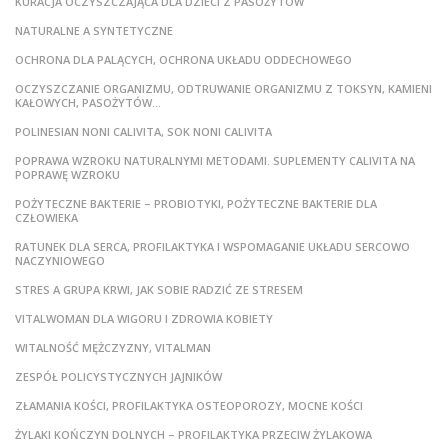
KURACJA OCZYSZCZAJĄCA DLA DZIECI Z PASOŻYTÓW
NATURALNE A SYNTETYCZNE
OCHRONA DLA PALĄCYCH, OCHRONA UKŁADU ODDECHOWEGO
OCZYSZCZANIE ORGANIZMU, ODTRUWANIE ORGANIZMU Z TOKSYN, KAMIENI
KAŁOWYCH, PASOŻYTÓW…
POLINESIAN NONI CALIVITA, SOK NONI CALIVITA
POPRAWA WZROKU NATURALNYMI METODAMI. SUPLEMENTY CALIVITA NA
POPRAWĘ WZROKU
POŻYTECZNE BAKTERIE – PROBIOTYKI, POŻYTECZNE BAKTERIE DLA
CZŁOWIEKA
RATUNEK DLA SERCA, PROFILAKTYKA I WSPOMAGANIE UKŁADU SERCOWO
NACZYNIOWEGO
STRES A GRUPA KRWI, JAK SOBIE RADZIĆ ZE STRESEM
VITALWOMAN DLA WIGORU I ZDROWIA KOBIETY
WITALNOŚĆ MĘŻCZYZNY, VITALMAN
ZESPÓŁ POLICYSTYCZNYCH JAJNIKÓW
ZŁAMANIA KOŚCI, PROFILAKTYKA OSTEOPOROZY, MOCNE KOŚCI
ŻYLAKI KOŃCZYN DOLNYCH – PROFILAKTYKA PRZECIW ŻYLAKOWA