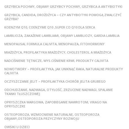
GRZYBICA POCHWY, OBJAWY GRZYBICY POCHWY, GRZYBICA A ANTYBIOTYKI
GRZYBICA, CANDIDA, DROŻDŻYCA – CZY ANTYBIOTYKI POMOGĄ ZWALCZYĆ
GRZYBA?
KOENZYM Q10, COENZYME Q10 ,SUPER CO Q10 DLA SERCA
LAMBLIOZA, ZAKAŻENIE LAMBLIAMI, OBJAWY LAMBLIOZY, GARDIA LAMBLIA
MENOPAUSAL FORMULA CALIVITA, MENOPAUZA, FITOHORMONY
MIAŻDŻYCA, PROFILAKTYKA MIAŻDŻYCY, CHOLESTEROL A MIAŻDŻYCA
NADCIŚNIENIE TĘTNICZE, WYS.CIŚNIENIE KRWI, PRODUKTY CALIVITA
NOWOTWORY – PROFILAKTYKA, JAK UNIKNĄĆ RAKA, NATURALNE PRODUKTY
CALIVITA
OCZYSZCZANIE JELIT – PROFILAKTYKA CHORÓB JELITA GRUBEGO
ODCHUDZANIE, NADWAGA, OTYŁOŚĆ, ZRZUCENIE NADWAGI, SPALANIE
TKANKI TŁUSZCZOWEJ
OPRYSZCZKA WARGOWA, ZAPOBIEGANIE NAWROTOM, VIRAGO NA
OPRYSZCZKE
OSTEOPOROZA, WZMOCNIENIE NATURALNE, OSTEOPOROZA
OBJAWY,OSTEOPOROZA PRZYCZYNY ROZWOJU
OWSIKI U DZIECI