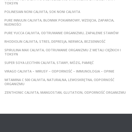
TOKSYN
POLINESIAN NONI CALIVITA, SOK NONI CALIVITA
PURE INNULIN CALIVITA, BŁONNIK POKARMOWY, WZDĘCIA, ZAPARCIA,
NUDNOŚCI
PURE YUCCA CALIVITA, ODTRUWANIE ORGANIZMU, ZAPALENIE STAWÓW
RHODIOLIN CALIVITA, STRES, DEPRESJA, NERWICA, BEZSENNOŚĆ
SPIRULINA MAX CALIVITA, ODTRUWANIE ORGANIZMU Z METALI CIĘŻKICH I
TOKSYN
SUPER SOYA LECITHIN CALIVITA, STAWY, MÓZG, PAMIĘĆ
VIRAGO CALIVITA – WIRUSY – ODPORNOŚĆ – IMMUNOLOGIA – OPINIE
WITAMINA C 500 CALIVITA, NATURALNA, LEWOSKRĘTNA, ODPORNOŚĆ
ORGANIZMU
ZENTHONIC CALIVITA, MANGOSTAN, GLUTATION, ODPORNOŚĆ ORGANIZMU