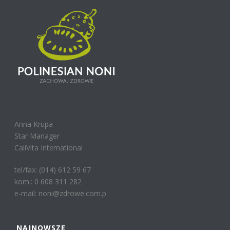
Anna Krupa
Star Manager
CaliVita International
tel/fax: (014) 612 59 67
kom.: 0 608 311 282
e-mail: noni@zdrowe.com.p
NAJNOWSZE