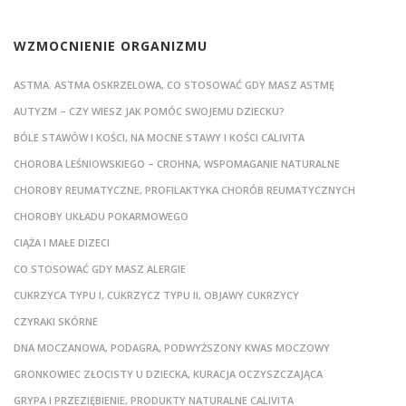
WZMOCNIENIE ORGANIZMU
ASTMA. ASTMA OSKRZELOWA, CO STOSOWAĆ GDY MASZ ASTMĘ
AUTYZM – CZY WIESZ JAK POMÓC SWOJEMU DZIECKU?
BÓLE STAWÓW I KOŚCI, NA MOCNE STAWY I KOŚCI CALIVITA
CHOROBA LEŚNIOWSKIEGO – CROHNA, WSPOMAGANIE NATURALNE
CHOROBY REUMATYCZNE, PROFILAKTYKA CHORÓB REUMATYCZNYCH
CHOROBY UKŁADU POKARMOWEGO
CIĄŻA I MAŁE DIZECI
CO STOSOWAĆ GDY MASZ ALERGIE
CUKRZYCA TYPU I, CUKRZYCZ TYPU II, OBJAWY CUKRZYCY
CZYRAKI SKÓRNE
DNA MOCZANOWA, PODAGRA, PODWYŻSZONY KWAS MOCZOWY
GRONKOWIEC ZŁOCISTY U DZIECKA, KURACJA OCZYSZCZAJĄCA
GRYPA I PRZEZIĘBIENIE, PRODUKTY NATURALNE CALIVITA