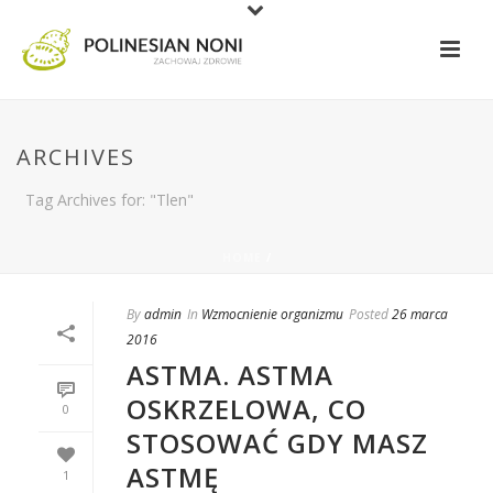
ARCHIVES
Tag Archives for: "Tlen"
HOME
/
By
admin
In
Wzmocnienie organizmu
Posted
26 marca
2016
ASTMA. ASTMA
OSKRZELOWA, CO
0
STOSOWAĆ GDY MASZ
ASTMĘ
1