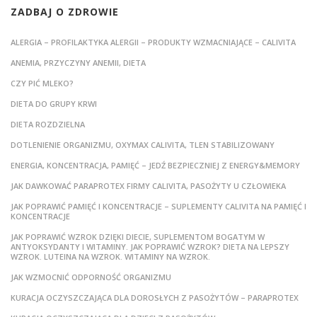
ZADBAJ O ZDROWIE
ALERGIA – PROFILAKTYKA ALERGII – PRODUKTY WZMACNIAJĄCE – CALIVITA
ANEMIA, PRZYCZYNY ANEMII, DIETA
CZY PIĆ MLEKO?
DIETA DO GRUPY KRWI
DIETA ROZDZIELNA
DOTLENIENIE ORGANIZMU, OXYMAX CALIVITA, TLEN STABILIZOWANY
ENERGIA, KONCENTRACJA, PAMIĘĆ – JEDŹ BEZPIECZNIEJ Z ENERGY&MEMORY
JAK DAWKOWAĆ PARAPROTEX FIRMY CALIVITA, PASOŻYTY U CZŁOWIEKA
JAK POPRAWIĆ PAMIĘĆ I KONCENTRACJE – SUPLEMENTY CALIVITA NA PAMIĘĆ I
KONCENTRACJE
JAK POPRAWIĆ WZROK DZIĘKI DIECIE, SUPLEMENTOM BOGATYM W
ANTYOKSYDANTY I WITAMINY. JAK POPRAWIĆ WZROK? DIETA NA LEPSZY
WZROK. LUTEINA NA WZROK. WITAMINY NA WZROK.
JAK WZMOCNIĆ ODPORNOŚĆ ORGANIZMU
KURACJA OCZYSZCZAJĄCA DLA DOROSŁYCH Z PASOŻYTÓW – PARAPROTEX