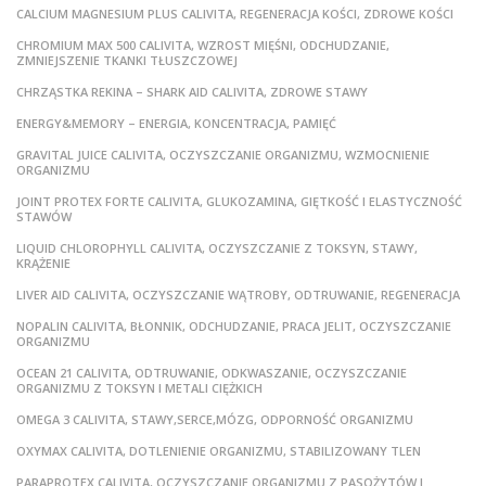
CALCIUM MAGNESIUM PLUS CALIVITA, REGENERACJA KOŚCI, ZDROWE KOŚCI
CHROMIUM MAX 500 CALIVITA, WZROST MIĘŚNI, ODCHUDZANIE,
ZMNIEJSZENIE TKANKI TŁUSZCZOWEJ
CHRZĄSTKA REKINA – SHARK AID CALIVITA, ZDROWE STAWY
ENERGY&MEMORY – ENERGIA, KONCENTRACJA, PAMIĘĆ
GRAVITAL JUICE CALIVITA, OCZYSZCZANIE ORGANIZMU, WZMOCNIENIE
ORGANIZMU
JOINT PROTEX FORTE CALIVITA, GLUKOZAMINA, GIĘTKOŚĆ I ELASTYCZNOŚĆ
STAWÓW
LIQUID CHLOROPHYLL CALIVITA, OCZYSZCZANIE Z TOKSYN, STAWY,
KRĄŻENIE
LIVER AID CALIVITA, OCZYSZCZANIE WĄTROBY, ODTRUWANIE, REGENERACJA
NOPALIN CALIVITA, BŁONNIK, ODCHUDZANIE, PRACA JELIT, OCZYSZCZANIE
ORGANIZMU
OCEAN 21 CALIVITA, ODTRUWANIE, ODKWASZANIE, OCZYSZCZANIE
ORGANIZMU Z TOKSYN I METALI CIĘŻKICH
OMEGA 3 CALIVITA, STAWY,SERCE,MÓZG, ODPORNOŚĆ ORGANIZMU
OXYMAX CALIVITA, DOTLENIENIE ORGANIZMU, STABILIZOWANY TLEN
PARAPROTEX CALIVITA, OCZYSZCZANIE ORGANIZMU Z PASOŻYTÓW I