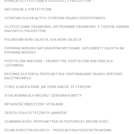
KURACJA OCZYSZCZAJĄCA DLA DZIECI Z PASOŻYTÓW
NATURALNE A SYNTETYCZNE
OCHRONA DLA PALĄCYCH, OCHRONA UKŁADU ODDECHOWEGO
OCZYSZCZANIE ORGANIZMU, ODTRUWANIE ORGANIZMU Z TOKSYN, KAMIENI
KAŁOWYCH, PASOŻYTÓW…
POLINESIAN NONI CALIVITA, SOK NONI CALIVITA
POPRAWA WZROKU NATURALNYMI METODAMI. SUPLEMENTY CALIVITA NA
POPRAWĘ WZROKU
POŻYTECZNE BAKTERIE – PROBIOTYKI, POŻYTECZNE BAKTERIE DLA
CZŁOWIEKA
RATUNEK DLA SERCA, PROFILAKTYKA I WSPOMAGANIE UKŁADU SERCOWO
NACZYNIOWEGO
STRES A GRUPA KRWI, JAK SOBIE RADZIĆ ZE STRESEM
VITALWOMAN DLA WIGORU I ZDROWIA KOBIETY
WITALNOŚĆ MĘŻCZYZNY, VITALMAN
ZESPÓŁ POLICYSTYCZNYCH JAJNIKÓW
ZŁAMANIA KOŚCI, PROFILAKTYKA OSTEOPOROZY, MOCNE KOŚCI
ŻYLAKI KOŃCZYN DOLNYCH – PROFILAKTYKA PRZECIW ŻYLAKOWA