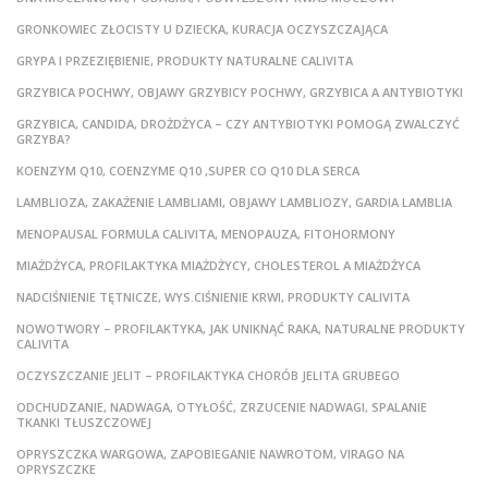
GRONKOWIEC ZŁOCISTY U DZIECKA, KURACJA OCZYSZCZAJĄCA
GRYPA I PRZEZIĘBIENIE, PRODUKTY NATURALNE CALIVITA
GRZYBICA POCHWY, OBJAWY GRZYBICY POCHWY, GRZYBICA A ANTYBIOTYKI
GRZYBICA, CANDIDA, DROŻDŻYCA – CZY ANTYBIOTYKI POMOGĄ ZWALCZYĆ
GRZYBA?
KOENZYM Q10, COENZYME Q10 ,SUPER CO Q10 DLA SERCA
LAMBLIOZA, ZAKAŻENIE LAMBLIAMI, OBJAWY LAMBLIOZY, GARDIA LAMBLIA
MENOPAUSAL FORMULA CALIVITA, MENOPAUZA, FITOHORMONY
MIAŻDŻYCA, PROFILAKTYKA MIAŻDŻYCY, CHOLESTEROL A MIAŻDŻYCA
NADCIŚNIENIE TĘTNICZE, WYS.CIŚNIENIE KRWI, PRODUKTY CALIVITA
NOWOTWORY – PROFILAKTYKA, JAK UNIKNĄĆ RAKA, NATURALNE PRODUKTY
CALIVITA
OCZYSZCZANIE JELIT – PROFILAKTYKA CHORÓB JELITA GRUBEGO
ODCHUDZANIE, NADWAGA, OTYŁOŚĆ, ZRZUCENIE NADWAGI, SPALANIE
TKANKI TŁUSZCZOWEJ
OPRYSZCZKA WARGOWA, ZAPOBIEGANIE NAWROTOM, VIRAGO NA
OPRYSZCZKE