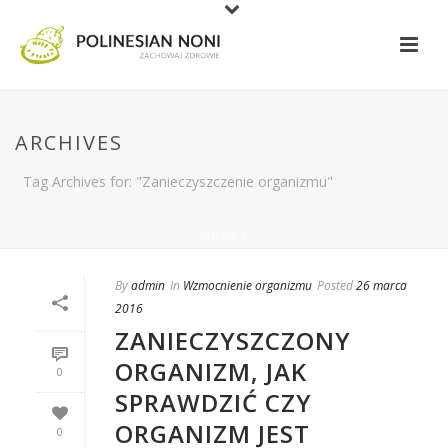
ARCHIVES
Tag Archives for: "Zanieczyszczenie organizmu"
HOME
/
By
admin
In
Wzmocnienie organizmu
Posted
26 marca
2016
ZANIECZYSZCZONY
ORGANIZM, JAK
0
SPRAWDZIĆ CZY
ORGANIZM JEST
0