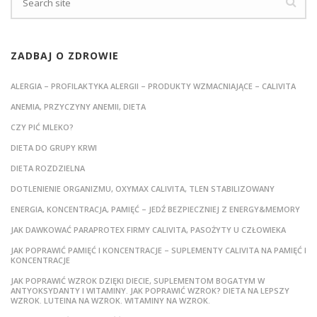
ZADBAJ O ZDROWIE
ALERGIA – PROFILAKTYKA ALERGII – PRODUKTY WZMACNIAJĄCE – CALIVITA
ANEMIA, PRZYCZYNY ANEMII, DIETA
CZY PIĆ MLEKO?
DIETA DO GRUPY KRWI
DIETA ROZDZIELNA
DOTLENIENIE ORGANIZMU, OXYMAX CALIVITA, TLEN STABILIZOWANY
ENERGIA, KONCENTRACJA, PAMIĘĆ – JEDŹ BEZPIECZNIEJ Z ENERGY&MEMORY
JAK DAWKOWAĆ PARAPROTEX FIRMY CALIVITA, PASOŻYTY U CZŁOWIEKA
JAK POPRAWIĆ PAMIĘĆ I KONCENTRACJE – SUPLEMENTY CALIVITA NA PAMIĘĆ I
KONCENTRACJE
JAK POPRAWIĆ WZROK DZIĘKI DIECIE, SUPLEMENTOM BOGATYM W
ANTYOKSYDANTY I WITAMINY. JAK POPRAWIĆ WZROK? DIETA NA LEPSZY
WZROK. LUTEINA NA WZROK. WITAMINY NA WZROK.