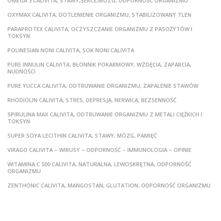
OMEGA 3 CALIVITA, STAWY,SERCE,MÓZG, ODPORNOŚĆ ORGANIZMU
OXYMAX CALIVITA, DOTLENIENIE ORGANIZMU, STABILIZOWANY TLEN
PARAPROTEX CALIVITA, OCZYSZCZANIE ORGANIZMU Z PASOŻYTÓW I
TOKSYN
POLINESIAN NONI CALIVITA, SOK NONI CALIVITA
PURE INNULIN CALIVITA, BŁONNIK POKARMOWY, WZDĘCIA, ZAPARCIA,
NUDNOŚCI
PURE YUCCA CALIVITA, ODTRUWANIE ORGANIZMU, ZAPALENIE STAWÓW
RHODIOLIN CALIVITA, STRES, DEPRESJA, NERWICA, BEZSENNOŚĆ
SPIRULINA MAX CALIVITA, ODTRUWANIE ORGANIZMU Z METALI CIĘŻKICH I
TOKSYN
SUPER SOYA LECITHIN CALIVITA, STAWY, MÓZG, PAMIĘĆ
VIRAGO CALIVITA – WIRUSY – ODPORNOŚĆ – IMMUNOLOGIA – OPINIE
WITAMINA C 500 CALIVITA, NATURALNA, LEWOSKRĘTNA, ODPORNOŚĆ
ORGANIZMU
ZENTHONIC CALIVITA, MANGOSTAN, GLUTATION, ODPORNOŚĆ ORGANIZMU