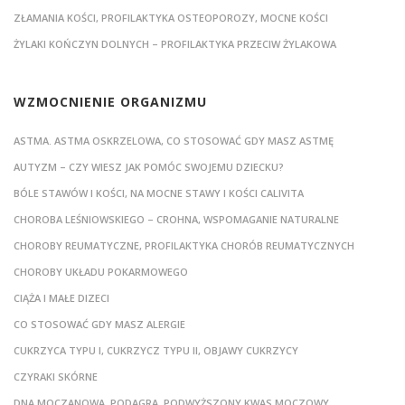
ZŁAMANIA KOŚCI, PROFILAKTYKA OSTEOPOROZY, MOCNE KOŚCI
ŻYLAKI KOŃCZYN DOLNYCH – PROFILAKTYKA PRZECIW ŻYLAKOWA
WZMOCNIENIE ORGANIZMU
ASTMA. ASTMA OSKRZELOWA, CO STOSOWAĆ GDY MASZ ASTMĘ
AUTYZM – CZY WIESZ JAK POMÓC SWOJEMU DZIECKU?
BÓLE STAWÓW I KOŚCI, NA MOCNE STAWY I KOŚCI CALIVITA
CHOROBA LEŚNIOWSKIEGO – CROHNA, WSPOMAGANIE NATURALNE
CHOROBY REUMATYCZNE, PROFILAKTYKA CHORÓB REUMATYCZNYCH
CHOROBY UKŁADU POKARMOWEGO
CIĄŻA I MAŁE DIZECI
CO STOSOWAĆ GDY MASZ ALERGIE
CUKRZYCA TYPU I, CUKRZYCZ TYPU II, OBJAWY CUKRZYCY
CZYRAKI SKÓRNE
DNA MOCZANOWA, PODAGRA, PODWYŻSZONY KWAS MOCZOWY