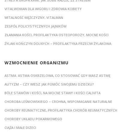
STRES A GRUPA KRWI, JAK SOBIE RADZIĆ ZE STRESEM
VITALWOMAN DLA WIGORU I ZDROWIA KOBIETY
WITALNOŚĆ MĘŻCZYZNY, VITALMAN
ZESPÓŁ POLICYSTYCZNYCH JAJNIKÓW
ZŁAMANIA KOŚCI, PROFILAKTYKA OSTEOPOROZY, MOCNE KOŚCI
ŻYLAKI KOŃCZYN DOLNYCH – PROFILAKTYKA PRZECIW ŻYLAKOWA
WZMOCNIENIE ORGANIZMU
ASTMA. ASTMA OSKRZELOWA, CO STOSOWAĆ GDY MASZ ASTMĘ
AUTYZM – CZY WIESZ JAK POMÓC SWOJEMU DZIECKU?
BÓLE STAWÓW I KOŚCI, NA MOCNE STAWY I KOŚCI CALIVITA
CHOROBA LEŚNIOWSKIEGO – CROHNA, WSPOMAGANIE NATURALNE
CHOROBY REUMATYCZNE, PROFILAKTYKA CHORÓB REUMATYCZNYCH
CHOROBY UKŁADU POKARMOWEGO
CIĄŻA I MAŁE DIZECI