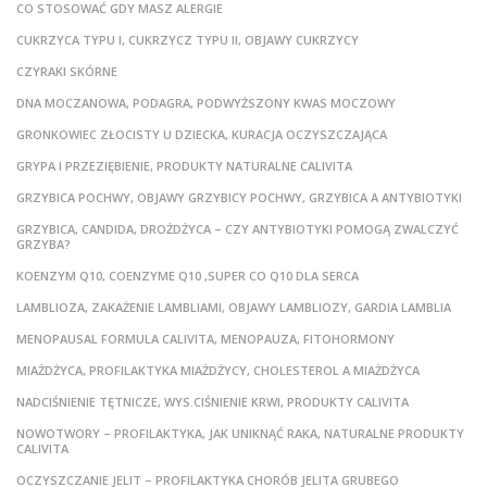
CO STOSOWAĆ GDY MASZ ALERGIE
CUKRZYCA TYPU I, CUKRZYCZ TYPU II, OBJAWY CUKRZYCY
CZYRAKI SKÓRNE
DNA MOCZANOWA, PODAGRA, PODWYŻSZONY KWAS MOCZOWY
GRONKOWIEC ZŁOCISTY U DZIECKA, KURACJA OCZYSZCZAJĄCA
GRYPA I PRZEZIĘBIENIE, PRODUKTY NATURALNE CALIVITA
GRZYBICA POCHWY, OBJAWY GRZYBICY POCHWY, GRZYBICA A ANTYBIOTYKI
GRZYBICA, CANDIDA, DROŻDŻYCA – CZY ANTYBIOTYKI POMOGĄ ZWALCZYĆ
GRZYBA?
KOENZYM Q10, COENZYME Q10 ,SUPER CO Q10 DLA SERCA
LAMBLIOZA, ZAKAŻENIE LAMBLIAMI, OBJAWY LAMBLIOZY, GARDIA LAMBLIA
MENOPAUSAL FORMULA CALIVITA, MENOPAUZA, FITOHORMONY
MIAŻDŻYCA, PROFILAKTYKA MIAŻDŻYCY, CHOLESTEROL A MIAŻDŻYCA
NADCIŚNIENIE TĘTNICZE, WYS.CIŚNIENIE KRWI, PRODUKTY CALIVITA
NOWOTWORY – PROFILAKTYKA, JAK UNIKNĄĆ RAKA, NATURALNE PRODUKTY
CALIVITA
OCZYSZCZANIE JELIT – PROFILAKTYKA CHORÓB JELITA GRUBEGO