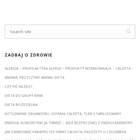
ZADBAJ O ZDROWIE
ALERGIA – PROFILAKTYKA ALERGII – PRODUKTY WZMACNIAJĄCE – CALIVITA
ANEMIA, PRZYCZYNY ANEMII, DIETA
CZY PIĆ MLEKO?
DIETA DO GRUPY KRWI
DIETA ROZDZIELNA
DOTLENIENIE ORGANIZMU, OXYMAX CALIVITA, TLEN STABILIZOWANY
ENERGIA, KONCENTRACJA, PAMIĘĆ – JEDŹ BEZPIECZNIEJ Z ENERGY&MEMORY
JAK DAWKOWAĆ PARAPROTEX FIRMY CALIVITA, PASOŻYTY U CZŁOWIEKA