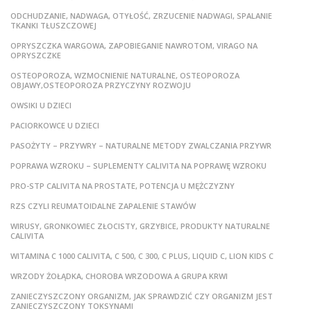
ODCHUDZANIE, NADWAGA, OTYŁOŚĆ, ZRZUCENIE NADWAGI, SPALANIE
TKANKI TŁUSZCZOWEJ
OPRYSZCZKA WARGOWA, ZAPOBIEGANIE NAWROTOM, VIRAGO NA
OPRYSZCZKE
OSTEOPOROZA, WZMOCNIENIE NATURALNE, OSTEOPOROZA
OBJAWY,OSTEOPOROZA PRZYCZYNY ROZWOJU
OWSIKI U DZIECI
PACIORKOWCE U DZIECI
PASOŻYTY – PRZYWRY – NATURALNE METODY ZWALCZANIA PRZYWR
POPRAWA WZROKU – SUPLEMENTY CALIVITA NA POPRAWĘ WZROKU
PRO-STP CALIVITA NA PROSTATE, POTENCJA U MĘŻCZYZNY
RZS CZYLI REUMATOIDALNE ZAPALENIE STAWÓW
WIRUSY, GRONKOWIEC ZŁOCISTY, GRZYBICE, PRODUKTY NATURALNE
CALIVITA
WITAMINA C 1000 CALIVITA, C 500, C 300, C PLUS, LIQUID C, LION KIDS C
WRZODY ŻOŁĄDKA, CHOROBA WRZODOWA A GRUPA KRWI
ZANIECZYSZCZONY ORGANIZM, JAK SPRAWDZIĆ CZY ORGANIZM JEST
ZANIECZYSZCZONY TOKSYNAMI