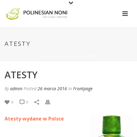
ATESTY
HOME
/
FRONTPAGE
/ ATESTY
ATESTY
By
admin
Posted
26 marca 2016
In
Frontpage
0
0
Atesty wydane w Polsce