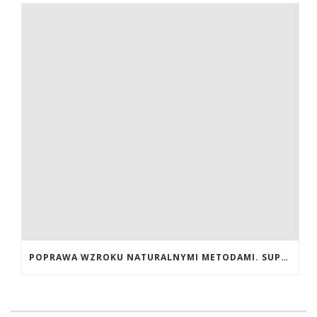
POPRAWA WZROKU NATURALNYMI METODAMI. SUPLEMENTY CALIVITA NA POPRAWĘ WZROKU