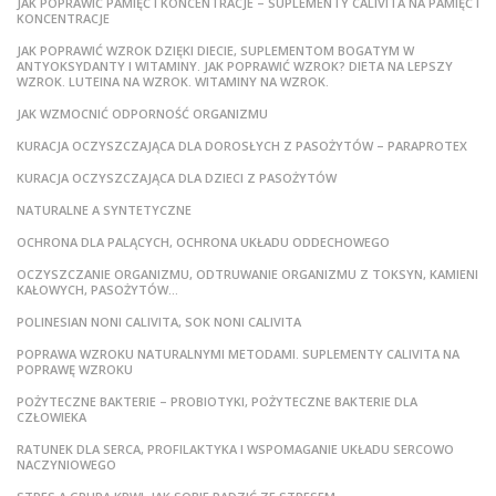
JAK POPRAWIĆ PAMIĘĆ I KONCENTRACJE – SUPLEMENTY CALIVITA NA PAMIĘĆ I
KONCENTRACJE
JAK POPRAWIĆ WZROK DZIĘKI DIECIE, SUPLEMENTOM BOGATYM W
ANTYOKSYDANTY I WITAMINY. JAK POPRAWIĆ WZROK? DIETA NA LEPSZY
WZROK. LUTEINA NA WZROK. WITAMINY NA WZROK.
JAK WZMOCNIĆ ODPORNOŚĆ ORGANIZMU
KURACJA OCZYSZCZAJĄCA DLA DOROSŁYCH Z PASOŻYTÓW – PARAPROTEX
KURACJA OCZYSZCZAJĄCA DLA DZIECI Z PASOŻYTÓW
NATURALNE A SYNTETYCZNE
OCHRONA DLA PALĄCYCH, OCHRONA UKŁADU ODDECHOWEGO
OCZYSZCZANIE ORGANIZMU, ODTRUWANIE ORGANIZMU Z TOKSYN, KAMIENI
KAŁOWYCH, PASOŻYTÓW…
POLINESIAN NONI CALIVITA, SOK NONI CALIVITA
POPRAWA WZROKU NATURALNYMI METODAMI. SUPLEMENTY CALIVITA NA
POPRAWĘ WZROKU
POŻYTECZNE BAKTERIE – PROBIOTYKI, POŻYTECZNE BAKTERIE DLA
CZŁOWIEKA
RATUNEK DLA SERCA, PROFILAKTYKA I WSPOMAGANIE UKŁADU SERCOWO
NACZYNIOWEGO