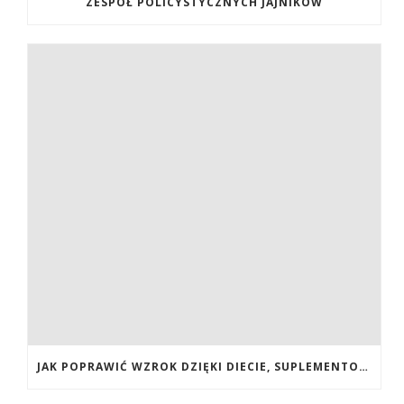
ZESPÓŁ POLICYSTYCZNYCH JAJNIKÓW
JAK POPRAWIĆ WZROK DZIĘKI DIECIE, SUPLEMENTOM BOGATYM W ANTYOKSYDANTY I WITAMINY. JAK POPRAWIĆ WZROK? DIETA NA LEPSZY WZROK. LUTEINA NA WZROK. WITAMINY NA WZROK.