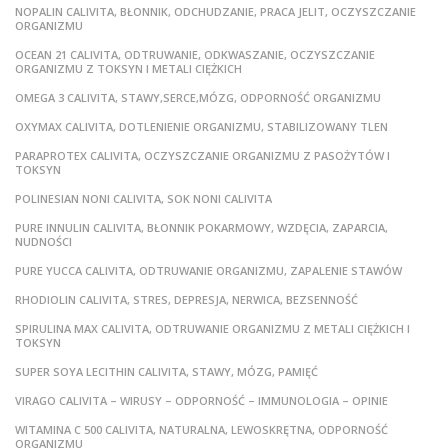
NOPALIN CALIVITA, BŁONNIK, ODCHUDZANIE, PRACA JELIT, OCZYSZCZANIE
ORGANIZMU
OCEAN 21 CALIVITA, ODTRUWANIE, ODKWASZANIE, OCZYSZCZANIE
ORGANIZMU Z TOKSYN I METALI CIĘŻKICH
OMEGA 3 CALIVITA, STAWY,SERCE,MÓZG, ODPORNOŚĆ ORGANIZMU
OXYMAX CALIVITA, DOTLENIENIE ORGANIZMU, STABILIZOWANY TLEN
PARAPROTEX CALIVITA, OCZYSZCZANIE ORGANIZMU Z PASOŻYTÓW I
TOKSYN
POLINESIAN NONI CALIVITA, SOK NONI CALIVITA
PURE INNULIN CALIVITA, BŁONNIK POKARMOWY, WZDĘCIA, ZAPARCIA,
NUDNOŚCI
PURE YUCCA CALIVITA, ODTRUWANIE ORGANIZMU, ZAPALENIE STAWÓW
RHODIOLIN CALIVITA, STRES, DEPRESJA, NERWICA, BEZSENNOŚĆ
SPIRULINA MAX CALIVITA, ODTRUWANIE ORGANIZMU Z METALI CIĘŻKICH I
TOKSYN
SUPER SOYA LECITHIN CALIVITA, STAWY, MÓZG, PAMIĘĆ
VIRAGO CALIVITA – WIRUSY – ODPORNOŚĆ – IMMUNOLOGIA – OPINIE
WITAMINA C 500 CALIVITA, NATURALNA, LEWOSKRĘTNA, ODPORNOŚĆ
ORGANIZMU