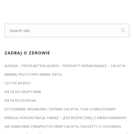
ZADBAJ O ZDROWIE
ALERGIA – PROFILAKTYKA ALERGII – PRODUKTY WZMACNIAJĄCE – CALIVITA
ANEMIA, PRZYCZYNY ANEMII, DIETA
CZY PIĆ MLEKO?
DIETA DO GRUPY KRWI
DIETA ROZDZIELNA
DOTLENIENIE ORGANIZMU, OXYMAX CALIVITA, TLEN STABILIZOWANY
ENERGIA, KONCENTRACJA, PAMIĘĆ – JEDŹ BEZPIECZNIEJ Z ENERGY&MEMORY
JAK DAWKOWAĆ PARAPROTEX FIRMY CALIVITA, PASOŻYTY U CZŁOWIEKA