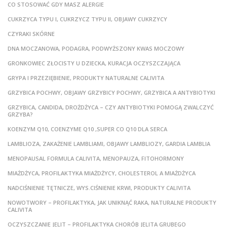
CO STOSOWAĆ GDY MASZ ALERGIE
CUKRZYCA TYPU I, CUKRZYCZ TYPU II, OBJAWY CUKRZYCY
CZYRAKI SKÓRNE
DNA MOCZANOWA, PODAGRA, PODWYŻSZONY KWAS MOCZOWY
GRONKOWIEC ZŁOCISTY U DZIECKA, KURACJA OCZYSZCZAJĄCA
GRYPA I PRZEZIĘBIENIE, PRODUKTY NATURALNE CALIVITA
GRZYBICA POCHWY, OBJAWY GRZYBICY POCHWY, GRZYBICA A ANTYBIOTYKI
GRZYBICA, CANDIDA, DROŻDŻYCA – CZY ANTYBIOTYKI POMOGĄ ZWALCZYĆ
GRZYBA?
KOENZYM Q10, COENZYME Q10 ,SUPER CO Q10 DLA SERCA
LAMBLIOZA, ZAKAŻENIE LAMBLIAMI, OBJAWY LAMBLIOZY, GARDIA LAMBLIA
MENOPAUSAL FORMULA CALIVITA, MENOPAUZA, FITOHORMONY
MIAŻDŻYCA, PROFILAKTYKA MIAŻDŻYCY, CHOLESTEROL A MIAŻDŻYCA
NADCIŚNIENIE TĘTNICZE, WYS.CIŚNIENIE KRWI, PRODUKTY CALIVITA
NOWOTWORY – PROFILAKTYKA, JAK UNIKNĄĆ RAKA, NATURALNE PRODUKTY
CALIVITA
OCZYSZCZANIE JELIT – PROFILAKTYKA CHORÓB JELITA GRUBEGO