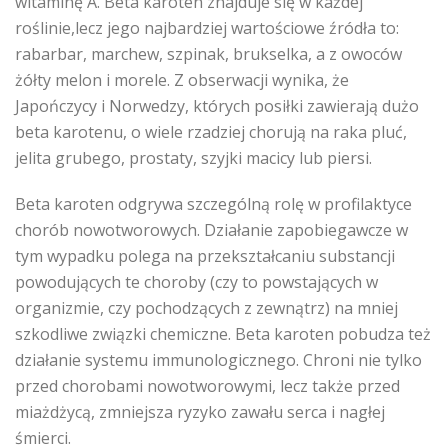
witaminę A. Beta karoten znajduje się w każdej
roślinie,lecz jego najbardziej wartościowe źródła to:
rabarbar, marchew, szpinak, brukselka, a z owoców
żółty melon i morele. Z obserwacji wynika, że
Japończycy i Norwedzy, których posiłki zawierają dużo
beta karotenu, o wiele rzadziej chorują na raka pluć,
jelita grubego, prostaty, szyjki macicy lub piersi.
Beta karoten odgrywa szczególną rolę w profilaktyce
chorób nowotworowych. Działanie zapobiegawcze w
tym wypadku polega na przekształcaniu substancji
powodujących te choroby (czy to powstających w
organizmie, czy pochodzących z zewnątrz) na mniej
szkodliwe związki chemiczne. Beta karoten pobudza też
działanie systemu immunologicznego. Chroni nie tylko
przed chorobami nowotworowymi, lecz także przed
miażdżycą, zmniejsza ryzyko zawału serca i nagłej
śmierci.