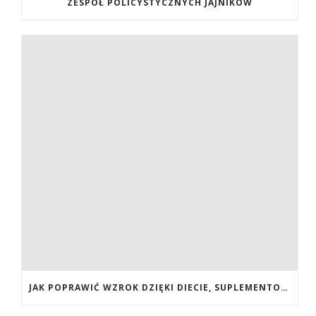
ZESPÓŁ POLICYSTYCZNYCH JAJNIKÓW
JAK POPRAWIĆ WZROK DZIĘKI DIECIE, SUPLEMENTOM BOGATYM W ANTYOKSYDANTY I WITAMINY. JAK POPRAWIĆ WZROK? DIETA NA LEPSZY WZROK. LUTEINA NA WZROK. WITAMINY NA WZROK.