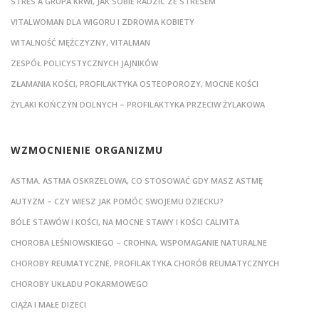
STRES A GRUPA KRWI, JAK SOBIE RADZIĆ ZE STRESEM
VITALWOMAN DLA WIGORU I ZDROWIA KOBIETY
WITALNOŚĆ MĘŻCZYZNY, VITALMAN
ZESPÓŁ POLICYSTYCZNYCH JAJNIKÓW
ZŁAMANIA KOŚCI, PROFILAKTYKA OSTEOPOROZY, MOCNE KOŚCI
ŻYLAKI KOŃCZYN DOLNYCH – PROFILAKTYKA PRZECIW ŻYLAKOWA
WZMOCNIENIE ORGANIZMU
ASTMA. ASTMA OSKRZELOWA, CO STOSOWAĆ GDY MASZ ASTMĘ
AUTYZM – CZY WIESZ JAK POMÓC SWOJEMU DZIECKU?
BÓLE STAWÓW I KOŚCI, NA MOCNE STAWY I KOŚCI CALIVITA
CHOROBA LEŚNIOWSKIEGO – CROHNA, WSPOMAGANIE NATURALNE
CHOROBY REUMATYCZNE, PROFILAKTYKA CHORÓB REUMATYCZNYCH
CHOROBY UKŁADU POKARMOWEGO
CIĄŻA I MAŁE DIZECI