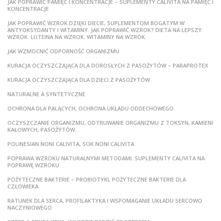
JAK POPRAWIĆ PAMIĘĆ I KONCENTRACJE – SUPLEMENTY CALIVITA NA PAMIĘĆ I
KONCENTRACJE
JAK POPRAWIĆ WZROK DZIĘKI DIECIE, SUPLEMENTOM BOGATYM W
ANTYOKSYDANTY I WITAMINY. JAK POPRAWIĆ WZROK? DIETA NA LEPSZY
WZROK. LUTEINA NA WZROK. WITAMINY NA WZROK.
JAK WZMOCNIĆ ODPORNOŚĆ ORGANIZMU
KURACJA OCZYSZCZAJĄCA DLA DOROSŁYCH Z PASOŻYTÓW – PARAPROTEX
KURACJA OCZYSZCZAJĄCA DLA DZIECI Z PASOŻYTÓW
NATURALNE A SYNTETYCZNE
OCHRONA DLA PALĄCYCH, OCHRONA UKŁADU ODDECHOWEGO
OCZYSZCZANIE ORGANIZMU, ODTRUWANIE ORGANIZMU Z TOKSYN, KAMIENI
KAŁOWYCH, PASOŻYTÓW…
POLINESIAN NONI CALIVITA, SOK NONI CALIVITA
POPRAWA WZROKU NATURALNYMI METODAMI. SUPLEMENTY CALIVITA NA
POPRAWĘ WZROKU
POŻYTECZNE BAKTERIE – PROBIOTYKI, POŻYTECZNE BAKTERIE DLA
CZŁOWIEKA
RATUNEK DLA SERCA, PROFILAKTYKA I WSPOMAGANIE UKŁADU SERCOWO
NACZYNIOWEGO