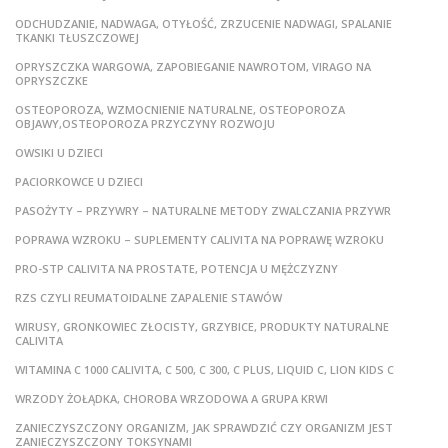
ODCHUDZANIE, NADWAGA, OTYŁOŚĆ, ZRZUCENIE NADWAGI, SPALANIE
TKANKI TŁUSZCZOWEJ
OPRYSZCZKA WARGOWA, ZAPOBIEGANIE NAWROTOM, VIRAGO NA
OPRYSZCZKE
OSTEOPOROZA, WZMOCNIENIE NATURALNE, OSTEOPOROZA
OBJAWY,OSTEOPOROZA PRZYCZYNY ROZWOJU
OWSIKI U DZIECI
PACIORKOWCE U DZIECI
PASOŻYTY – PRZYWRY – NATURALNE METODY ZWALCZANIA PRZYWR
POPRAWA WZROKU – SUPLEMENTY CALIVITA NA POPRAWĘ WZROKU
PRO-STP CALIVITA NA PROSTATE, POTENCJA U MĘŻCZYZNY
RZS CZYLI REUMATOIDALNE ZAPALENIE STAWÓW
WIRUSY, GRONKOWIEC ZŁOCISTY, GRZYBICE, PRODUKTY NATURALNE
CALIVITA
WITAMINA C 1000 CALIVITA, C 500, C 300, C PLUS, LIQUID C, LION KIDS C
WRZODY ŻOŁĄDKA, CHOROBA WRZODOWA A GRUPA KRWI
ZANIECZYSZCZONY ORGANIZM, JAK SPRAWDZIĆ CZY ORGANIZM JEST
ZANIECZYSZCZONY TOKSYNAMI