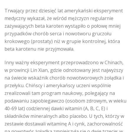
Trwający przez dziesięć lat amerykański eksperyment
medyczny wykazał, że wśród mężczyzn regularnie
zażywających beta karoten wystąpiło o połowę mniej
przypadków chorób serca i nowotworu gruczołu
krokowego (prostaty) niż w grupie kontrolnej, która
beta karotenu nie przyjmowała.
Inny ważny eksperyment przeprowadzono w Chinach,
w prowincji Lin Xian, gdzie odnotowany jest najwyższy
na świecie wskaźnik chorób nowotworowych żołądka i
przełyku. Chińscy i amerykańscy uczeni wspólnie
zrealizowali tam program naukowy, polegający na
podawaniu zapobiegawczo (osobom zdrowym, w wieku
40-69 lat) codziennej dawki witamin (A, B, C, E) i
składników mineralnych albo placebo. U tych, którzy w
zestawie dostawali witaminę A i cynk, zachorowalność
na nowotwór żołądka zmniejszyła się o dwie trzecie; w