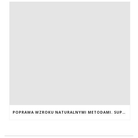
POPRAWA WZROKU NATURALNYMI METODAMI. SUPLEMENTY CALIVITA NA POPRAWĘ WZROKU