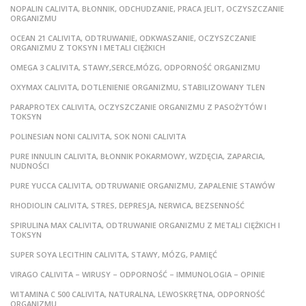
NOPALIN CALIVITA, BŁONNIK, ODCHUDZANIE, PRACA JELIT, OCZYSZCZANIE
ORGANIZMU
OCEAN 21 CALIVITA, ODTRUWANIE, ODKWASZANIE, OCZYSZCZANIE
ORGANIZMU Z TOKSYN I METALI CIĘŻKICH
OMEGA 3 CALIVITA, STAWY,SERCE,MÓZG, ODPORNOŚĆ ORGANIZMU
OXYMAX CALIVITA, DOTLENIENIE ORGANIZMU, STABILIZOWANY TLEN
PARAPROTEX CALIVITA, OCZYSZCZANIE ORGANIZMU Z PASOŻYTÓW I
TOKSYN
POLINESIAN NONI CALIVITA, SOK NONI CALIVITA
PURE INNULIN CALIVITA, BŁONNIK POKARMOWY, WZDĘCIA, ZAPARCIA,
NUDNOŚCI
PURE YUCCA CALIVITA, ODTRUWANIE ORGANIZMU, ZAPALENIE STAWÓW
RHODIOLIN CALIVITA, STRES, DEPRESJA, NERWICA, BEZSENNOŚĆ
SPIRULINA MAX CALIVITA, ODTRUWANIE ORGANIZMU Z METALI CIĘŻKICH I
TOKSYN
SUPER SOYA LECITHIN CALIVITA, STAWY, MÓZG, PAMIĘĆ
VIRAGO CALIVITA – WIRUSY – ODPORNOŚĆ – IMMUNOLOGIA – OPINIE
WITAMINA C 500 CALIVITA, NATURALNA, LEWOSKRĘTNA, ODPORNOŚĆ
ORGANIZMU