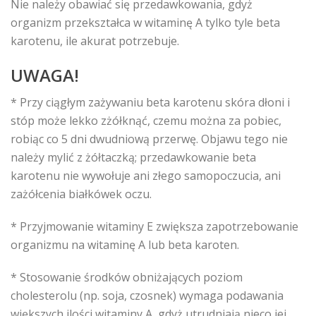
Nie należy obawiać się przedawkowania, gdyż
organizm przekształca w witaminę A tylko tyle beta
karotenu, ile akurat potrzebuje.
UWAGA!
* Przy ciągłym zażywaniu beta karotenu skóra dłoni i
stóp może lekko zżółknąć, czemu można za pobiec,
robiąc co 5 dni dwudniową przerwę. Objawu tego nie
należy mylić z żółtaczką; przedawkowanie beta
karotenu nie wywołuje ani złego samopoczucia, ani
zażółcenia białkówek oczu.
* Przyjmowanie witaminy E zwiększa zapotrzebowanie
organizmu na witaminę A lub beta karoten.
* Stosowanie środków obniżających poziom
cholesterolu (np. soja, czosnek) wymaga podawania
większych ilości witaminy A, gdyż utrudniają nieco jej